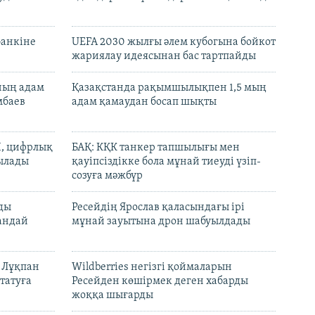
банкіне
UEFA 2030 жылғы әлем кубогына бойкот
жариялау идеясынан бас тартпайды
нның адам
Қазақстанда рақымшылықпен 1,5 мың
мбаев
адам қамаудан босап шықты
И, цифрлық
БАҚ: КҚК танкер тапшылығы мен
тылады
қауіпсіздікке бола мұнай тиеуді үзіп-
созуға мәжбүр
лды
Ресейдің Ярослав қаласындағы ірі
андай
мұнай зауытына дрон шабуылдады
н Лұқпан
Wildberries негізгі қоймаларын
татуға
Ресейден көшірмек деген хабарды
жоққа шығарды