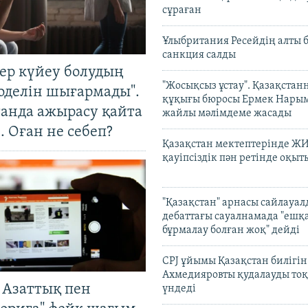
сұраған
Ұлыбритания Ресейдің алты 
санкция салды
тер күйеу болудың
"Жосықсыз ұстау". Қазақста
оделін шығармады".
құқығы бюросы Ермек Нары
танда ажырасу қайта
жайлы мәлімдеме жасады
. Оған не себеп?
Қазақстан мектептерінде Ж
қауіпсіздік пән ретінде оқы
"Қазақстан" арнасы сайлауа
дебаттағы сауалнамада "ешқ
бұрмалау болған жоқ" дейді
CPJ ұйымы Қазақстан билігі
Ахмедияровты қудалауды тоқ
 Азаттық пен
үндеді