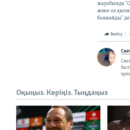
жауабында "С
және ол қызм
болмайды" де
Бөлісу
Све
Свет
бас
арн
Оқыңыз. Көріңіз. Тыңдаңыз