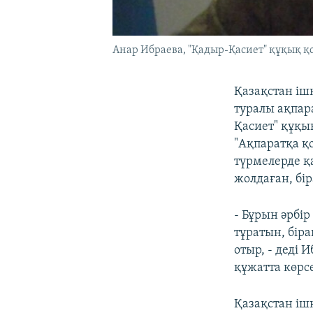
Анар Ибраева, "Қадыр-Қасиет" құқық 
Қазақстан іш
туралы ақпар
Қасиет" құқы
"Ақпаратқа қ
түрмелерде қ
жолдаған, бір
- Бұрын әрбір
тұратын, біра
отыр, - деді 
құжатта көрс
Қазақстан іш