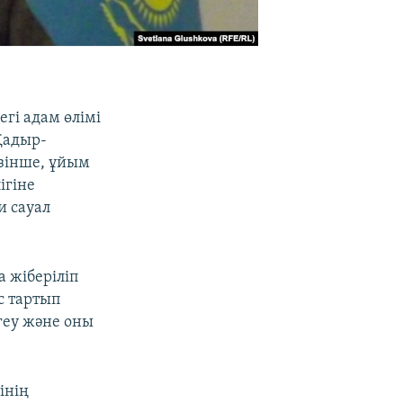
гі адам өлімі
Қадыр-
зінше, ұйым
ігіне
и сауал
а жіберіліп
с тартып
ргеу және оны
інің