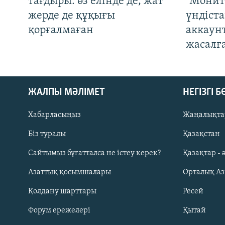
тағдыры: өз елінде де, жат
"Монит
жерде де құқығы
үндіст
қорғалмаған
аккаун
жасалғ
ЖАЛПЫ МӘЛІМЕТ
НЕГІЗГІ 
Хабарласыңыз
Жаңалықта
Біз туралы
Қазақстан
Русский
Сайтымыз бұғатталса не істеу керек?
Қазақтар - 
Азаттық қосымшалары
Орталық А
ЖАЗЫЛЫҢЫЗ
Қолдану шарттары
Ресей
Форум ережелері
Қытай