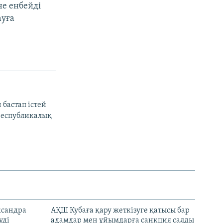
не енбейді
ауға
 бастап істей
ереспубликалық
ксандра
АҚШ Кубаға қару жеткізуге қатысы бар
уді
адамдар мен ұйымдарға санкция салды