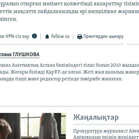
ұралып отырған мәлімет қолжетімді ақпараттар тізімі
еттік мақсатта пайдаланылады әрі көпшілікке жариял
лінген.
VPN-сіз оқу
Follow us
Принтерден шығару
тлана ГЛУШКОВА
лана Азаттықтың Астана бөліміндегі тілші болып 2010 жылдан
тады. Жоғары білімді ҚарҰУ-де алған. Жеті жыл қалалық жән
аларда тілші және редактор ретінде тәжірибе жинаған.
Жаңалықтар
Прокуратура журналист Але
Алёхованың үкімін жеңілдет