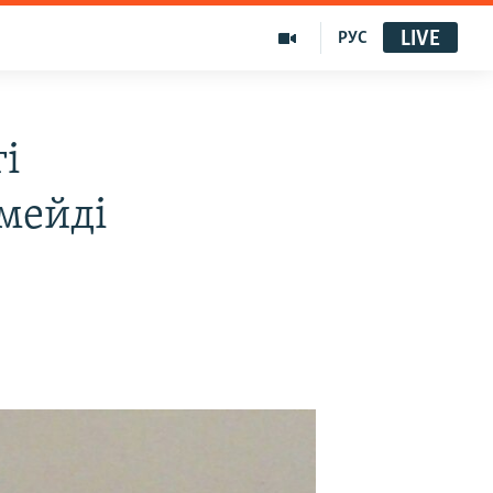
LIVE
РУС
і
рмейді