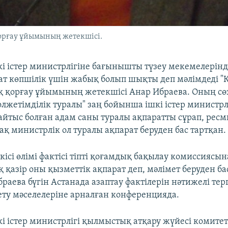
қорғау ұйымының жетекшісі.
кі істер министрлігіне бағынышты түзеу мекемелерінде
ат көпшілік үшін жабық болып шықты деп мәлімдеді "
қ қорғау ұйымының жетекшісі Анар Ибраева. Оның сө
олжетімділік туралы" заң бойынша ішкі істер министрл
айтыс болған адам саны туралы ақпаратты сұрап, ресм
ақ министрлік ол туралы ақпарат беруден бас тартқан.
 кісі өлімі фактісі тіпті қоғамдық бақылау комиссиясын
қ қазір оны қызметтік ақпарат деп, мәлімет беруден ба
Ибраева бүгін Астанада азаптау фактілерін нәтижелі те
ету мәселелеріне арналған конференцияда.
кі істер министрлігі қылмыстық атқару жүйесі комитет