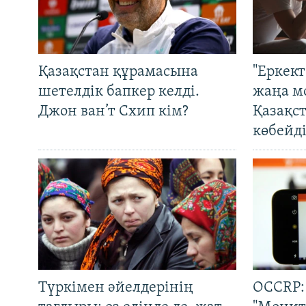
Қазақстан құрамасына
"Еркек
шетелдік бапкер келді.
жаңа м
Джон ван’т Схип кім?
Қазақс
көбейді
Түркімен әйелдерінің
OCCRP: