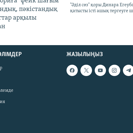
ориға" фейк шағым
"Әділ сөз" қоры Динара Егеуб
андық, пәкістандық
қатысты істі ашық тергеуге
ттар арқылы
ан
БӨЛІМДЕР
ЖАЗЫЛЫҢЫЗ
р
әлемде
зия