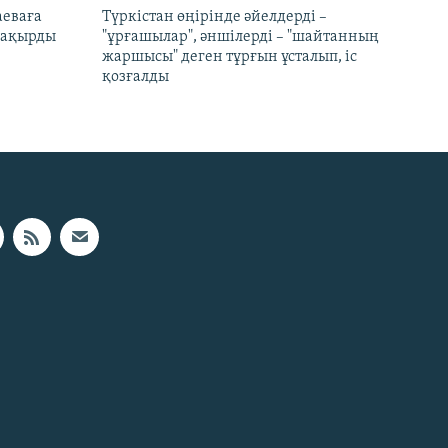
аеваға
Түркістан өңірінде әйелдерді –
 шақырды
"ұрғашылар", әншілерді – "шайтанның
жаршысы" деген тұрғын ұсталып, іс
қозғалды