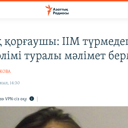
 қорғаушы: ІІМ түрмедег
өлімі туралы мәлімет бе
ШКОВА
жыл, 14:30
VPN-сіз оқу