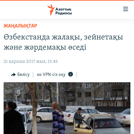
Accessibility
links
Skip
ЖАҢАЛЫҚТАР
to
ЖАҢАЛЫҚТАР
Өзбекстанда жалақы, зейнетақы
main
САЯСАТ
content
және жәрдемақы өседі
AZATTYQTV
Skip
to
21 қараша 2017 жыл, 15:45
ҚАҢТАР ОҚИҒАСЫ
main
АДАМ ҚҰҚЫҚТАРЫ
Бөлісу
VPN-сіз оқу
Navigation
Skip
ӘЛЕУМЕТ
to
ӘЛЕМ
Search
АРНАЙЫ ЖОБАЛАР
Русский