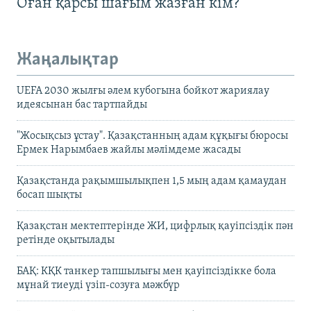
Оған қарсы шағым жазған кім?
Жаңалықтар
UEFA 2030 жылғы әлем кубогына бойкот жариялау
идеясынан бас тартпайды
"Жосықсыз ұстау". Қазақстанның адам құқығы бюросы
Ермек Нарымбаев жайлы мәлімдеме жасады
Қазақстанда рақымшылықпен 1,5 мың адам қамаудан
босап шықты
Қазақстан мектептерінде ЖИ, цифрлық қауіпсіздік пән
ретінде оқытылады
БАҚ: КҚК танкер тапшылығы мен қауіпсіздікке бола
мұнай тиеуді үзіп-созуға мәжбүр