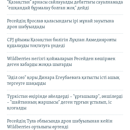
"Қазақстан" арнасы сайлауалды дебаттағы сауалнамада
"ешқандай бұрмалау болған жоқ" дейді
Ресейдің Ярослав қаласындағы ірі мұнай зауытына
дрон шабуылдады
CPJ ұйымы Қазақстан билігін Лұқпан Ахмедияровты
қудалауды тоқтатуға үндеді
Wildberries негізгі қоймаларын Ресейден көшірмек
деген хабарды жоққа шығарды
"Әділ сөз" қоры Динара Егеубаеваға қатысты істі ашық
тергеуге шақырды
Түркістан өңірінде әйелдерді – "ұрғашылар", әншілерді
– "шайтанның жаршысы" деген тұрғын ұсталып, іс
қозғалды
Ресейдің Тула облысында дрон шабуылынан кейін
Wildberries орталығы өртенді