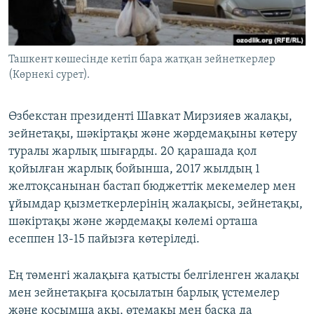
ЖАЗЫЛЫҢЫЗ
Ташкент көшесінде кетіп бара жатқан зейнеткерлер
(Көрнекі сурет).
Басқа тілдерде
Өзбекстан президенті Шавкат Мирзияев жалақы,
зейнетақы, шәкіртақы және жәрдемақыны көтеру
туралы жарлық шығарды. 20 қарашада қол
қойылған жарлық бойынша, 2017 жылдың 1
желтоқсанынан бастап бюджеттік мекемелер мен
ұйымдар қызметкерлерінің жалақысы, зейнетақы,
шәкіртақы және жәрдемақы көлемі орташа
есеппен 13-15 пайызға көтеріледі.
Ең төменгі жалақыға қатысты белгіленген жалақы
мен зейнетақыға қосылатын барлық үстемелер
және қосымша ақы, өтемақы мен басқа да