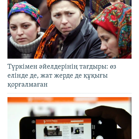
Түркімен әйелдерінің тағдыры: өз
елінде де, жат жерде де құқығы
қорғалмаған