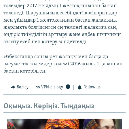
төлемдер 2017 жылдың 1 желтоқсанынан бастап
төленеді. Шаруашылық есебіндегі кәсіпорындар
мен ұйымдар 1 желтоқсаннан бастап жалақыны
жарлықта белгіленген ең төменгі жалақыға сай,
өндіріс тиімділігін арттыру және еңбек шығынын
азайту есебінен көтеру міндеттелді.
Өзбекстанда соңғы рет жалақы мен басқа да
әлеуметтік төлемдер көлемі 2016 жылы 1 қазаннан
бастап көтерілген.
Бөлісу
VPN-сіз оқу
Follow us
Оқыңыз. Көріңіз. Тыңдаңыз