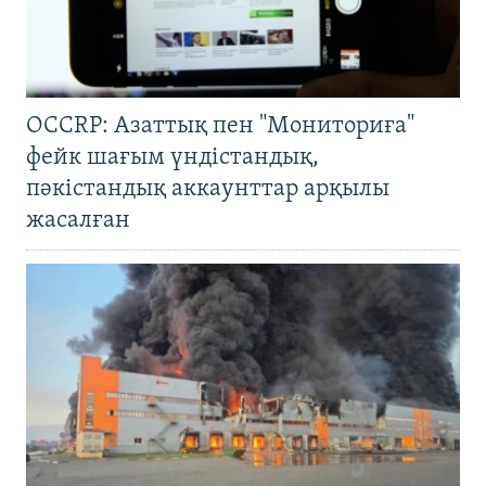
OCCRP: Азаттық пен "Мониториға"
фейк шағым үндістандық,
пәкістандық аккаунттар арқылы
жасалған