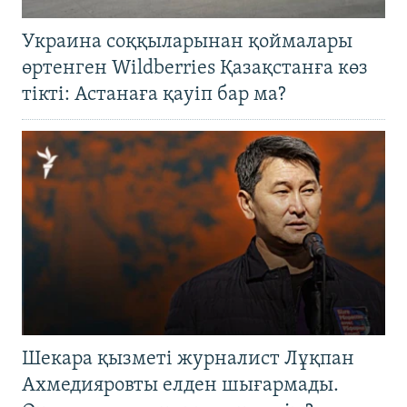
Украина соққыларынан қоймалары
өртенген Wildberries Қазақстанға көз
тікті: Астанаға қауіп бар ма?
Шекара қызметі журналист Лұқпан
Ахмедияровты елден шығармады.