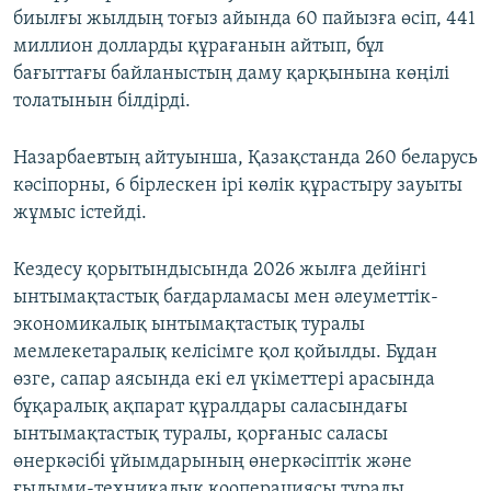
биылғы жылдың тоғыз айында 60 пайызға өсіп, 441
миллион долларды құрағанын айтып, бұл
бағыттағы байланыстың даму қарқынына көңілі
толатынын білдірді.
Назарбаевтың айтуынша, Қазақстанда 260 беларусь
кәсіпорны, 6 бірлескен ірі көлік құрастыру зауыты
жұмыс істейді.
Кездесу қорытындысында 2026 жылға дейінгі
ынтымақтастық бағдарламасы мен әлеуметтік-
экономикалық ынтымақтастық туралы
мемлекетаралық келісімге қол қойылды. Бұдан
өзге, сапар аясында екі ел үкіметтері арасында
бұқаралық ақпарат құралдары саласындағы
ынтымақтастық туралы, қорғаныс саласы
өнеркәсібі ұйымдарының өнеркәсіптік және
ғылыми-техникалық кооперациясы туралы