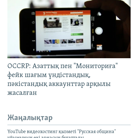
OCCRP: Азаттық пен "Мониториға"
фейк шағым үндістандық,
пәкістандық аккаунттар арқылы
жасалған
Жаңалықтар
YouTube видеохостинг қызметі "Русская община"
ұйымының екі арнасын бұғаттады