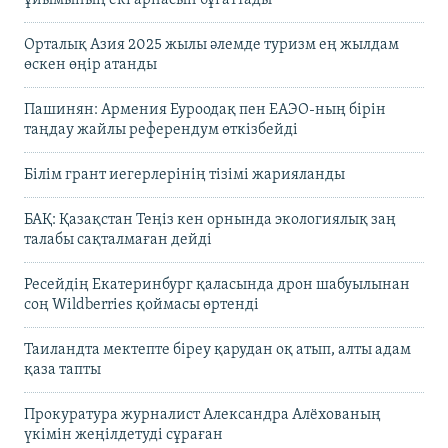
Орталық Азия 2025 жылы әлемде туризм ең жылдам
өскен өңір атанды
Пашинян: Армения Еуроодақ пен ЕАЭО-ның бірін
таңдау жайлы референдум өткізбейді
Білім грант иегерлерінің тізімі жарияланды
БАҚ: Қазақстан Теңіз кен орнында экологиялық заң
талабы сақталмаған дейді
Ресейдің Екатеринбург қаласында дрон шабуылынан
соң Wildberries қоймасы өртенді
Таиландта мектепте біреу қарудан оқ атып, алты адам
қаза тапты
Прокуратура журналист Александра Алёхованың
үкімін жеңілдетуді сұраған