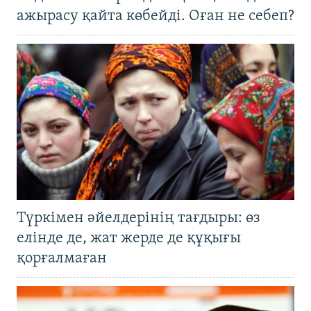
ажырасу қайта көбейді. Оған не себеп?
Түркімен әйелдерінің тағдыры: өз
елінде де, жат жерде де құқығы
қорғалмаған