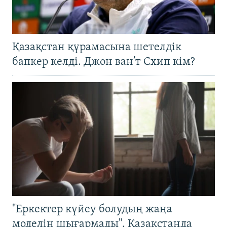
Қазақстан құрамасына шетелдік
бапкер келді. Джон ван’т Схип кім?
"Еркектер күйеу болудың жаңа
моделін шығармады". Қазақстанда