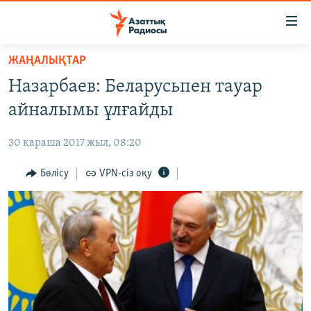
Accessibility
links
Skip
ЖАҢАЛЫҚТАР
to
ЖАҢАЛЫҚТАР
Назарбаев: Беларусьпен тауар
main
САЯСАТ
content
айналымы ұлғайды
AZATTYQTV
Skip
to
30 қараша 2017 жыл, 08:20
ҚАҢТАР ОҚИҒАСЫ
main
АДАМ ҚҰҚЫҚТАРЫ
Бөлісу
VPN-сіз оқу
Navigation
Skip
ӘЛЕУМЕТ
to
ӘЛЕМ
Search
АРНАЙЫ ЖОБАЛАР
Русский