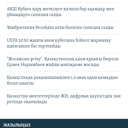
АҚШ Кубаға қару жеткізуге қатысы бар адамдар мен
ұйымдарға санкция салды
Ұлыбритания Ресейдің алты банкіне санкция салды
UEFA 2030 жылғы әлем кубогына бойкот жариялау
идеясынан бас тартпайды
"Жосықсыз ұстау". Қазақстанның адам құқығы бюросы
Ермек Нарымбаев жайлы мәлімдеме жасады
Қазақстанда рақымшылықпен 1,5 мың адам қамаудан
босап шықты
Қазақстан мектептерінде ЖИ, цифрлық қауіпсіздік пән
ретінде оқытылады
ЖАЗЫЛЫҢЫЗ