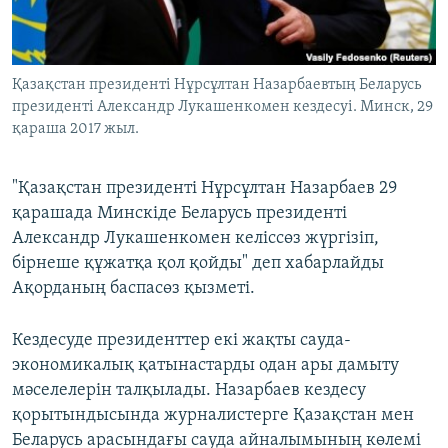
ЖАЗЫЛЫҢЫЗ
Қазақстан президенті Нұрсұлтан Назарбаевтың Беларусь
президенті Александр Лукашенкомен кездесуі. Минск, 29
Басқа тілдерде
қараша 2017 жыл.
"Қазақстан президенті Нұрсұлтан Назарбаев 29
қарашада Минскіде Беларусь президенті
Александр Лукашенкомен келіссөз жүргізіп,
бірнеше құжатқа қол қойды" деп хабарлайды
Ақорданың баспасөз қызметі.
Кездесуде президенттер екі жақты сауда-
экономикалық қатынастарды одан ары дамыту
мәселелерін талқылады. Назарбаев кездесу
қорытындысында журналистерге Қазақстан мен
Беларусь арасындағы сауда айналымының көлемі