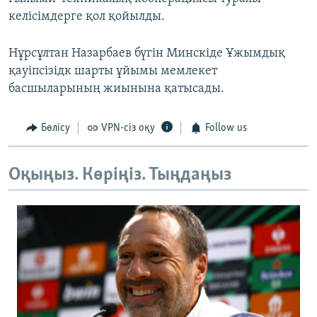
келісімдерге қол қойылды.
Нұрсұлтан Назарбаев бүгін Минскіде Ұжымдық
қауіпсізідк шарты ұйымы мемлекет
басшыларының жиынына қатысады.
Бөлісу
VPN-сіз оқу
Follow us
Оқыңыз. Көріңіз. Тыңдаңыз