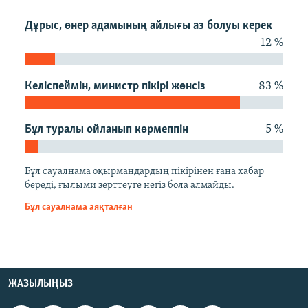
ЖАЗЫЛЫҢЫЗ
Дұрыс, өнер адамының айлығы аз болуы керек
12 %
Басқа тілдерде
Келіспеймін, министр пікірі жөнсіз
83 %
Бұл туралы ойланып көрмеппін
5 %
Бұл сауалнама оқырмандардың пікірінен ғана хабар
береді, ғылыми зерттеуге негіз бола алмайды.
Бұл сауалнама аяқталған
ЖАЗЫЛЫҢЫЗ