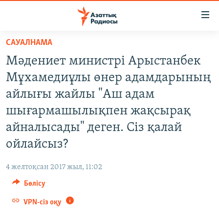
Accessibility
links
Skip
САУАЛНАМА
to
ЖАҢАЛЫҚТАР
Мәдениет министрі Арыстанбек
main
САЯСАТ
content
Мұхамедиұлы өнер адамдарының
AZATTYQTV
Skip
айлығы жайлы "Аш адам
to
ҚАҢТАР ОҚИҒАСЫ
шығармашылықпен жақсырақ
main
АДАМ ҚҰҚЫҚТАРЫ
Navigation
айналысады" деген. Сіз қалай
Skip
ӘЛЕУМЕТ
ойлайсыз?
to
ӘЛЕМ
Search
4 желтоқсан 2017 жыл, 11:02
АРНАЙЫ ЖОБАЛАР
Бөлісу
Русский
VPN-сіз оқу