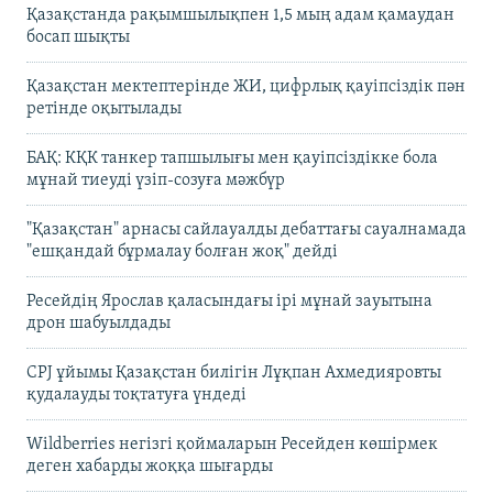
Қазақстанда рақымшылықпен 1,5 мың адам қамаудан
босап шықты
Қазақстан мектептерінде ЖИ, цифрлық қауіпсіздік пән
ретінде оқытылады
БАҚ: КҚК танкер тапшылығы мен қауіпсіздікке бола
мұнай тиеуді үзіп-созуға мәжбүр
"Қазақстан" арнасы сайлауалды дебаттағы сауалнамада
"ешқандай бұрмалау болған жоқ" дейді
Ресейдің Ярослав қаласындағы ірі мұнай зауытына
дрон шабуылдады
CPJ ұйымы Қазақстан билігін Лұқпан Ахмедияровты
қудалауды тоқтатуға үндеді
Wildberries негізгі қоймаларын Ресейден көшірмек
деген хабарды жоққа шығарды