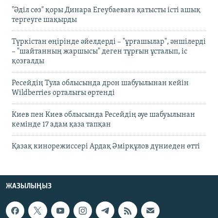
"Әділ сөз" қоры Динара Егеубаеваға қатысты істі ашық
тергеуге шақырды
Түркістан өңірінде әйелдерді – "ұрғашылар", әншілерді
– "шайтанның жаршысы" деген тұрғын ұсталып, іс
қозғалды
Ресейдің Тула облысында дрон шабуылынан кейін
Wildberries орталығы өртенді
Киев пен Киев облысында Ресейдің әуе шабуылынан
кемінде 17 адам қаза тапқан
Қазақ кинорежиссері Ардақ Әмірқұлов дүниеден өтті
ЖАЗЫЛЫҢЫЗ