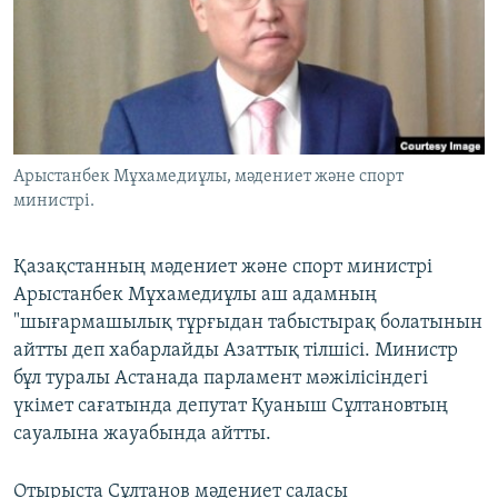
ЖАЗЫЛЫҢЫЗ
Басқа тілдерде
Арыстанбек Мұхамедиұлы, мәдениет және спорт
министрі.
Қазақстанның мәдениет және спорт министрі
Арыстанбек Мұхамедиұлы аш адамның
"шығармашылық тұрғыдан табыстырақ болатынын
айтты деп хабарлайды Азаттық тілшісі. Министр
бұл туралы Астанада парламент мәжілісіндегі
үкімет сағатында депутат Қуаныш Сұлтановтың
сауалына жауабында айтты.
Отырыста Сұлтанов мәдениет саласы