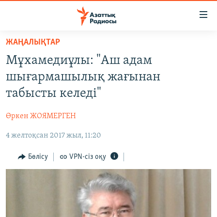
Accessibility
links
Skip
ЖАҢАЛЫҚТАР
to
ЖАҢАЛЫҚТАР
Мұхамедиұлы: "Аш адам
main
САЯСАТ
content
шығармашылық жағынан
AZATTYQTV
Skip
табысты келеді"
to
ҚАҢТАР ОҚИҒАСЫ
main
Өркен ЖОЯМЕРГЕН
АДАМ ҚҰҚЫҚТАРЫ
Navigation
Skip
4 желтоқсан 2017 жыл, 11:20
ӘЛЕУМЕТ
to
ӘЛЕМ
Бөлісу
VPN-сіз оқу
Search
АРНАЙЫ ЖОБАЛАР
Русский