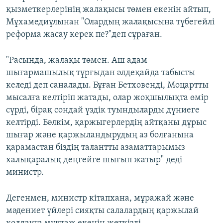
қызметкерлерінің жалақысы төмен екенін айтып,
Мұхамедиұлынан "Олардың жалақысына түбегейлі
реформа жасау керек пе?"деп сұраған.
"Расында, жалақы төмен. Аш адам
шығармашылық тұрғыдан әлдеқайда табысты
келеді деп саналады. Бұған Бетховенді, Моцартты
мысалға келтіріп жатады, олар жоқшылықта өмір
сүрді, бірақ сондай үздік туындыларды дүниеге
келтірді. Бәлкім, қаржыгерлердің айтқаны дұрыс
шығар және қаржыландырудың аз болғанына
қарамастан біздің талантты азаматтарымыз
халықаралық деңгейге шығып жатыр" деді
министр.
Дегенмен, министр кітапхана, мұражай және
мәдениет үйлері сияқты салалардың қаржылай