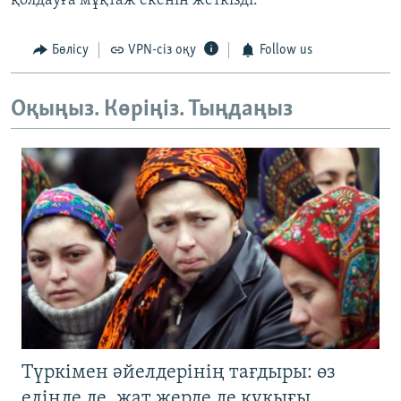
қолдауға мұқтаж екенін жеткізді.
Бөлісу
VPN-сіз оқу
Follow us
Оқыңыз. Көріңіз. Тыңдаңыз
Түркімен әйелдерінің тағдыры: өз
елінде де, жат жерде де құқығы