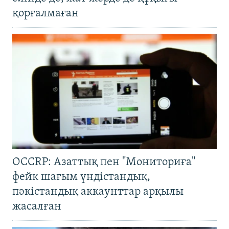
қорғалмаған
OCCRP: Азаттық пен "Мониториға"
фейк шағым үндістандық,
пәкістандық аккаунттар арқылы
жасалған