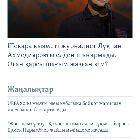
Шекара қызметі журналист Лұқпан
Ахмедияровты елден шығармады.
Оған қарсы шағым жазған кім?
Жаңалықтар
UEFA 2030 жылғы әлем кубогына бойкот жариялау
идеясынан бас тартпайды
"Жосықсыз ұстау". Қазақстанның адам құқығы бюросы
Ермек Нарымбаев жайлы мәлімдеме жасады