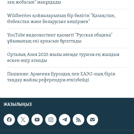
заң жобасын" мақұлдады
Wildberries қоймаларының бір бөлігін "Қазақстан,
Өзбекстан және Беларуське көшірмек"
YouTube видеохостинг қызметі "Русская община"
ұйымының екі арнасын бұғаттады
Орталық Азия 2025 жылы әлемде туризм ең жылдам
өскен өңір атанды
Пашинян: Армения Еуроодақ пен ЕАЭО-ның бірін
таңдау жайлы референдум өткізбейді
ЖАЗЫЛЫҢЫЗ