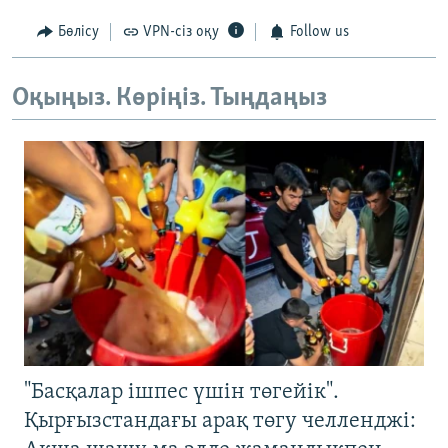
Бөлісу
VPN-сіз оқу
Follow us
Оқыңыз. Көріңіз. Тыңдаңыз
"Басқалар ішпес үшін төгейік".
Қырғызстандағы арақ төгу челленджі: