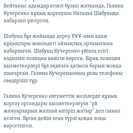
Бейтаныс адамдар есікті бұзып жатқанда, Галина
Кучеренко құқық қорғаушы Наталья Шабунцқа
хабарлап үлгерген.
Шабунц бұл жайында дереу БҰҰ-ның адам
құқықтары жөніндегі аймақтық орталығына
хабарлаған. Шабунц Кучеренко үйінің есігі
алдынан полиция көлігін көрген. Бірақ полиция
қызметкерлері бұл оқиғаға қатысы барын жоққа
шығарған. Галина Кучеренконың ұялы телефоны
сөндіріліп тұр.
Галина Кучеренко әлеуметтік желілерде құқық
қорғау органдары қызметкерлерін "үй
жануарларын жаппай өлтіріп жатыр" деп сынап
келген. Бұған дейін оған түрлі қоқан лоқы
көрсетілген.