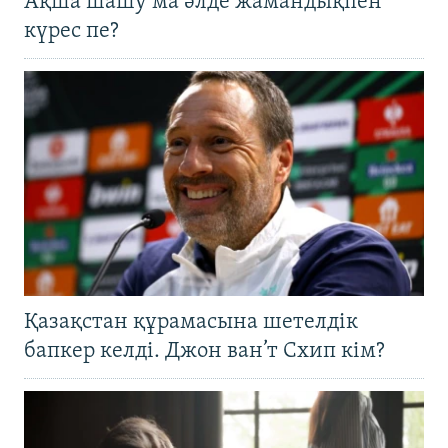
Ақша шашу ма әлде жамандықпен
күрес пе?
Қазақстан құрамасына шетелдік
бапкер келді. Джон ван’т Схип кім?