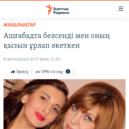
Accessibility
links
Skip
ЖАҢАЛЫҚТАР
to
ЖАҢАЛЫҚТАР
Ашғабадта белсенді мен оның
main
САЯСАТ
content
қызын ұрлап әкеткен
AZATTYQTV
Skip
to
8 желтоқсан 2017 жыл, 11:30
ҚАҢТАР ОҚИҒАСЫ
main
АДАМ ҚҰҚЫҚТАРЫ
Бөлісу
VPN-сіз оқу
Navigation
Skip
ӘЛЕУМЕТ
to
ӘЛЕМ
Search
АРНАЙЫ ЖОБАЛАР
Русский