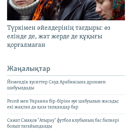
Түркімен әйелдерінің тағдыры: өз
елінде де, жат жерде де құқығы
қорғалмаған
Жаңалықтар
Йемендік хуситтер Сауд Арабиясына дронмен
шабуылдады
Ресей мен Украина бір-біріне әуе шабуылын жасады:
екі жақтан да қаза тапқандар бар
Самат Смақов "Атырау" футбол клубының бас бапкері
болып тағайындалды