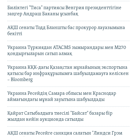
Биліктегі "Тиса" партиясы Венгрия президенттігіне
заңгер Андраш Баканы ұсынбақ
АҚШ сенаты Тодд Бланшты бас прокурор лауазымына
бекітті
Украина Түркиядан ATACMS зымырандары мен M270
қондырғыларын сатып алмақ
Украина КҚК-дағы Қазақстан мұнайының экспортына
қатысы бар инфрақұрылымға шабуылдамауға келіскен
– Bloomberg
Украина Ресейдің Самара облысы мен Краснодар
аймағындағы мұнай зауытына шабуылдады
Қайрат Сатыбалдыға тиесілі "Байсат" базары бір
жылдан кейін аукционда сатылды
АҚШ сенаты Ресейге санкция салатын "Линдси Грэм