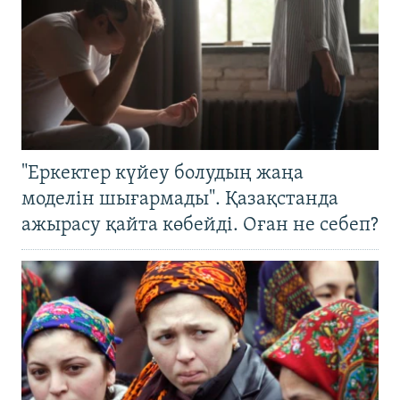
"Еркектер күйеу болудың жаңа
моделін шығармады". Қазақстанда
ажырасу қайта көбейді. Оған не себеп?