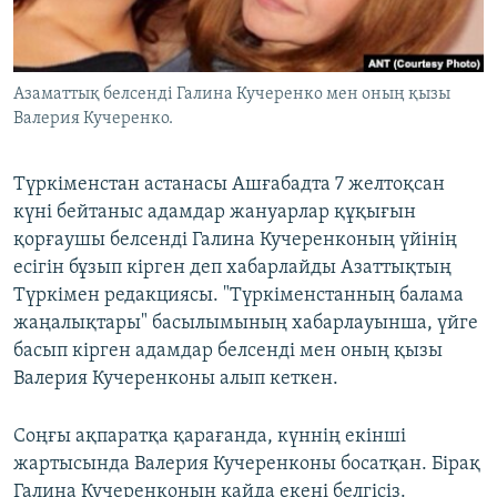
ЖАЗЫЛЫҢЫЗ
Азаматтық белсенді Галина Кучеренко мен оның қызы
Валерия Кучеренко.
Басқа тілдерде
Түркіменстан астанасы Ашғабадта 7 желтоқсан
күні бейтаныс адамдар жануарлар құқығын
қорғаушы белсенді Галина Кучеренконың үйінің
есігін бұзып кірген деп хабарлайды Азаттықтың
Түркімен редакциясы. "Түркіменстанның балама
жаңалықтары" басылымының хабарлауынша, үйге
басып кірген адамдар белсенді мен оның қызы
Валерия Кучеренконы алып кеткен.
Соңғы ақпаратқа қарағанда, күннің екінші
жартысында Валерия Кучеренконы босатқан. Бірақ
Галина Кучеренконың қайда екені белгісіз.