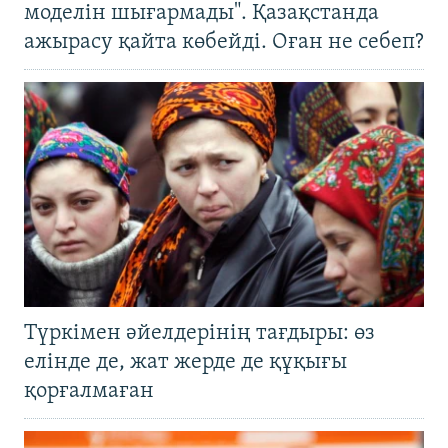
моделін шығармады". Қазақстанда
ажырасу қайта көбейді. Оған не себеп?
Түркімен әйелдерінің тағдыры: өз
елінде де, жат жерде де құқығы
қорғалмаған