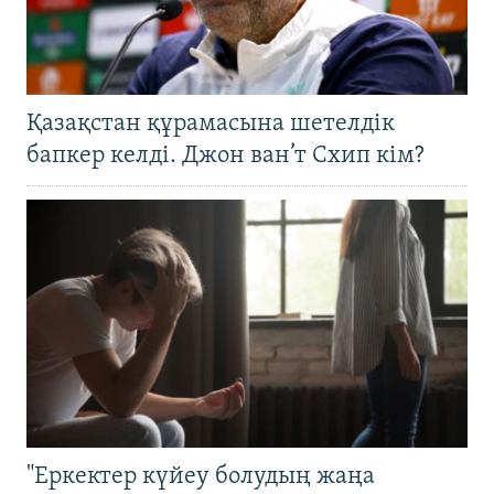
Қазақстан құрамасына шетелдік
бапкер келді. Джон ван’т Схип кім?
"Еркектер күйеу болудың жаңа