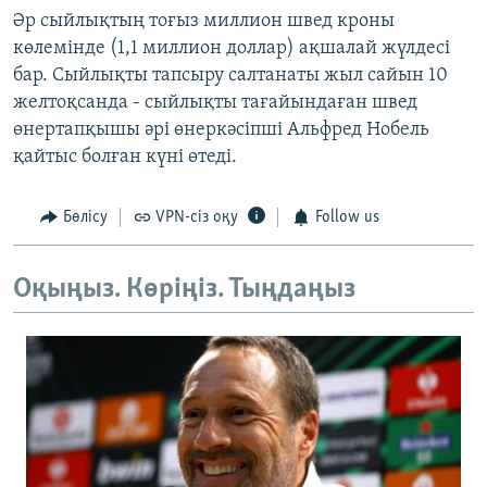
Әр сыйлықтың тоғыз миллион швед кроны
көлемінде (1,1 миллион доллар) ақшалай жүлдесі
бар. Сыйлықты тапсыру салтанаты жыл сайын 10
желтоқсанда - сыйлықты тағайындаған швед
өнертапқышы әрі өнеркәсіпші Альфред Нобель
қайтыс болған күні өтеді.
Бөлісу
VPN-сіз оқу
Follow us
Оқыңыз. Көріңіз. Тыңдаңыз