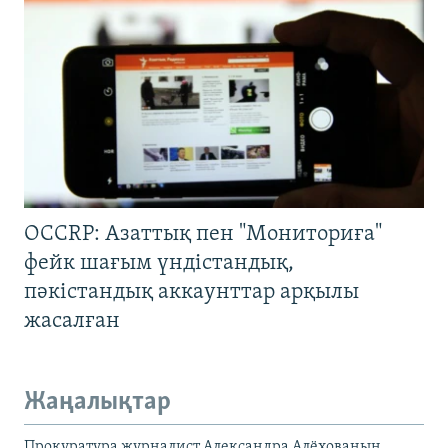
OCCRP: Азаттық пен "Мониториға"
фейк шағым үндістандық,
пәкістандық аккаунттар арқылы
жасалған
Жаңалықтар
Прокуратура журналист Александра Алёхованың