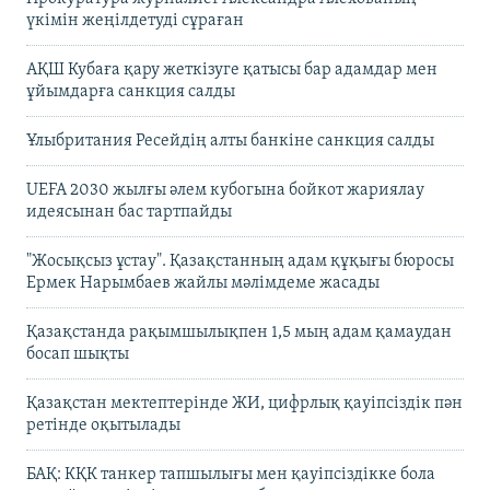
үкімін жеңілдетуді сұраған
АҚШ Кубаға қару жеткізуге қатысы бар адамдар мен
ұйымдарға санкция салды
Ұлыбритания Ресейдің алты банкіне санкция салды
UEFA 2030 жылғы әлем кубогына бойкот жариялау
идеясынан бас тартпайды
"Жосықсыз ұстау". Қазақстанның адам құқығы бюросы
Ермек Нарымбаев жайлы мәлімдеме жасады
Қазақстанда рақымшылықпен 1,5 мың адам қамаудан
босап шықты
Қазақстан мектептерінде ЖИ, цифрлық қауіпсіздік пән
ретінде оқытылады
БАҚ: КҚК танкер тапшылығы мен қауіпсіздікке бола