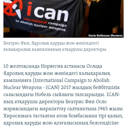
ЖАЗЫЛЫҢЫЗ
Басқа тілдерде
Беатрис Фин, Ядролық қаруды жою жөніндеегі
халықаралық кампанияның атқарушы директоры.
10 желтоқсанда Норвегия астанасы Ослода
Ядролық қаруды жою жөніндегі халықаралық
кампанияға (International Campaign to Abolish
Nuclear Weapons - ICAN) 2017 жылдың бейбітшілік
саласындағы Нобель сыйлығы тапсырылды. ICAN-
ның атқарушы директоры Беатрис Фин Осло
мэриясындағы марапаттау салтанатына 1945 жылы
Хиросимаға тасталған атом бомбасынан тірі қалып,
ядролық қаруды жою қозғалысының белсендісіне