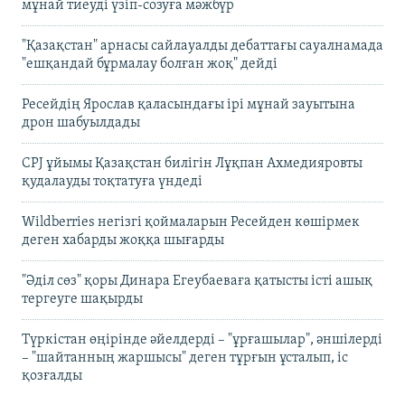
мұнай тиеуді үзіп-созуға мәжбүр
"Қазақстан" арнасы сайлауалды дебаттағы сауалнамада
"ешқандай бұрмалау болған жоқ" дейді
Ресейдің Ярослав қаласындағы ірі мұнай зауытына
дрон шабуылдады
CPJ ұйымы Қазақстан билігін Лұқпан Ахмедияровты
қудалауды тоқтатуға үндеді
Wildberries негізгі қоймаларын Ресейден көшірмек
деген хабарды жоққа шығарды
"Әділ сөз" қоры Динара Егеубаеваға қатысты істі ашық
тергеуге шақырды
Түркістан өңірінде әйелдерді – "ұрғашылар", әншілерді
– "шайтанның жаршысы" деген тұрғын ұсталып, іс
қозғалды