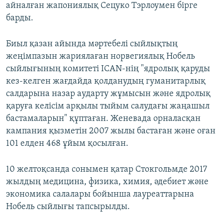
айналған жапониялық Сецуко Тэрлоумен бірге
барды.
Биыл қазан айында мәртебелі сыйлықтың
жеңімпазын жариялаған норвегиялық Нобель
сыйлығының комитеті ICAN-нің "ядролық қаруды
кез-келген жағдайда қолданудың гуманитарлық
салдарына назар аударту жұмысын және ядролық
қаруға келісім арқылы тыйым салудағы жаңашыл
бастамаларын" құптаған. Женевада орналасқан
кампания қызметін 2007 жылы бастаған және оған
101 елден 468 ұйым қосылған.
10 желтоқсанда сонымен қатар Стокгольмде 2017
жылдың медицина, физика, химия, әдебиет және
экономика салалары бойынша лауреаттарына
Нобель сыйлығы тапсырылды.