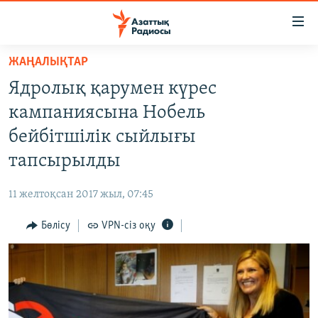
Accessibility
links
Skip
ЖАҢАЛЫҚТАР
to
ЖАҢАЛЫҚТАР
Ядролық қарумен күрес
main
САЯСАТ
content
кампаниясына Нобель
AZATTYQTV
Skip
бейбітшілік сыйлығы
to
ҚАҢТАР ОҚИҒАСЫ
тапсырылды
main
АДАМ ҚҰҚЫҚТАРЫ
Navigation
11 желтоқсан 2017 жыл, 07:45
Skip
ӘЛЕУМЕТ
to
Бөлісу
VPN-сіз оқу
ӘЛЕМ
Search
АРНАЙЫ ЖОБАЛАР
Русский