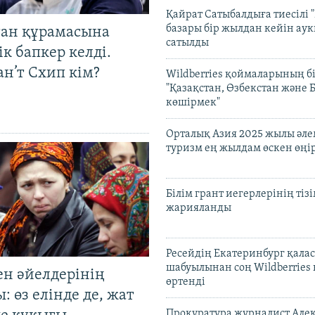
Қайрат Сатыбалдыға тиесілі "
базары бір жылдан кейін ау
тан құрамасына
сатылды
к бапкер келді.
н’т Схип кім?
Wildberries қоймаларының бі
"Қазақстан, Өзбекстан және 
көшірмек"
Орталық Азия 2025 жылы әл
туризм ең жылдам өскен өңі
Білім грант иегерлерінің тізі
жарияланды
Ресейдің Екатеринбург қала
шабуылынан соң Wildberries
ен әйелдерінің
өртенді
: өз елінде де, жат
Прокуратура журналист Але