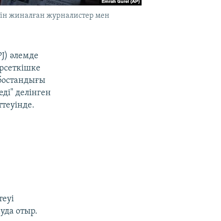
йін жиналған журналистер мен
PJ) әлемде
рсеткішке
 бостандығы
ді" делінген
теуінде.
теуі
уда отыр.