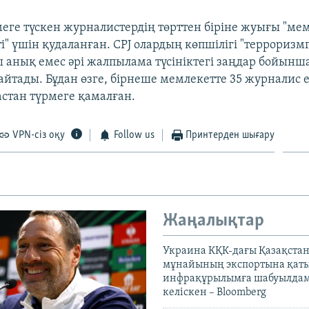
меге түскен журналистердің төрттен біріне жуығы "ме
" үшін қудаланған. CPJ олардың көпшілігі "терроризмг
 анық емес әрі жалпылама түсініктегі заңдар бойынша
йтады. Бұдан өзге, бірнеше мемлекетте 35 журналис
стан түрмеге қамалған.
VPN-сіз оқу
Follow us
Принтерден шығару
Жаңалықтар
Украина КҚК-дағы Қазақста
мұнайының экспортына қаты
инфрақұрылымға шабуылдам
келіскен – Bloomberg