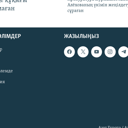
де құқығы
Алёхованың үкімін жеңілдет
маған
сұраған
БӨЛІМДЕР
ЖАЗЫЛЫҢЫЗ
р
әлемде
зия
Азат Еуропа / 