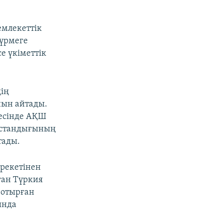
емлекеттік
түрмеге
е үкіметтік
ің
нын айтады.
месінде АҚШ
бостандығының
тады.
әрекетінен
ған Түркия
 отырған
ында