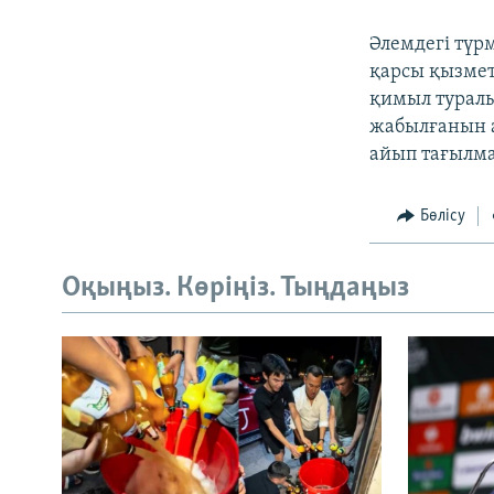
Әлемдегі түр
қарсы қызметі
қимыл туралы
жабылғанын а
айып тағылма
Бөлісу
Оқыңыз. Көріңіз. Тыңдаңыз