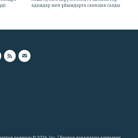
уді
адамдар мен ұйымдарға санкция салды
Азаттық радиосы © 2026, Inc. | Барлық құқықтары қорғалған