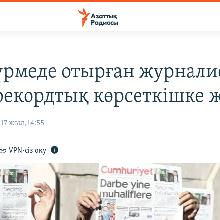
Түрмеде отырған журнали
рекордтық көрсеткішке ж
17 жыл, 14:55
VPN-сіз оқу