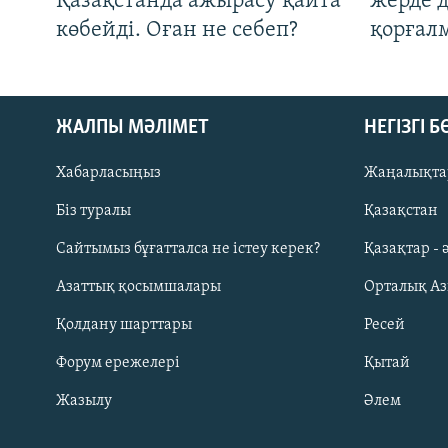
Қазақстанда ажырасу қайта
жерде 
көбейді. Оған не себеп?
қорғал
ЖАЛПЫ МӘЛІМЕТ
НЕГІЗГІ 
Хабарласыңыз
Жаңалықта
Біз туралы
Қазақстан
Русский
Сайтымыз бұғатталса не істеу керек?
Қазақтар - 
Азаттық қосымшалары
Орталық А
ЖАЗЫЛЫҢЫЗ
Қолдану шарттары
Ресей
Форум ережелері
Қытай
Жазылу
Әлем
Басқа тілдерде