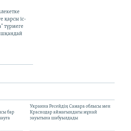
млекетке
е қарсы іс-
" түрмеге
 ешқандай
н
Украина Ресейдің Самара облысы мен
сы бар
Краснодар аймағындағы мұнай
ауға
зауытына шабуылдады