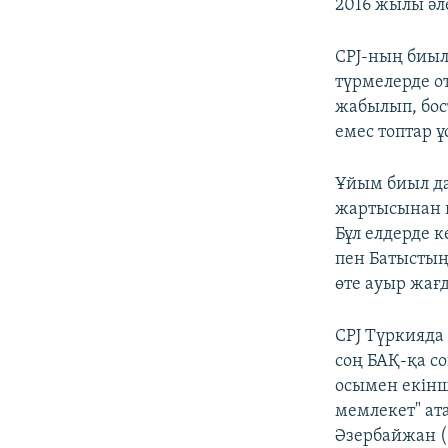
2016 жылы әл
CPJ-ның биыл
түрмелерде о
жабылып, бос
емес топтар 
Ұйым биыл да
жартысынан к
Бұл елдерде 
пен Батыстың 
өте ауыр жағ
CPJ Түркияда
соң БАҚ-қа с
осымен екінш
мемлекет" ат
Әзербайжан (