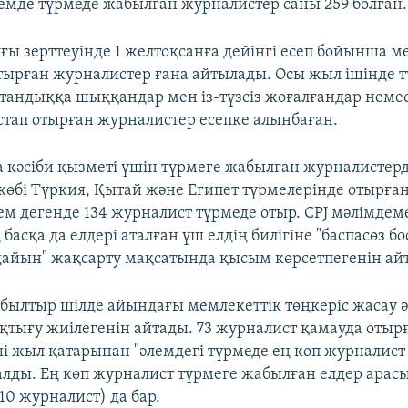
емде түрмеде жабылған журналистер саны 259 болған.
ғы зерттеуінде 1 желтоқсанға дейінгі есеп бойынша м
тырған журналистер ғана айтылады. Осы жыл ішінде 
тандыққа шыққандар мен із-түзсіз жоғалғандар немес
ұстап отырған журналистер есепке алынбаған.
 кәсіби қызметі үшін түрмеге жабылған журналистерд
өбі Түркия, Қытай және Египет түрмелерінде отырға
кем дегенде 134 журналист түрмеде отыр. CPJ мәлімде
басқа да елдері аталған үш елдің билігіне "баспасөз 
дайын" жақсарту мақсатында қысым көрсетпегенін ай
 былтыр шілде айындағы мемлекеттік төңкеріс жасау 
оқтығу жиілегенін айтады. 73 журналист қамауда отыр
і жыл қатарынан "әлемдегі түрмеде ең көп журналист
алды. Ең көп журналист түрмеге жабылған елдер арас
10 журналист) да бар.