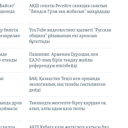
Байсат"
АҚШ сенаты Ресейге санкция салатын
кционда
"Линдси Грэм заң жобасын" мақұлдады
р бөлігін
YouTube видеохостинг қызметі "Русская
Беларуське
община" ұйымының екі арнасын
бұғаттады
емде
Пашинян: Армения Еуроодақ пен
р атанды
ЕАЭО-ның бірін таңдау жайлы
референдум өткізбейді
мі
БАҚ: Қазақстан Теңіз кен орнында
экологиялық заң талабы сақталмаған
дейді
сында дрон
Таиландта мектепте біреу қарудан оқ
 қоймасы
атып, алты адам қаза тапты
ксандра
АҚШ Кубаға қару жеткізуге қатысы бар