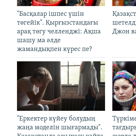
"Басқалар ішпес үшін
Қазақс
төгейік". Қырғызстандағы
шетелді
арақ төгу челленджі: Ақша
Джон ва
шашу ма әлде
жамандықпен күрес пе?
"Еркектер күйеу болудың
Түркім
жаңа моделін шығармады".
тағдыры