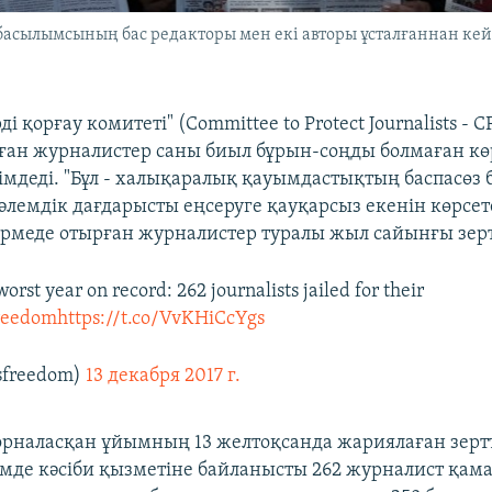
басылымсының бас редакторы мен екі авторы ұсталғаннан ке
і қорғау комитеті" (Committee to Protect Journalists - C
ған журналистер саны биыл бұрын-соңды болмаған кө
імдеді. "Бұл - халықаралық қауымдастықтың баспасөз
әлемдік дағдарысты еңсеруге қауқарсыз екенін көрсете
үрмеде отырған журналистер туралы жыл сайынғы зерт
 worst year on record: 262 journalists jailed for their
reedom
https://t.co/VvKHiCcYgs
sfreedom)
13 декабря 2017 г.
рналасқан ұйымның 13 желтоқсанда жариялаған зерт
мде кәсіби қызметіне байланысты 262 журналист қама