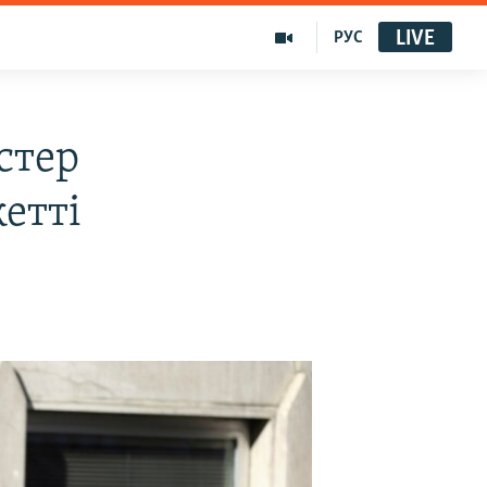
LIVE
РУС
стер
етті