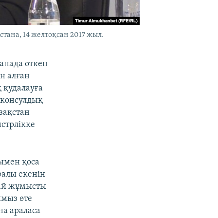
тана, 14 желтоқсан 2017 жыл.
танада өткен
н алған
 қудалауға
 консулдық
зақстан
стрлікке
ымен қоса
ралы екенін
дай жұмысты
мыз өте
на араласа