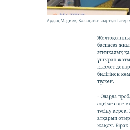
Ардақ Мәдиев, Қазақстан сыртқы істер 
Желтоқсанның
баспасөз жиы
этникалық қа
ұшырап жатыр
қызмет депар
билігінен кө
түскен.
- Оларда про
әңгіме өзге 
түсіну керек
атқарып оты
жақсы. Бірақ