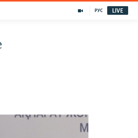
LIVE
РУС
е