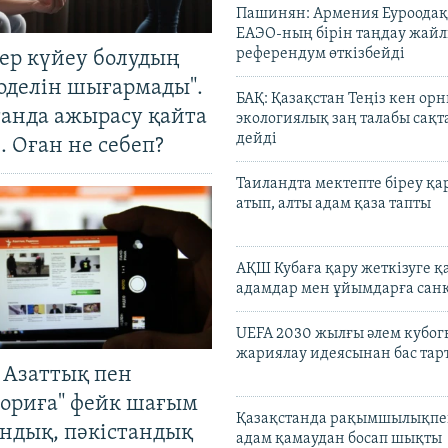
Пашинян: Армения Еуроодақ
ЕАЭО-ның бірін таңдау жай
референдум өткізбейді
тер күйеу болудың
оделін шығармады".
БАҚ: Қазақстан Теңіз кен ор
танда ажырасу қайта
экологиялық заң талабы сақ
дейді
. Оған не себеп?
Таиландта мектепте біреу қа
атып, алты адам қаза тапты
АҚШ Кубаға қару жеткізуге қ
адамдар мен ұйымдарға сан
UEFA 2030 жылғы әлем кубог
жариялау идеясынан бас та
 Азаттық пен
ориға" фейк шағым
Қазақстанда рақымшылықпен
андық, пәкістандық
адам қамаудан босап шықты