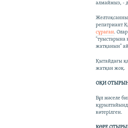
алмаймыз, - 
Желтоқсанның
репатриант Қ
сұраған
. Ола
"туыстарына 
жатқанын" ай
Қытайдағы қа
жатқан жоқ.
ОҚИ ОТЫРЫ
Бұл мәселе б
құрылтайында
көтерілген.
КӨРЕ ОТЫРЫҢ