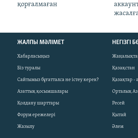
қорғалмаған
аккаун
жасалғ
ЖАЛПЫ МӘЛІМЕТ
НЕГІЗГІ 
Хабарласыңыз
Жаңалықта
Біз туралы
Қазақстан
Русский
Сайтымыз бұғатталса не істеу керек?
Қазақтар - 
Азаттық қосымшалары
Орталық А
ЖАЗЫЛЫҢЫЗ
Қолдану шарттары
Ресей
Форум ережелері
Қытай
Жазылу
Әлем
Басқа тілдерде