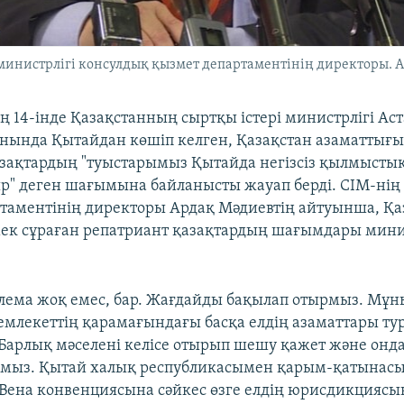
министрлігі консулдық қызмет департаментінің директоры. Ас
 14-інде Қазақстанның сыртқы істері министрлігі Ас
нында Қытайдан көшіп келген, Қазақстан азаматтығы
зақтардың "туыстарымыз Қытайда негізсіз қылмыстық
" деген шағымына байланысты жауап берді. СІМ-нің
таментінің директоры Ардақ Мәдиевтің айтуынша, Қа
мек сұраған репатриант қазақтардың шағымдары мини
блема жоқ емес, бар. Жағдайды бақылап отырмыз. Мұн
мемлекеттің қарамағындағы басқа елдің азаматтары ту
. Барлық мәселені келісе отырып шешу қажет және он
рмыз. Қытай халық республикасымен қарым-қатынасы
 Вена конвенциясына сәйкес өзге елдің юрисдикциясы