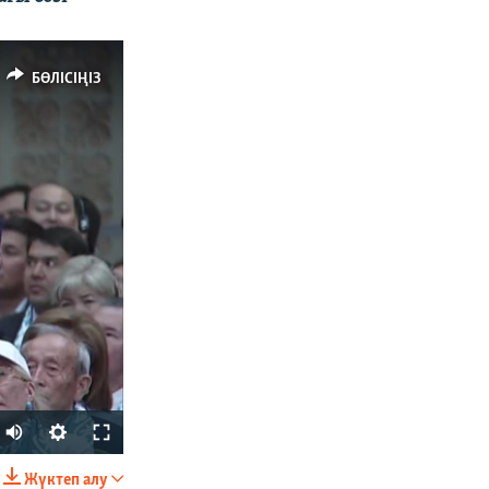
БӨЛІСІҢІЗ
Жүктеп алу