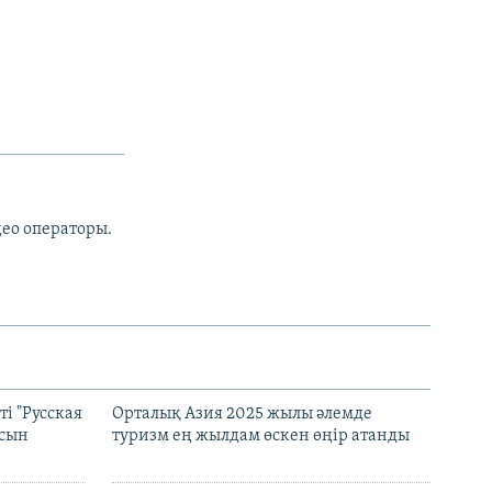
БӨЛІСІҢІЗ
px
width
део операторы.
і "Русская
Орталық Азия 2025 жылы әлемде
асын
туризм ең жылдам өскен өңір атанды