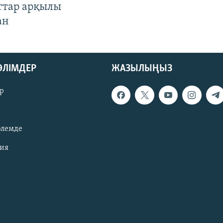
ттар арқылы
ан
БӨЛІМДЕР
ЖАЗЫЛЫҢЫЗ
р
әлемде
зия