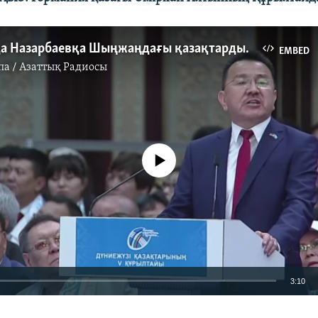
Құрылтайда Назарбаевқа Шыңжаңдағы қазақтардың жайын айтты
EMBED
па / Азаттық Радиосы
No media source currently available
3:10