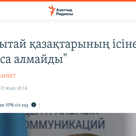
ытай қазақтарының ісін
аса алмайды"
ХАНБЕТ
17 жыл, 18:14
VPN-сіз оқу