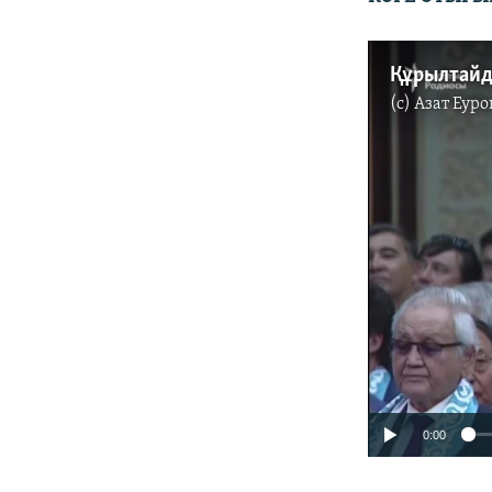
(c)
Азат Еуро
0:00