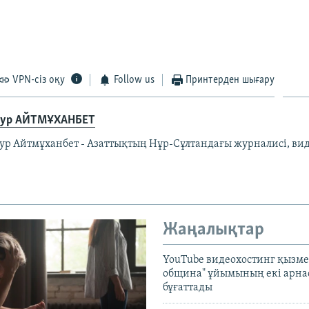
EMBED
VPN-сіз оқу
Follow us
Принтерден шығару
ур АЙТМҰХАНБЕТ
ур Айтмұханбет - Азаттықтың Нұр-Сұлтандағы журналисі, ви
Жаңалықтар
YouTube видеохостинг қызмет
община" ұйымының екі арн
бұғаттады