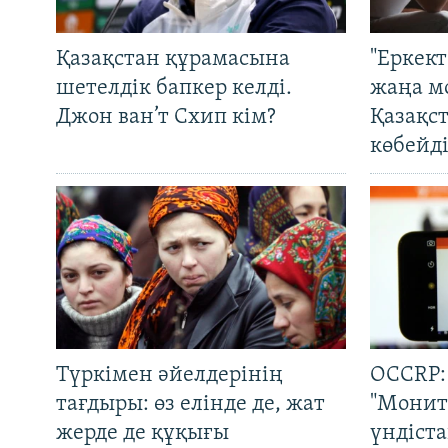
Қазақстан құрамасына
"Еркек
шетелдік бапкер келді.
жаңа м
Джон ван’т Схип кім?
Қазақс
көбейді
Түркімен әйелдерінің
OCCRP:
тағдыры: өз елінде де, жат
"Монит
жерде де құқығы
үндіст