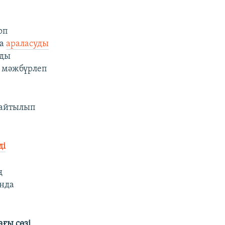
оп
на
араласуды
рды
е мәжбүрлеп
 айтылып
ді
ң
ында
ғы сөзі