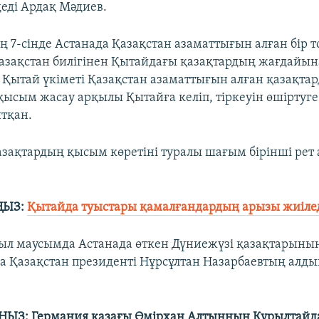
деді Ардақ Мәдиев.
 7-сінде Астанада Қазақстан азаматтығын алған бір т
азақстан билігінен Қытайдағы қазақтардың жағдайы
р Қытай үкіметі Қазақстан азаматтығын алған қазақта
қысым жасау арқылы Қытайға келіп, тіркеуін өшіртуг
тқан.
зақтардың қысым көретіні туралы шағым бірінші рет
ҢЫЗ:
Қытайда туыстары қамалғандардың арызы жиіле
иыл маусымда Астанада өткен Дүниежүзі қазақтарыны
 Қазақстан президенті Нұрсұлтан Назарбаевтың алд
ЫЗ: Германия қазағы Өмірхан Алтынның Құрылтайда