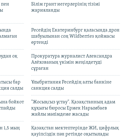
 пен
Білім грант иегерлерінің тізімі
лы
жарияланды
нында
Ресейдің Екатеринбург қаласында дрон
талмаған
шабуылынан соң Wildberries қоймасы
өртенді
рудан оқ
Прокуратура журналист Александра
Алёхованың үкімін жеңілдетуді
сұраған
атысы бар
Ұлыбритания Ресейдің алты банкіне
кция салды
санкция салды
ына бойкот
"Жосықсыз ұстау". Қазақстанның адам
ртпайды
құқығы бюросы Ермек Нарымбаев
жайлы мәлімдеме жасады
 1,5 мың
Қазақстан мектептерінде ЖИ, цифрлық
қауіпсіздік пән ретінде оқытылады