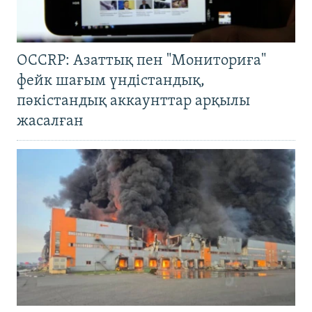
OCCRP: Азаттық пен "Мониториға"
фейк шағым үндістандық,
пәкістандық аккаунттар арқылы
жасалған