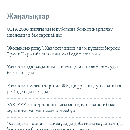
Жаңалықтар
UEFA 2030 жылғы әлем кубогына бойкот жариялау
идеясынан бас тартпайды
"Жосықсыз ұстау". Қазақстанның адам құқығы бюросы
Ермек Нарымбаев жайлы мәлімдеме жасады
Қазақстанда рақымшылықпен 1,5 мың адам қамаудан
босап шықты
Қазақстан мектептерінде ЖИ, цифрлық қауіпсіздік пән
ретінде оқытылады
БАҚ: КҚК танкер тапшылығы мен қауіпсіздікке бола
мұнай тиеуді үзіп-созуға мәжбүр
"Қазақстан" арнасы сайлауалды дебаттағы сауалнамада
"ешқандай бұрмалау болған жоқ" дейді