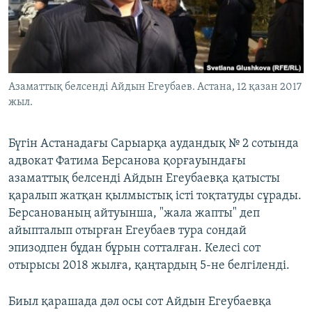
ЖАЗЫЛЫҢЫЗ
Басқа тілдерде
Азаматтық белсенді Айдын Егеубаев. Астана, 12 қазан 2017
жыл.
Бүгін Астанадағы Сарыарқа аудандық № 2 сотында
адвокат Фатима Берсанова қорғауындағы
азаматтық белсенді Айдын Егеубаевқа қатысты
қаралып жатқан қылмыстық істі тоқтатуды сұрады.
Берсанованың айтуынша, "жала жапты" деп
айыпталып отырған Егеубаев тура сондай
эпизодпен бұдан бұрын сотталған. Келесі сот
отырысы 2018 жылға, қаңтардың 5-не белгіленді.
Биыл қарашада дәл осы сот Айдын Егеубаевқа