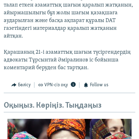
талап еткен азаматтық шағым қаралып жатқанын,
айырмашылығы бұл жолы шағым қазақшаға
аударылған және басқа ақпарат құралы DAT
газетіндегі материалдар қаралып жатқанын
айтқан.
Қарашаның 21-і азаматтық шағым түсіргендердің
адвокаты Тұрсынтай Әміралинов іс бойынша
коментарий беруден бас тартқан.
Бөлісу
VPN-сіз оқу
Follow us
Оқыңыз. Көріңіз. Тыңдаңыз