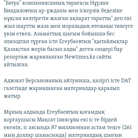
"Бәтуа" компаниясының төрағасы Нұрлан
Биядиловтың ар-ұжданы мен іскерлік беделіне
нұқсан келтіретін жалған ақпарат таратты" деп екі
жыл шартты жаза мен моральдық өтемақы төлеуге
үкім еткен. Азаматтық шағым бойынша бес
эпизодтан тұрған істе Егеубаевтың "қытайлықтар
Қазақстан жерін басып алды" деген сөздері бар
репортаж жарияланған Newtimes.kz сайты
айтылған.
Адвокат Берсанованың айтуынша, қазіргі істе DAT
газетінде жарияланған материалдар қаралып
жатыр.
Мұның алдында Егеубаевтың қоғамдық
қорғаушысы Мақсат Ілиясұлы екі іс те бірдей
екенін, іс аясында 87 миллионнан астам теңге (261
мың доллар шамасында) материалдық шығын