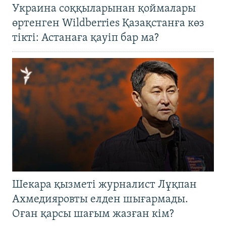
Украина соққыларынан қоймалары
өртенген Wildberries Қазақстанға көз
тікті: Астанаға қауіп бар ма?
Шекара қызметі журналист Лұқпан
Ахмедияровты елден шығармады.
Оған қарсы шағым жазған кім?