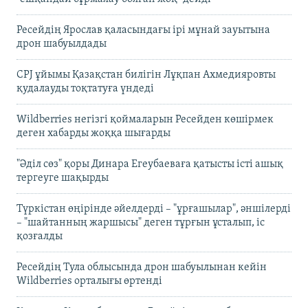
Ресейдің Ярослав қаласындағы ірі мұнай зауытына
дрон шабуылдады
CPJ ұйымы Қазақстан билігін Лұқпан Ахмедияровты
қудалауды тоқтатуға үндеді
Wildberries негізгі қоймаларын Ресейден көшірмек
деген хабарды жоққа шығарды
"Әділ сөз" қоры Динара Егеубаеваға қатысты істі ашық
тергеуге шақырды
Түркістан өңірінде әйелдерді – "ұрғашылар", әншілерді
– "шайтанның жаршысы" деген тұрғын ұсталып, іс
қозғалды
Ресейдің Тула облысында дрон шабуылынан кейін
Wildberries орталығы өртенді