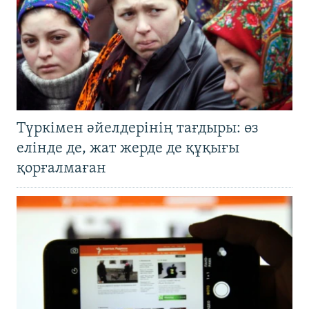
Түркімен әйелдерінің тағдыры: өз
елінде де, жат жерде де құқығы
қорғалмаған