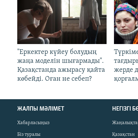
"Еркектер күйеу болудың
Түркім
жаңа моделін шығармады".
тағдыры
Қазақстанда ажырасу қайта
жерде 
көбейді. Оған не себеп?
қорғал
ЖАЛПЫ МӘЛІМЕТ
НЕГІЗГІ 
Хабарласыңыз
Жаңалықта
Біз туралы
Қазақстан