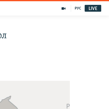
LIVE
РУС
ол