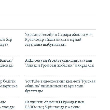
н
Украина Ресейдің Самара облысы мен
сы бар
Краснодар аймағындағы мұнай
ауға
зауытына шабуылдады
Байсат"
АҚШ сенаты Ресейге санкция салатын
кционда
"Линдси Грэм заң жобасын" мақұлдады
р бөлігін
YouTube видеохостинг қызметі "Русская
Беларуське
община" ұйымының екі арнасын
бұғаттады
емде
Пашинян: Армения Еуроодақ пен
р атанды
ЕАЭО-ның бірін таңдау жайлы