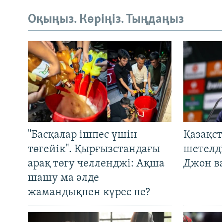
Оқыңыз. Көріңіз. Тыңдаңыз
"Басқалар ішпес үшін
Қазақс
төгейік". Қырғызстандағы
шетелді
арақ төгу челленджі: Ақша
Джон ва
шашу ма әлде
жамандықпен күрес пе?