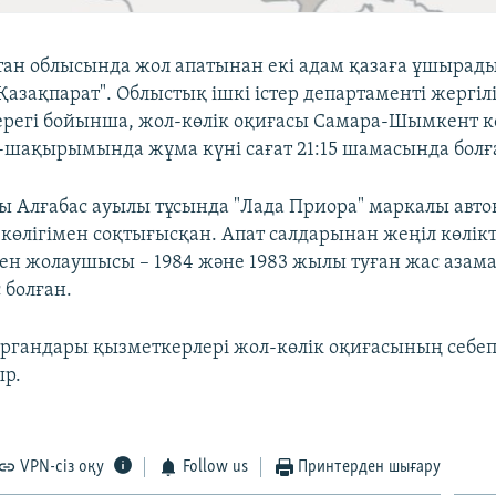
тан облысында жол апатынан екі адам қазаға ұшырады
азақпарат". Облыстық ішкі істер департаменті жергіл
ерегі бойынша, жол-көлік оқиғасы Самара-Шымкент к
шақырымында жұма күні сағат 21:15 шамасында болғ
 Алғабас ауылы тұсында "Лада Приора" маркалы авток
көлігімен соқтығысқан. Апат салдарынан жеңіл көлікт
мен жолаушысы – 1984 және 1983 жылы туған жас азама
 болған.
органдары қызметкерлері жол-көлік оқиғасының себеп
ыр.
VPN-сіз оқу
Follow us
Принтерден шығару