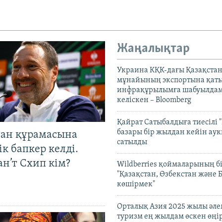
Жаңалықтар
Украина КҚК-дағы Қазақста
мұнайының экспортына қаты
инфрақұрылымға шабуылдам
келіскен – Bloomberg
Қайрат Сатыбалдыға тиесілі "
базары бір жылдан кейін ау
тан құрамасына
сатылды
к бапкер келді.
н’т Схип кім?
Wildberries қоймаларының бі
"Қазақстан, Өзбекстан және 
көшірмек"
Орталық Азия 2025 жылы әл
туризм ең жылдам өскен өңі