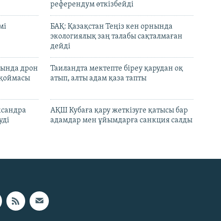
референдум өткізбейді
мі
БАҚ: Қазақстан Теңіз кен орнында
экологиялық заң талабы сақталмаған
дейді
сында дрон
Таиландта мектепте біреу қарудан оқ
 қоймасы
атып, алты адам қаза тапты
ксандра
АҚШ Кубаға қару жеткізуге қатысы бар
уді
адамдар мен ұйымдарға санкция салды