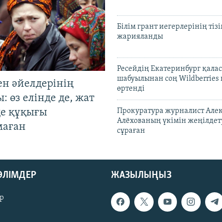
Білім грант иегерлерінің тізі
жарияланды
Ресейдің Екатеринбург қала
шабуылынан соң Wildberries
ен әйелдерінің
өртенді
: өз елінде де, жат
де құқығы
Прокуратура журналист Але
Алёхованың үкімін жеңілдет
маған
сұраған
БӨЛІМДЕР
ЖАЗЫЛЫҢЫЗ
р