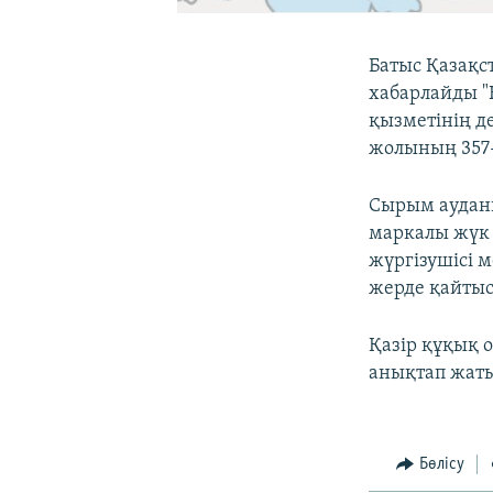
Батыс Қазақс
хабарлайды "Қ
қызметінің д
жолының 357-
Сырым ауданы
маркалы жүк 
жүргізушісі 
жерде қайтыс
Қазір құқық 
анықтап жат
Бөлісу