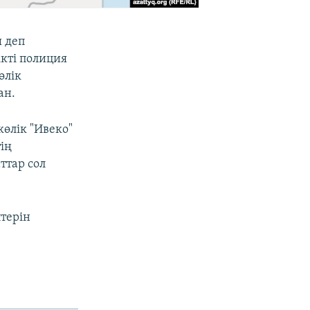
 деп
ікті полиция
өлік
ан.
өлік "Ивеко"
ің
ттар сол
терін