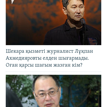
Шекара қызметі журналист Лұқпан
Ахмедияровты елден шығармады.
Оған қарсы шағым жазған кім?