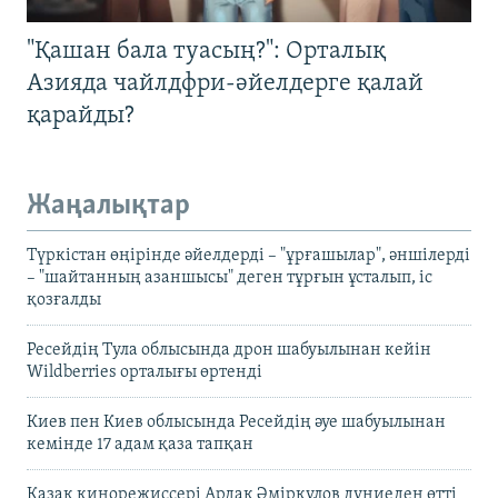
"Қашан бала туасың?": Орталық
Азияда чайлдфри-әйелдерге қалай
қарайды?
Жаңалықтар
Түркістан өңірінде әйелдерді – "ұрғашылар", әншілерді
– "шайтанның азаншысы" деген тұрғын ұсталып, іс
қозғалды
Ресейдің Тула облысында дрон шабуылынан кейін
Wildberries орталығы өртенді
Киев пен Киев облысында Ресейдің әуе шабуылынан
кемінде 17 адам қаза тапқан
Қазақ кинорежиссері Ардақ Әмірқұлов дүниеден өтті