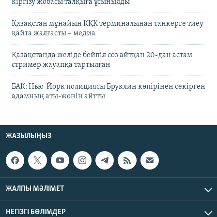
кіргізу жобасы талқыға ұсынылды
Қазақстан мұнайын КҚК терминалынан танкерге тиеу
қайта жалғасты – медиа
Қазақстанда желіде бейпіл сөз айтқан 20-дан астам
стример жауапқа тартылған
БАҚ: Нью-Йорк полициясы Бруклин көпірінен секірген
адамның аты-жөнін айтты
ЖАЗЫЛЫҢЫЗ
ЖАЛПЫ МӘЛІМЕТ
НЕГІЗГІ БӨЛІМДЕР