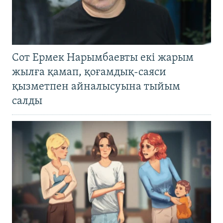
Сот Ермек Нарымбаевты екі жарым
жылға қамап, қоғамдық-саяси
қызметпен айналысуына тыйым
салды