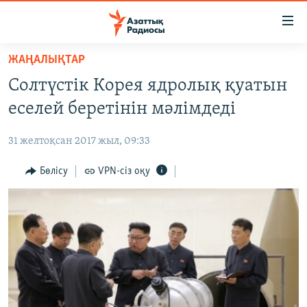
Accessibility
links
Skip
ЖАҢАЛЫҚТАР
to
ЖАҢАЛЫҚТАР
Солтүстік Корея ядролық қуатын
main
САЯСАТ
content
еселей беретінін мәлімдеді
AZATTYQTV
Skip
to
31 желтоқсан 2017 жыл, 09:33
ҚАҢТАР ОҚИҒАСЫ
main
АДАМ ҚҰҚЫҚТАРЫ
Бөлісу
VPN-сіз оқу
Navigation
Skip
ӘЛЕУМЕТ
to
ӘЛЕМ
Search
АРНАЙЫ ЖОБАЛАР
Русский