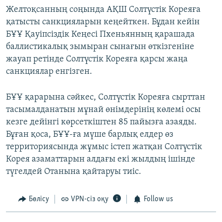
Желтоқсанның соңында АҚШ Солтүстік Кореяға
қатысты санкцияларын кеңейткен. Бұдан кейін
БҰҰ Қауіпсіздік Кеңесі Пхеньянның қарашада
баллистикалық зымыран сынағын өткізгеніне
жауап ретінде Солтүстік Кореяға қарсы жаңа
санкциялар енгізген.
БҰҰ қарарына сәйкес, Солтүстік Кореяға сырттан
тасымалданатын мұнай өнімдерінің көлемі осы
кезге дейінгі көрсеткіштен 85 пайызға азаяды.
Бұған қоса, БҰҰ-ға мүше барлық елдер өз
территориясында жұмыс істеп жатқан Солтүстік
Корея азаматтарын алдағы екі жылдың ішінде
түгелдей Отанына қайтаруы тиіс.
Бөлісу
VPN-сіз оқу
Follow us