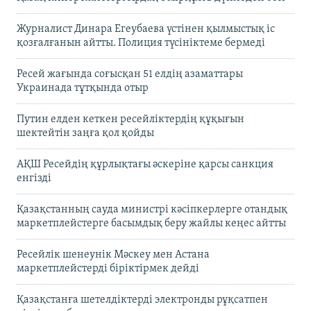
Журналист Динара Егеубаева үстінен қылмыстық іс
қозғалғанын айтты. Полиция түсініктеме бермеді
Ресей жағында соғысқан 51 елдің азаматтары
Украинада тұтқында отыр
Путин елден кеткен ресейліктердің құқығын
шектейтін заңға қол қойды
АҚШ Ресейдің құрлықтағы әскеріне қарсы санкция
енгізді
Қазақстанның сауда министрі кәсіпкерлерге отандық
маркетплейстерге басымдық беру жайлы кеңес айтты
Ресейлік шенеунік Мәскеу мен Астана
маркетплейстерді біріктірмек дейді
Қазақстанға шетелдіктерді электронды рұқсатпен