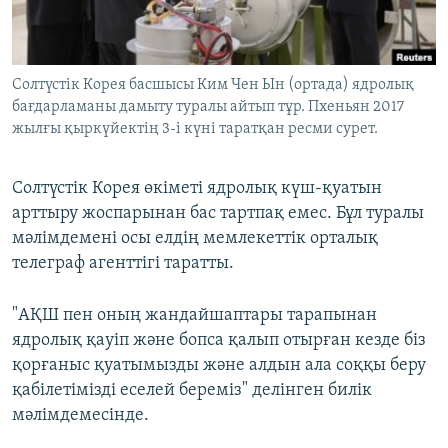
ЖАЗЫЛЫҢЫЗ
Солтүстік Корея басшысы Ким Чен Ын (ортада) ядролық
бағдарламаны дамыту туралы айтып тұр. Пхеньян 2017
Басқа тілдерде
жылғы қыркүйектің 3-і күні таратқан ресми сурет.
Солтүстік Корея өкіметі ядролық күш-қуатын
арттыру жоспарынан бас тартпақ емес. Бұл туралы
мәлімдемені осы елдің мемлекеттік орталық
телеграф агенттігі таратты.
"АҚШ пен оның жандайшаптары тарапынан
ядролық қауіп және бопса қалып отырған кезде біз
қорғаныс қуатымызды және алдын ала соққы беру
қабілетімізді еселей береміз" делінген билік
мәлімдемесінде.