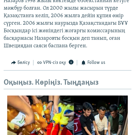
Назаров 1998 жылы көктемде Өзбекстаннан кетуге
мәжбүр болған. Ол 2000 жылы жасырын түрде
Қазақстанға келіп, 2006 жылға дейін құпия өмір
сүрген. 2006 жылғы наурызда Қазақстандағы БҰҰ
Босқындар ісі жөніндегі жоғарғы комиссарының
басқармасы Назаровты босқын деп танып, оған
Швециядан саяси баспана берген.
Бөлісу
VPN-сіз оқу
Follow us
Оқыңыз. Көріңіз. Тыңдаңыз