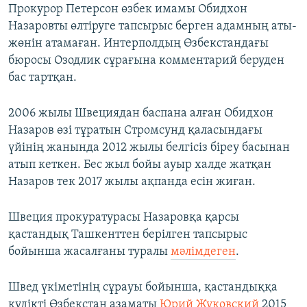
Прокурор Петерсон өзбек имамы Обидхон
Назаровты өлтіруге тапсырыс берген адамның аты-
жөнін атамаған. Интерполдың Өзбекстандағы
бюросы Озодлик сұрағына комментарий беруден
бас тартқан.
2006 жылы Швециядан баспана алған Обидхон
Назаров өзі тұратын Стромсунд қаласындағы
үйінің жанында 2012 жылы белгісіз біреу басынан
атып кеткен. Бес жыл бойы ауыр халде жатқан
Назаров тек 2017 жылы ақпанда есін жиған.
Швеция прокуратурасы Назаровқа қарсы
қастандық Ташкенттен берілген тапсырыс
бойынша жасалғаны туралы
мәлімдеген
.
Швед үкіметінің сұрауы бойынша, қастандыққа
күдікті Өзбекстан азаматы
Юрий Жуковский
2015