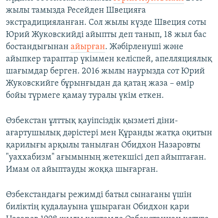
жылы тамызда Ресейден Швецияға
экстрадицияланған. Сол жылы күзде Швеция соты
Юрий Жуковскийді айыпты деп танып, 18 жыл бас
бостандығынан
айырған
. Жәбірленуші және
айыпкер тараптар үкіммен келіспей, апелляциялық
шағымдар берген. 2016 жылы наурызда сот Юрий
Жуковскийге бұрынғыдан да қатаң жаза – өмір
бойы түрмеге қамау туралы үкім еткен.
Өзбекстан ұлттық қауіпсіздік қызметі діни-
ағартушылық дәрістері мен Құранды жатқа оқитын
қарилығы арқылы танылған Обидхон Назаровты
"уаххабизм" ағымының жетекшісі деп айыптаған.
Имам ол айыптауды жоққа шығарған.
Өзбекстандағы режимді батыл сынағаны үшін
биліктің қудалауына ұшыраған Обидхон қари