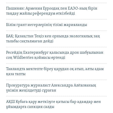
Пашинян: Армения Еуроодақ пен ЕАЭО-ның бірін
таңдау жайлы референдум өткізбейді
Білім грант иегерлерінің тізімі жарияланды
БАҚ: Қазақстан Теңіз кен орнында экологиялық заң
талабы сақталмаған дейді
Ресейдің Екатеринбург қаласында дрон шабуылынан
соң Wildberries қоймасы өртенді
Таиландта мектепте біреу қарудан оқ атып, алты адам
қаза тапты
Прокуратура журналист Александра Алёхованың
үкімін жеңілдетуді сұраған
АҚШ Кубаға қару жеткізуге қатысы бар адамдар мен
ұйымдарға санкция салды