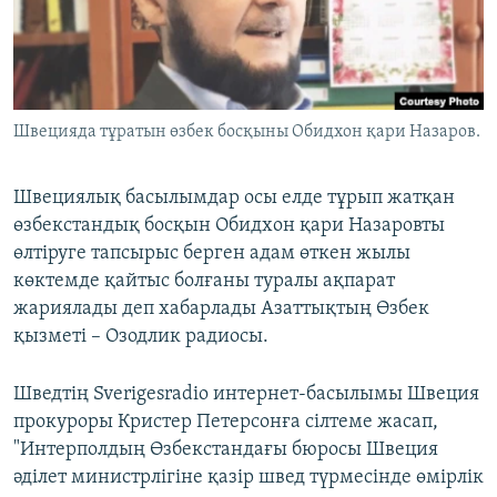
ЖАЗЫЛЫҢЫЗ
Басқа тілдерде
Швецияда тұратын өзбек босқыны Обидхон қари Назаров.
Швециялық басылымдар осы елде тұрып жатқан
өзбекстандық босқын Обидхон қари Назаровты
өлтіруге тапсырыс берген адам өткен жылы
көктемде қайтыс болғаны туралы ақпарат
жариялады деп хабарлады Азаттықтың Өзбек
қызметі – Озодлик радиосы.
Шведтің Sverigesradio интернет-басылымы Швеция
прокуроры Кристер Петерсонға сілтеме жасап,
"Интерполдың Өзбекстандағы бюросы Швеция
әділет министрлігіне қазір швед түрмесінде өмірлік