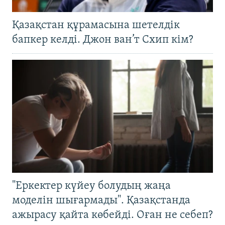
Қазақстан құрамасына шетелдік
бапкер келді. Джон ван’т Схип кім?
"Еркектер күйеу болудың жаңа
моделін шығармады". Қазақстанда
ажырасу қайта көбейді. Оған не себеп?