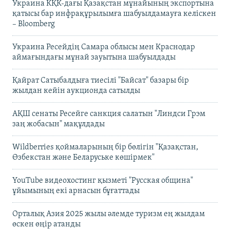
Украина КҚК-дағы Қазақстан мұнайының экспортына
қатысы бар инфрақұрылымға шабуылдамауға келіскен
– Bloomberg
Украина Ресейдің Самара облысы мен Краснодар
аймағындағы мұнай зауытына шабуылдады
Қайрат Сатыбалдыға тиесілі "Байсат" базары бір
жылдан кейін аукционда сатылды
АҚШ сенаты Ресейге санкция салатын "Линдси Грэм
заң жобасын" мақұлдады
Wildberries қоймаларының бір бөлігін "Қазақстан,
Өзбекстан және Беларуське көшірмек"
YouTube видеохостинг қызметі "Русская община"
ұйымының екі арнасын бұғаттады
Орталық Азия 2025 жылы әлемде туризм ең жылдам
өскен өңір атанды