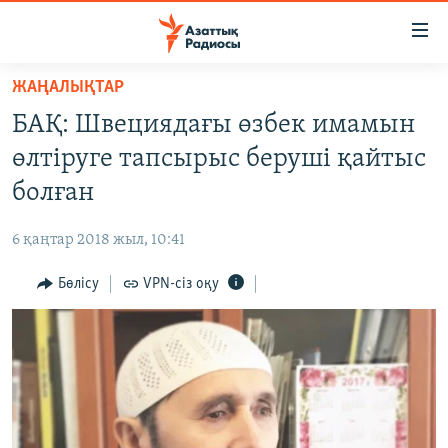
Accessibility
links
Skip
ЖАҢАЛЫҚТАР
to
ЖАҢАЛЫҚТАР
БАҚ: Швециядағы өзбек имамын
main
САЯСАТ
content
өлтіруге тапсырыс беруші қайтыс
AZATTYQTV
Skip
болған
to
ҚАҢТАР ОҚИҒАСЫ
main
6 қаңтар 2018 жыл, 10:41
АДАМ ҚҰҚЫҚТАРЫ
Navigation
Skip
Бөлісу
VPN-сіз оқу
ӘЛЕУМЕТ
to
ӘЛЕМ
Search
АРНАЙЫ ЖОБАЛАР
Русский