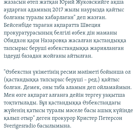
жазасын өтеп жатқан Юрий Жуковскийге ақша
аударған адамның 2017 жылы наурызда қайтыс
болғаны туралы хабарлаған" деп жазған.
Бейсенбіде тараған ақпаратта Швеция
прокуратурасының белгілі өзбек дін маманы
Обидхон қари Назаровқа жасалған қастандыққа
тапсырыс беруші өзбекстандыққа жарияланған
іздеуді базадан жойғаны айтылған.
"Өзбекстан үкіметінің ресми мәліметі бойынша ол
(қастандыққа тапсырыс беруші – ред.) қайтыс
болған. Демек, оны таба аламын деп ойламаймын.
Мен өзге ақпарат алғанға дейін тергеу уақытша
тоқтатылады. Бұл қастандыққа Өзбекстандағы
жүйенің қатысы туралы мәселе басы ашық күйінде
қалып отыр" деген прокурор Кристер Петерсон
Sverigesradio басылымына.