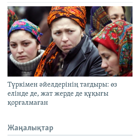
Түркімен әйелдерінің тағдыры: өз
елінде де, жат жерде де құқығы
қорғалмаған
Жаңалықтар