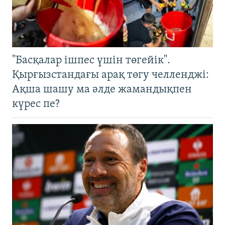
"Басқалар ішпес үшін төгейік".
Қырғызстандағы арақ төгу челленджі:
Ақша шашу ма әлде жамандықпен
күрес пе?