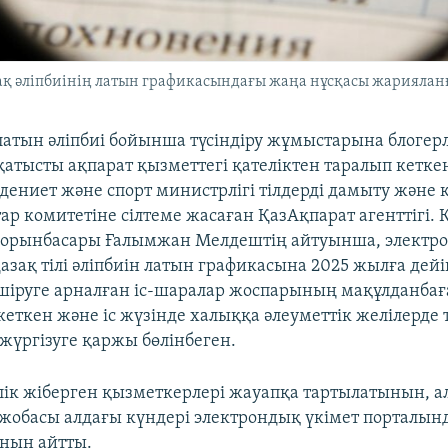
қ әліпбиінің латын графикасындағы жаңа нұсқасы жарияланған
латын әліпбиі бойынша түсіндіру жұмыстарына блогер
қатысты ақпарат қызметтегі қателіктен таралып кетке
дениет және спорт министрлігі тілдерді дамыту және
ар комитетіне сілтеме жасаған ҚазАқпарат агенттігі. 
 орынбасары Ғалымжан Мелдештің айтуынша, электро
азақ тілі әліпбиін латын графикасына 2025 жылға дейі
шіруге арналған іс-шаралар жоспарының мақұлданба
еткен және іс жүзінде халыққа әлеуметтік желілерде т
үргізуге қаржы бөлінбеген.
ік жіберген қызметкерлері жауапқа тартылатынын, а
жобасы алдағы күндері электрондық үкімет порталын
нын айтты.