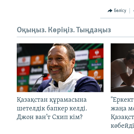
Бөлісу
Оқыңыз. Көріңіз. Тыңдаңыз
Қазақстан құрамасына
"Еркек
шетелдік бапкер келді.
жаңа м
Джон ван’т Схип кім?
Қазақс
көбейді