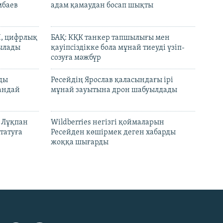
мбаев
адам қамаудан босап шықты
И, цифрлық
БАҚ: КҚК танкер тапшылығы мен
тылады
қауіпсіздікке бола мұнай тиеуді үзіп-
созуға мәжбүр
лды
Ресейдің Ярослав қаласындағы ірі
андай
мұнай зауытына дрон шабуылдады
н Лұқпан
Wildberries негізгі қоймаларын
татуға
Ресейден көшірмек деген хабарды
жоққа шығарды