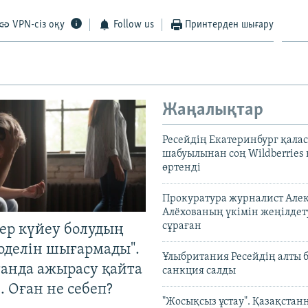
VPN-сіз оқу
Follow us
Принтерден шығару
Жаңалықтар
Ресейдің Екатеринбург қала
шабуылынан соң Wildberries
өртенді
Прокуратура журналист Але
Алёхованың үкімін жеңілдет
сұраған
тер күйеу болудың
оделін шығармады".
Ұлыбритания Ресейдің алты 
танда ажырасу қайта
санкция салды
. Оған не себеп?
"Жосықсыз ұстау". Қазақста