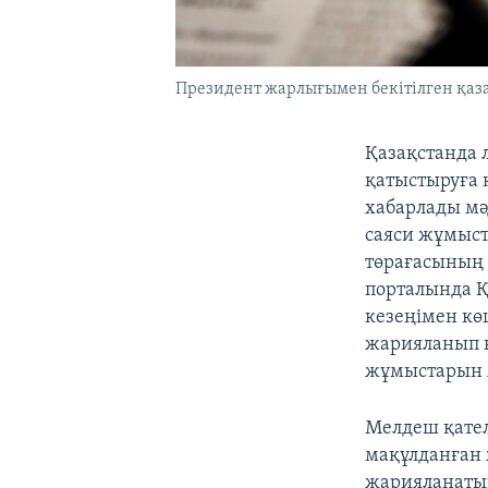
Президент жарлығымен бекітілген қаза
Қазақстанда 
қатыстыруға 
хабарлады мә
саяси жұмыст
төрағасының
порталында Қ
кезеңімен кө
жарияланып к
жұмыстарын ж
Мелдеш қател
мақұлданған 
жарияланаты