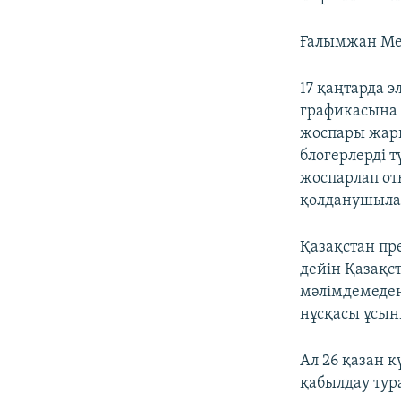
Ғалымжан Мел
17 қаңтарда э
графикасына 
жоспары жари
блогерлерді 
жоспарлап от
қолданушылар
Қазақстан пр
дейін Қазақст
мәлімдемеден
нұсқасы ұсын
Ал 26 қазан 
қабылдау ту