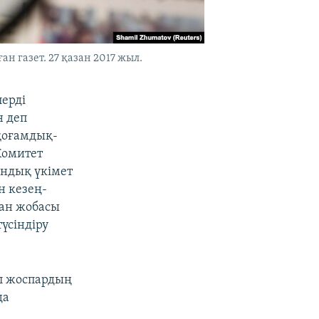
 газет. 27 қазан 2017 жыл.
лерді
н деп
 қоғамдық-
Комитет
ндық үкімет
н кезең-
ған жобасы
үсіндіру
л жоспардың
да