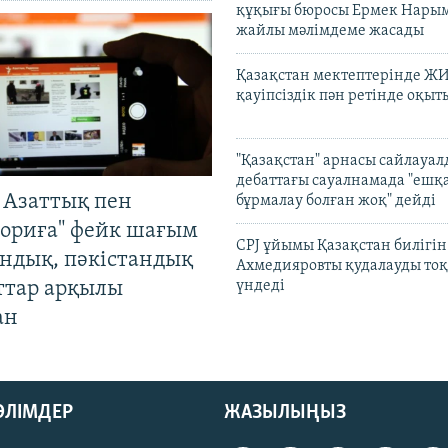
құқығы бюросы Ермек Нары
жайлы мәлімдеме жасады
Қазақстан мектептерінде Ж
қауіпсіздік пән ретінде оқы
"Қазақстан" арнасы сайлауа
дебаттағы сауалнамада "ешқ
 Азаттық пен
бұрмалау болған жоқ" дейді
ориға" фейк шағым
CPJ ұйымы Қазақстан билігі
андық, пәкістандық
Ахмедияровты қудалауды тоқ
ттар арқылы
үндеді
ан
БӨЛІМДЕР
ЖАЗЫЛЫҢЫЗ