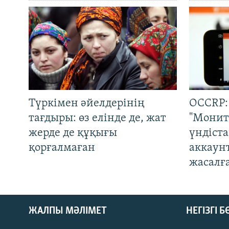
Түркімен әйелдерінің
OCCRP:
тағдыры: өз елінде де, жат
"Монит
жерде де құқығы
үндіст
қорғалмаған
аккаун
жасалғ
ЖАЛПЫ МӘЛІМЕТ
НЕГІЗГІ 