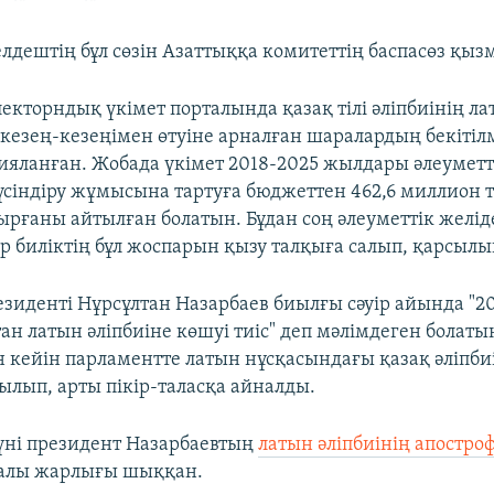
дештің бұл сөзін Азаттыққа комитеттің баспасөз қызм
лекторндық үкімет порталында қазақ тілі әліпбиінің л
кезең-кезеңімен өтуіне арналған шаралардың бекітіл
яланған. Жобада үкімет 2018-2025 жылдары әлеуметт
түсіндіру жұмысына тартуға бюджеттен 462,6 миллион т
ырғаны айтылған болатын. Бұдан соң әлеуметтік желід
 биліктің бұл жоспарын қызу талқыға салып, қарсылық
езиденті Нұрсұлтан Назарбаев биылғы сәуір айында "2
ан латын әліпбиіне көшуі тиіс" деп мәлімдеген болаты
 кейін парламентте латын нұсқасындағы қазақ әліпбиі
ылып, арты пікір-таласқа айналды.
күні президент Назарбаевтың
латын әліпбиінің апостро
ралы жарлығы шыққан.