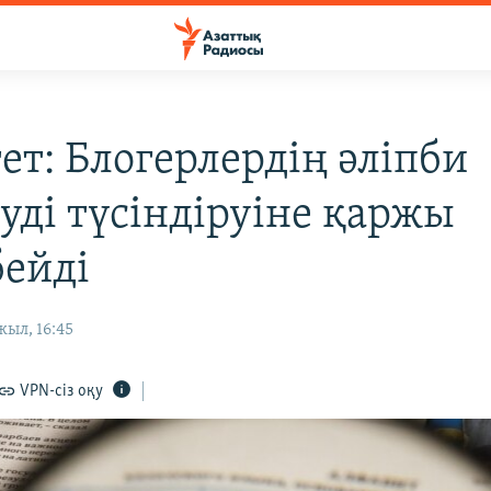
ет: Блогерлердің әліпби
туді түсіндіруіне қаржы
бейді
жыл, 16:45
VPN-сіз оқу