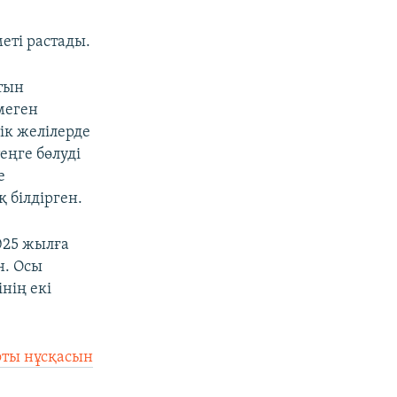
еті растады.
атын
меген
ік желілерде
еңге бөлуді
е
 білдірген.
025 жылға
н. Осы
нің екі
фты нұсқасын