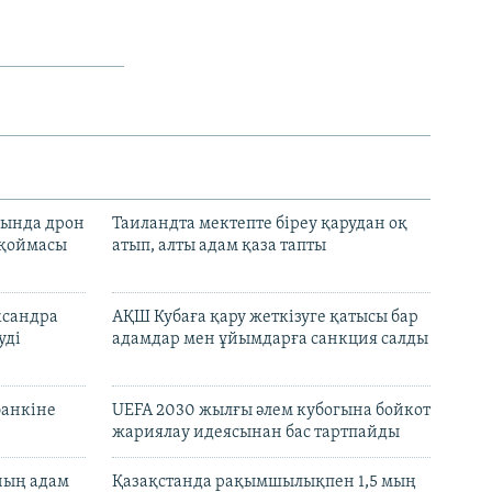
сында дрон
Таиландта мектепте біреу қарудан оқ
 қоймасы
атып, алты адам қаза тапты
ксандра
АҚШ Кубаға қару жеткізуге қатысы бар
уді
адамдар мен ұйымдарға санкция салды
банкіне
UEFA 2030 жылғы әлем кубогына бойкот
жариялау идеясынан бас тартпайды
нның адам
Қазақстанда рақымшылықпен 1,5 мың