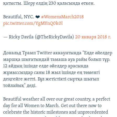
қатысты. Шеру елдің 230 қаласында өткен.
Beautiful, NYC. ❤️
#WomensMarch2018
pic.twitter.com/YgMYnQ0k0l
— Ricky Davila (@TheRickyDavila)
20 января 2018 г.
Дональд Трамп Twitter аккаунтында "Елде әйелдер
маршқа шығатындай тамаша ауа райы болып тұр.
12 айдың ішінде елде әйелдер арасында
жұмыссыздар саны 18 жыл ішінде ең төменгі
деңгейге жетті. Бұл жетістікті сыртқа шығып
тойлайық" деді.
Beautiful weather all over our great country, a perfect
day for all Women to March. Get out there now to
celebrate the historic milestones and unprecedented