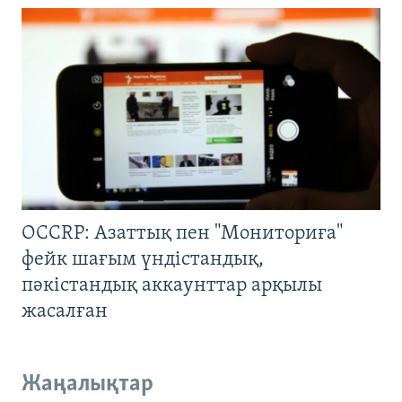
OCCRP: Азаттық пен "Мониториға"
фейк шағым үндістандық,
пәкістандық аккаунттар арқылы
жасалған
Жаңалықтар