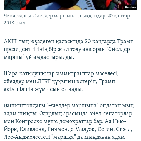
ЖАЗЫЛЫҢЫЗ
Чикагодағы "Әйелдер маршына" шыққандар. 20 қаңтар
2018 жыл.
Басқа тілдерде
АҚШ-тың жүздеген қаласында 20 қаңтарда Трамп
президенттігінің бір жыл толуына орай "Әйелдер
маршы" ұйымдастырылды.
Шара қатысушылар иммигранттар мәселесі,
әйелдер мен ЛГБТ құқығын көтеріп, Трамп
әкімшілігін жұмысын сынады.
Вашингтондағы "Әйелдер маршына" ондаған мың
адам шықты. Олардың арасында әйел-сенаторлар
мен Конгреске мүше демократтар бар. Ал Нью-
Йорк, Кливленд, Ричмонде Милуок, Остин, Сиэтл,
Лос-Анджелестегі "маршқа" да мыңдаған адам