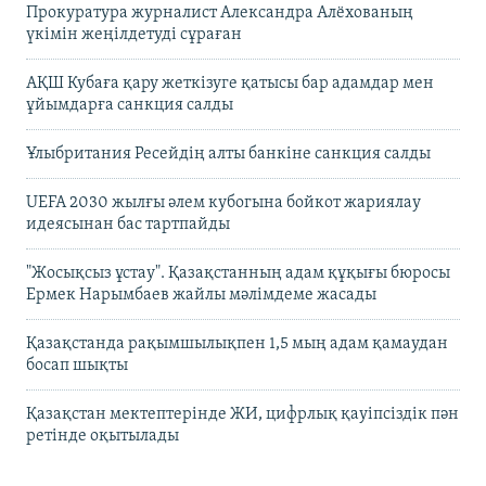
Прокуратура журналист Александра Алёхованың
үкімін жеңілдетуді сұраған
АҚШ Кубаға қару жеткізуге қатысы бар адамдар мен
ұйымдарға санкция салды
Ұлыбритания Ресейдің алты банкіне санкция салды
UEFA 2030 жылғы әлем кубогына бойкот жариялау
идеясынан бас тартпайды
"Жосықсыз ұстау". Қазақстанның адам құқығы бюросы
Ермек Нарымбаев жайлы мәлімдеме жасады
Қазақстанда рақымшылықпен 1,5 мың адам қамаудан
босап шықты
Қазақстан мектептерінде ЖИ, цифрлық қауіпсіздік пән
ретінде оқытылады