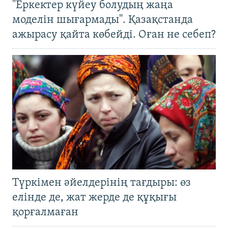
"Еркектер күйеу болудың жаңа
моделін шығармады". Қазақстанда
ажырасу қайта көбейді. Оған не себеп?
Түркімен әйелдерінің тағдыры: өз
елінде де, жат жерде де құқығы
қорғалмаған