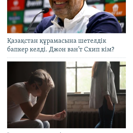
Қазақстан құрамасына шетелдік
бапкер келді. Джон ван’т Схип кім?