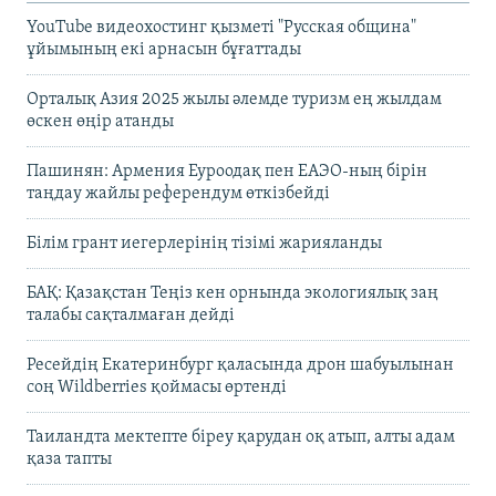
YouTube видеохостинг қызметі "Русская община"
ұйымының екі арнасын бұғаттады
Орталық Азия 2025 жылы әлемде туризм ең жылдам
өскен өңір атанды
Пашинян: Армения Еуроодақ пен ЕАЭО-ның бірін
таңдау жайлы референдум өткізбейді
Білім грант иегерлерінің тізімі жарияланды
БАҚ: Қазақстан Теңіз кен орнында экологиялық заң
талабы сақталмаған дейді
Ресейдің Екатеринбург қаласында дрон шабуылынан
соң Wildberries қоймасы өртенді
Таиландта мектепте біреу қарудан оқ атып, алты адам
қаза тапты