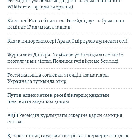
Ресейдің Тула облысында дрон шабуылынан кейін
Wildberries орталығы өртенді
Киев пен Киев облысында Ресейдің әуе шабуылынан
кемінде 17 адам қаза тапқан
Қазақ кинорежиссері Ардақ Әмірқұлов дүниеден өтті
Журналист Динара Егеубаева үстінен қылмыстық іс
қозғалғанын айтты. Полиция түсініктеме бермеді
Ресей жағында соғысқан 51 елдің азаматтары
Украинада тұтқында отыр
Путин елден кеткен ресейліктердің құқығын
шектейтін заңға қол қойды
АҚШ Ресейдің құрлықтағы әскеріне қарсы санкция
енгізді
Қазақстанның сауда министрі кәсіпкерлерге отандық