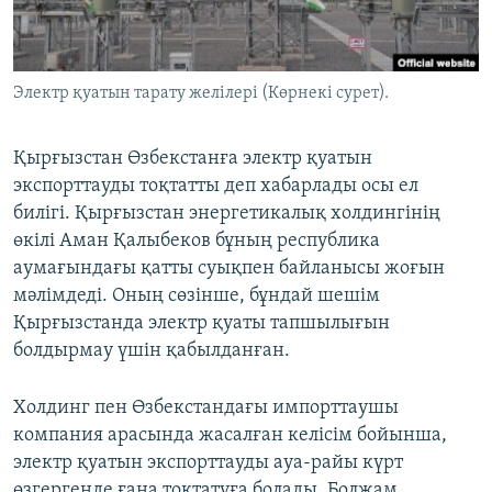
ЖАЗЫЛЫҢЫЗ
Электр қуатын тарату желілері (Көрнекі сурет).
Басқа тілдерде
Қырғызстан Өзбекстанға электр қуатын
экспорттауды тоқтатты деп хабарлады осы ел
билігі. Қырғызстан энергетикалық холдингінің
өкілі Аман Қалыбеков бұның республика
аумағындағы қатты суықпен байланысы жоғын
мәлімдеді. Оның сөзінше, бұндай шешім
Қырғызстанда электр қуаты тапшылығын
болдырмау үшін қабылданған.
Холдинг пен Өзбекстандағы импорттаушы
компания арасында жасалған келісім бойынша,
электр қуатын экспорттауды ауа-райы күрт
өзгергенде ғана тоқтатуға болады. Болжам