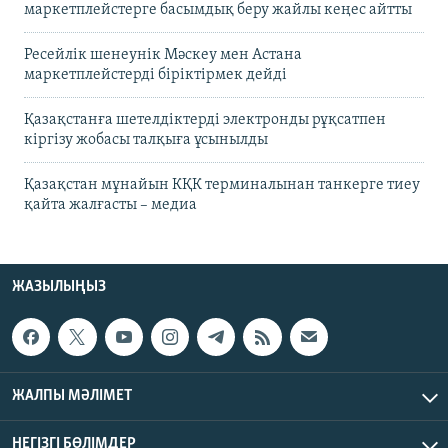
маркетплейстерге басымдық беру жайлы кеңес айтты
Ресейлік шенеунік Мәскеу мен Астана
маркетплейстерді біріктірмек дейді
Қазақстанға шетелдіктерді электронды рұқсатпен
кіргізу жобасы талқыға ұсынылды
Қазақстан мұнайын КҚК терминалынан танкерге тиеу
қайта жалғасты – медиа
ЖАЗЫЛЫҢЫЗ
ЖАЛПЫ МӘЛІМЕТ
НЕГІЗГІ БӨЛІМДЕР