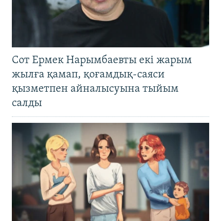
Сот Ермек Нарымбаевты екі жарым
жылға қамап, қоғамдық-саяси
қызметпен айналысуына тыйым
салды