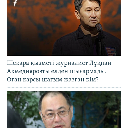
Шекара қызметі журналист Лұқпан
Ахмедияровты елден шығармады.
Оған қарсы шағым жазған кім?