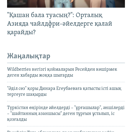
"Қашан бала туасың?": Орталық
Азияда чайлдфри-әйелдерге қалай
қарайды?
Жаңалықтар
Wildberries негізгі қоймаларын Ресейден көшірмек
деген хабарды жоққа шығарды
"Әділ сөз" қоры Динара Егеубаеваға қатысты істі ашық
тергеуге шақырды
Түркістан өңірінде әйелдерді – "ұрғашылар", әншілерді
– "шайтанның азаншысы" деген тұрғын ұсталып, іс
қозғалды