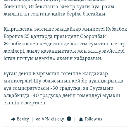
бойынша, Өзбекстанға электр қуаты ауа-райы
жылынған соң ғана қайта беріле бастайды.
Қырғызстан төтенше жағдайлар министрі Кубатбек
Боронов 25 қаңтарда президент Сооронбай
Жээнбековпен кездескенде «қатты суықтан электр
желілері, жылу қазандықтары мен жылу жүйелері
істен шығуы мүмкін» екенін хабарлаған.
Бұған дейін Қырғыстан төтенше жағдайлар
министрлігі Шу облысының кейбір аудандарында
ауа температурасы -30 градусқа, ал Суусамыр
алқабында -40 градусқа дейін төмендеуі мүмкін
екенін ескерткен.
Бөлісу
VPN-сіз оқу
Follow us