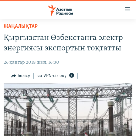
Accessibility
links
Skip
ЖАҢАЛЫҚТАР
to
ЖАҢАЛЫҚТАР
Қырғызстан Өзбекстанға электр
main
САЯСАТ
content
энергиясы экспортын тоқтатты
AZATTYQTV
Skip
to
26 қаңтар 2018 жыл, 16:30
ҚАҢТАР ОҚИҒАСЫ
main
АДАМ ҚҰҚЫҚТАРЫ
Бөлісу
VPN-сіз оқу
Navigation
Skip
ӘЛЕУМЕТ
to
ӘЛЕМ
Search
АРНАЙЫ ЖОБАЛАР
Русский