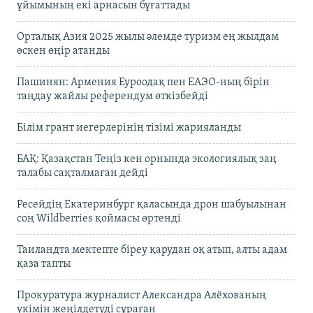
ұйымының екі арнасын бұғаттады
Орталық Азия 2025 жылы әлемде туризм ең жылдам
өскен өңір атанды
Пашинян: Армения Еуроодақ пен ЕАЭО-ның бірін
таңдау жайлы референдум өткізбейді
Білім грант иегерлерінің тізімі жарияланды
БАҚ: Қазақстан Теңіз кен орнында экологиялық заң
талабы сақталмаған дейді
Ресейдің Екатеринбург қаласында дрон шабуылынан
соң Wildberries қоймасы өртенді
Таиландта мектепте біреу қарудан оқ атып, алты адам
қаза тапты
Прокуратура журналист Александра Алёхованың
үкімін жеңілдетуді сұраған