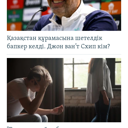
Қазақстан құрамасына шетелдік
бапкер келді. Джон ван’т Схип кім?