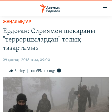
Accessibility
links
Skip
ЖАҢАЛЫҚТАР
to
ЖАҢАЛЫҚТАР
Ердоған: Сириямен шекараны
main
САЯСАТ
content
"терроршылардан" толық
AZATTYQTV
Skip
тазартамыз
to
ҚАҢТАР ОҚИҒАСЫ
main
29 қаңтар 2018 жыл, 09:00
АДАМ ҚҰҚЫҚТАРЫ
Navigation
Skip
Бөлісу
VPN-сіз оқу
ӘЛЕУМЕТ
to
ӘЛЕМ
Search
АРНАЙЫ ЖОБАЛАР
Русский