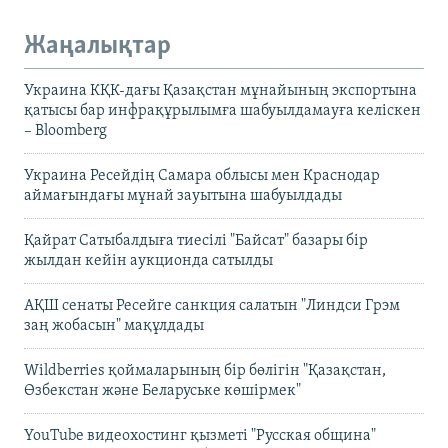
Жаңалықтар
Украина КҚК-дағы Қазақстан мұнайының экспортына
қатысы бар инфрақұрылымға шабуылдамауға келіскен
– Bloomberg
Украина Ресейдің Самара облысы мен Краснодар
аймағындағы мұнай зауытына шабуылдады
Қайрат Сатыбалдыға тиесілі "Байсат" базары бір
жылдан кейін аукционда сатылды
АҚШ сенаты Ресейге санкция салатын "Линдси Грэм
заң жобасын" мақұлдады
Wildberries қоймаларының бір бөлігін "Қазақстан,
Өзбекстан және Беларуське көшірмек"
YouTube видеохостинг қызметі "Русская община"