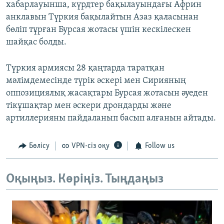
хабарлауынша, күрдтер бақылауындағы Африн
анклавын Түркия бақылайтын Азаз қаласынан
бөліп тұрған Бурсая жотасы үшін кескілескен
шайқас болды.
Түркия армиясы 28 қаңтарда таратқан
мәлімдемесінде түрік әскері мен Сирияның
оппозициялық жасақтары Бурсая жотасын әуеден
тікұшақтар мен әскери дрондарды және
артиллерияны пайдаланып басып алғанын айтады.
Бөлісу
VPN-сіз оқу
Follow us
Оқыңыз. Көріңіз. Тыңдаңыз