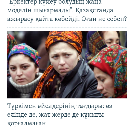
"Еркектер күйеу болудың жаңа
моделін шығармады". Қазақстанда
ажырасу қайта көбейді. Оған не себеп?
Түркімен әйелдерінің тағдыры: өз
елінде де, жат жерде де құқығы
қорғалмаған