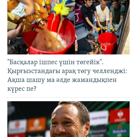
"Басқалар ішпес үшін төгейік".
Қырғызстандағы арақ төгу челленджі:
Ақша шашу ма әлде жамандықпен
күрес пе?