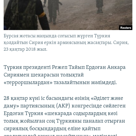
ЖАЗЫЛЫҢЫЗ
Басқа тілдерде
Бурсая жотасы маңында соғысып жүрген Түркия
қолдайтын Сирия еркін армиясының жасақтары. Сирия,
23 қаңтар 2018 жыл.
Түркия президенті Режеп Тайып Ердоған Анкара
Сириямен шекарасын толықтай
«терроршылардан» тазалайтынын мәлімдеді.
28 қаңтар күні іс басындағы өзінің «Әділет және
даму» партиясының (AKP) конгресінде сөйлеген
Ердоған Түркия «шекарада содырлардың көзі
толық жойылған соң Түркияны паналап отырған
сириялық босқындардың еліне қайтып