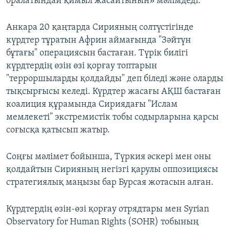
оралатындай қимыл жасайтынын» мәлімдеді.
Анкара 20 қаңтарда Сирияның солтүстігінде
күрдтер тұратын Африн аймағында "Зәйтүн
бұтағы" операциясын бастаған. Түрік билігі
күрдтердің өзін өзі қорғау топтарын
"терроршыларды қолдайды" деп біледі және оларды
тықсырғысы келеді. Күрдтер жасағы АҚШ бастаған
коалиция құрамында Сириядағы "Ислам
мемлекеті" экстремистік тобы содырларына қарсы
соғысқа қатысып жатыр.
Соңғы мәлімет бойынша, Түркия әскері мен оны
қолдайтын Сирияның негізгі қарулы оппозициясы
стратегиялық маңызы бар Бурсая жотасын алған.
Күрдтердің өзін-өзі қорғау отрядтары мен Syrian
Observatory for Human Rights (SOHR) тобының