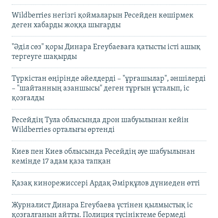
Wildberries негізгі қоймаларын Ресейден көшірмек
деген хабарды жоққа шығарды
"Әділ сөз" қоры Динара Егеубаеваға қатысты істі ашық
тергеуге шақырды
Түркістан өңірінде әйелдерді – "ұрғашылар", әншілерді
– "шайтанның азаншысы" деген тұрғын ұсталып, іс
қозғалды
Ресейдің Тула облысында дрон шабуылынан кейін
Wildberries орталығы өртенді
Киев пен Киев облысында Ресейдің әуе шабуылынан
кемінде 17 адам қаза тапқан
Қазақ кинорежиссері Ардақ Әмірқұлов дүниеден өтті
Журналист Динара Егеубаева үстінен қылмыстық іс
қозғалғанын айтты. Полиция түсініктеме бермеді