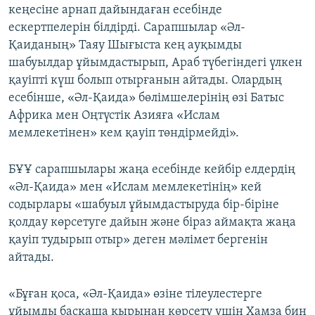
кеңесіне арнап дайындаған есебінде
ескертпелерін білдірді. Сарапшылар «Әл-
Қаиданың» Таяу Шығыста кең ауқымды
шабуылдар ұйымдастырып, Араб түбегіндегі үлкен
қауіпті күш болып отырғанын айтады. Олардың
есебінше, «Әл-Қаида» бөлімшелерінің өзі Батыс
Африка мен Оңтүстік Азияға «Ислам
мемлекетінен» кем қауіп төндірмейді».
БҰҰ сарапшылары жаңа есебінде кейбір елдердің
«Әл-Қаида» мен «Ислам мемлекетінің» кей
содырлары «шабуыл ұйымдастыруда бір-біріне
қолдау көрсетуге дайын және біраз аймақта жаңа
қауіп тудырып отыр» деген мәлімет бергенін
айтады.
«Бұған қоса, «Әл-Қаида» өзіне тілеулестерге
ұйымды басқаша қырынан көрсету үшін Хамза бин