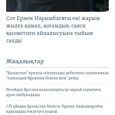
Сот Ермек Нарымбаевты екі жарым
жылға қамап, қоғамдық-саяси
қызметпен айналысуына тыйым
салды
Жаңалықтар
"Қазақстан" арнасы сайлауалды дебаттағы сауалнамада
"ешқандай бұрмалау болған жоқ" дейді
Ресейдің Ярослав қаласындағы ірі мұнай зауытына
дрон шабуылдады
CPJ ұйымы Қазақстан билігін Лұқпан Ахмедияровты
қудалауды тоқтатуға үндеді