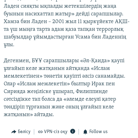
Ладен сияқты ықпалды жетекшілердің жаңа
буынын насихаттап жатыр» дейді сарапшылар.
Хамза бин Ладен – 2001 жыл 11 қыркүйекте АҚШ-
та үш мыңға тарта адам қаза тапқан террорлық
шабуылдар ұйымдастырған Усама бин Ладеннің
ұлы.
Дегенмен, БҰҰ сарапшылары «Әл-Қаида» қаупі
ұлғайып келе жатқанын айтқанда «Ислам
мемлекетінен» төнетін қауіпті әлсіз санамайды.
Олар «Ислам мемлекетін» былтыр Ирак пен
Сирияда жеңіліске ұшырап, Филиппинде
сәтсіздікке тап болса да «әлемде елеулі қатер
төндіріп тұрғанын және оның ұлғайып келе
жатқанын» айтады.
Бөлісу
VPN-сіз оқу
Follow us