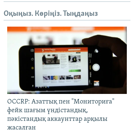
Оқыңыз. Көріңіз. Тыңдаңыз
OCCRP: Азаттық пен "Мониториға"
фейк шағым үндістандық,
пәкістандық аккаунттар арқылы
жасалған