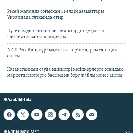
Ресей жағында соғысқан 51 елдің азаматтары
Украинада тұтқында отыр
Путин елден кеткен ресейліктердің құқығын
шектейтін заңға қол қойды
АҚШ Ресейдің құрлықтағы әскеріне қарсы санкция
енгізді
Қазақстанның сауда министрі кәсіпкерлерге отандық
маркетплейстерге басымдық беру жайлы кеңес айтты
ЖАЗЫЛЫҢЫЗ
ЖАЛПЫ МӘЛІМЕТ