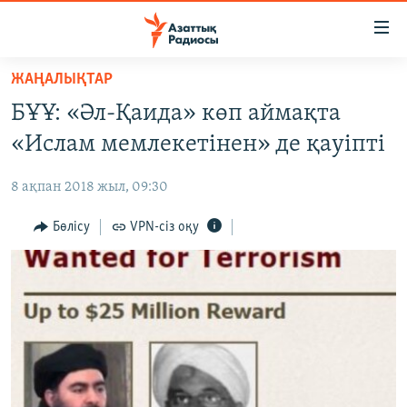
Accessibility
links
Skip
ЖАҢАЛЫҚТАР
to
ЖАҢАЛЫҚТАР
БҰҰ: «Әл-Қаида» көп аймақта
main
САЯСАТ
content
«Ислам мемлекетінен» де қауіпті
AZATTYQTV
Skip
to
8 ақпан 2018 жыл, 09:30
ҚАҢТАР ОҚИҒАСЫ
main
АДАМ ҚҰҚЫҚТАРЫ
Бөлісу
VPN-сіз оқу
Navigation
Skip
ӘЛЕУМЕТ
to
ӘЛЕМ
Search
АРНАЙЫ ЖОБАЛАР
Русский