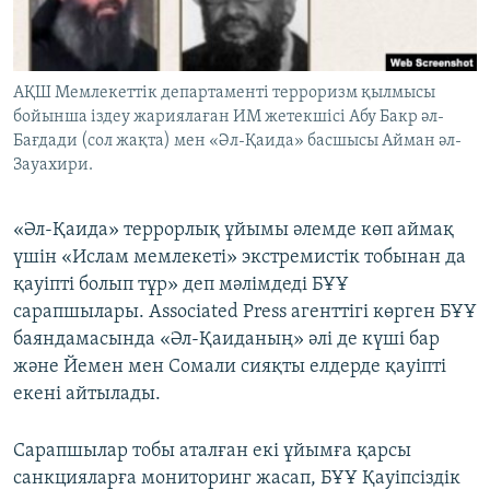
ЖАЗЫЛЫҢЫЗ
АҚШ Мемлекеттік департаменті терроризм қылмысы
бойынша іздеу жариялаған ИМ жетекшісі Абу Бакр әл-
Басқа тілдерде
Бағдади (сол жақта) мен «Әл-Қаида» басшысы Айман әл-
Зауахири.
«Әл-Қаида» террорлық ұйымы әлемде көп аймақ
үшін «Ислам мемлекеті» экстремистік тобынан да
қауіпті болып тұр» деп мәлімдеді БҰҰ
сарапшылары. Associated Press агенттігі көрген БҰҰ
баяндамасында «Әл-Қаиданың» әлі де күші бар
және Йемен мен Сомали сияқты елдерде қауіпті
екені айтылады.
Сарапшылар тобы аталған екі ұйымға қарсы
санкцияларға мониторинг жасап, БҰҰ Қауіпсіздік