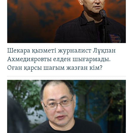
Шекара қызметі журналист Лұқпан
Ахмедияровты елден шығармады.
Оған қарсы шағым жазған кім?