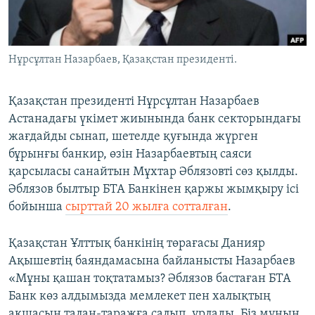
ЖАЗЫЛЫҢЫЗ
Нұрсұлтан Назарбаев, Қазақстан президенті.
Басқа тілдерде
Қазақстан президенті Нұрсұлтан Назарбаев
Астанадағы үкімет жиынында банк секторындағы
жағдайды сынап, шетелде қуғында жүрген
бұрынғы банкир, өзін Назарбаевтың саяси
қарсыласы санайтын Мұхтар Әблязовті сөз қылды.
Әблязов былтыр БТА Банкінен қаржы жымқыру ісі
бойынша
сырттай 20 жылға сотталған
.
Қазақстан Ұлттық банкінің төрағасы Данияр
Ақышевтің баяндамасына байланысты Назарбаев
«Мұны қашан тоқтатамыз? Әблязов бастаған БТА
Банк көз алдымызда мемлекет пен халықтың
ақшасын талан-таражға салып, ұрлады. Біз мұның