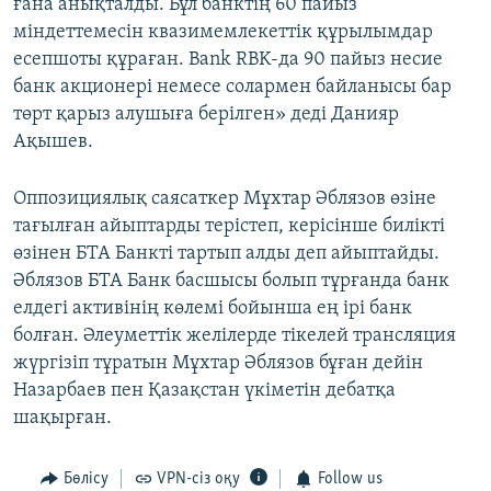
ғана анықталды. Бұл банктің 60 пайыз
міндеттемесін квазимемлекеттік құрылымдар
есепшоты құраған. Bank RBK-да 90 пайыз несие
банк акционері немесе солармен байланысы бар
төрт қарыз алушыға берілген» деді Данияр
Ақышев.
Оппозициялық саясаткер Мұхтар Әблязов өзіне
тағылған айыптарды терістеп, керісінше билікті
өзінен БТА Банкті тартып алды деп айыптайды.
Әблязов БТА Банк басшысы болып тұрғанда банк
елдегі активінің көлемі бойынша ең ірі банк
болған. Әлеуметтік желілерде тікелей трансляция
жүргізіп тұратын Мұхтар Әблязов бұған дейін
Назарбаев пен Қазақстан үкіметін дебатқа
шақырған.
Бөлісу
VPN-сіз оқу
Follow us