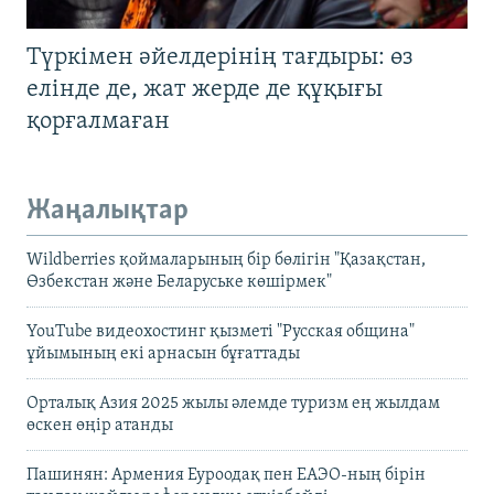
Түркімен әйелдерінің тағдыры: өз
елінде де, жат жерде де құқығы
қорғалмаған
Жаңалықтар
Wildberries қоймаларының бір бөлігін "Қазақстан,
Өзбекстан және Беларуське көшірмек"
YouTube видеохостинг қызметі "Русская община"
ұйымының екі арнасын бұғаттады
Орталық Азия 2025 жылы әлемде туризм ең жылдам
өскен өңір атанды
Пашинян: Армения Еуроодақ пен ЕАЭО-ның бірін