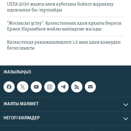
UEFA 2030 жылғы әлем кубогына бойкот жариялау
идеясынан бас тартпайды
"Жосықсыз ұстау". Қазақстанның адам құқығы бюросы
Ермек Нарымбаев жайлы мәлімдеме жасады
Қазақстанда рақымшылықпен 1,5 мың адам қамаудан
босап шықты
ЖАЗЫЛЫҢЫЗ
ЖАЛПЫ МӘЛІМЕТ
НЕГІЗГІ БӨЛІМДЕР