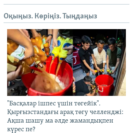
Оқыңыз. Көріңіз. Тыңдаңыз
"Басқалар ішпес үшін төгейік".
Қырғызстандағы арақ төгу челленджі:
Ақша шашу ма әлде жамандықпен
күрес пе?