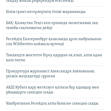
таңдау жайлы референдум өткізбейді
Білім грант иегерлерінің тізімі жарияланды
БАҚ: Қазақстан Теңіз кен орнында экологиялық заң
талабы сақталмаған дейді
Ресейдің Екатеринбург қаласында дрон шабуылынан
соң Wildberries қоймасы өртенді
Таиландта мектепте біреу қарудан оқ атып, алты адам
қаза тапты
Прокуратура журналист Александра Алёхованың
үкімін жеңілдетуді сұраған
АҚШ Кубаға қару жеткізуге қатысы бар адамдар мен
ұйымдарға санкция салды
Ұлыбритания Ресейдің алты банкіне санкция салды