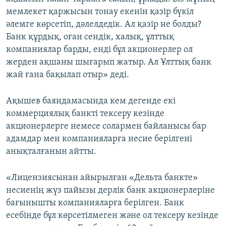
мемлекет қаржысын тонау екенін қазір бүкіл
әлемге көрсетіп, дәлелдедік. Ал қазір не болды?
Банк құрдық, оған сендік, халық, ұлттық
компаниялар барды, енді бұл акционерлер ол
жерден ақшаны шығарып жатыр. Ал Ұлттық банк
жай ғана бақылап отыр» деді.
Ақышев баяндамасында кем дегенде екі
коммерциялық банкті тексеру кезінде
акционерлерге немесе солармен байланысы бар
адамдар мен компанияларға несие берілгені
анықталғанын айтты.
«Лицензиясынан айырылған «Дельта банкте»
несиенің жүз пайызы дерлік банк акционерлеріне
бағынышты компанияларға берілген. Банк
есебінде бұл көрсетілмеген және ол тексеру кезінде