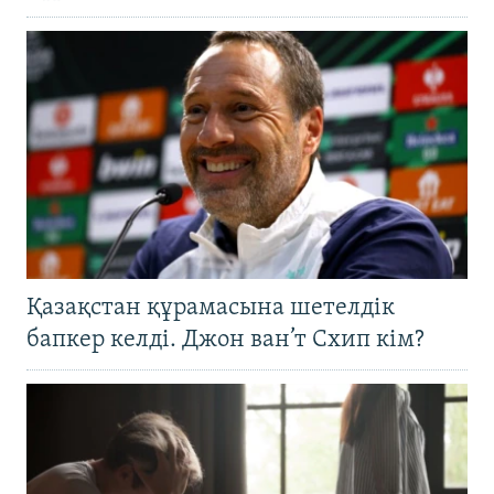
Қазақстан құрамасына шетелдік
бапкер келді. Джон ван’т Схип кім?