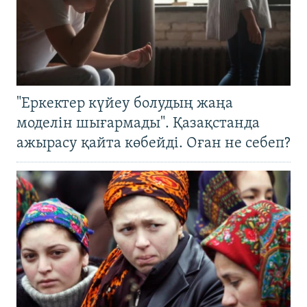
"Еркектер күйеу болудың жаңа
моделін шығармады". Қазақстанда
ажырасу қайта көбейді. Оған не себеп?