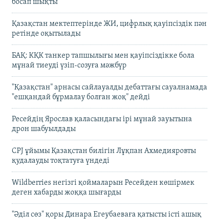
босап шықты
Қазақстан мектептерінде ЖИ, цифрлық қауіпсіздік пән
ретінде оқытылады
БАҚ: КҚК танкер тапшылығы мен қауіпсіздікке бола
мұнай тиеуді үзіп-созуға мәжбүр
"Қазақстан" арнасы сайлауалды дебаттағы сауалнамада
"ешқандай бұрмалау болған жоқ" дейді
Ресейдің Ярослав қаласындағы ірі мұнай зауытына
дрон шабуылдады
CPJ ұйымы Қазақстан билігін Лұқпан Ахмедияровты
қудалауды тоқтатуға үндеді
Wildberries негізгі қоймаларын Ресейден көшірмек
деген хабарды жоққа шығарды
"Әділ сөз" қоры Динара Егеубаеваға қатысты істі ашық