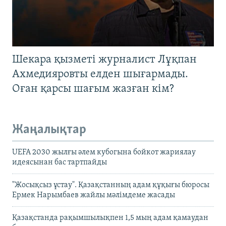
Шекара қызметі журналист Лұқпан
Ахмедияровты елден шығармады.
Оған қарсы шағым жазған кім?
Жаңалықтар
UEFA 2030 жылғы әлем кубогына бойкот жариялау
идеясынан бас тартпайды
"Жосықсыз ұстау". Қазақстанның адам құқығы бюросы
Ермек Нарымбаев жайлы мәлімдеме жасады
Қазақстанда рақымшылықпен 1,5 мың адам қамаудан