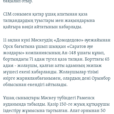
бақылап отыр.
СІМ сонымен қатар ұшақ апатынан қаза
тапқандардың туыстары мен жақындарына
қайғыра көңіл айтатынын хабарлады.
11 ақпан күні Мәскеудің «Домодедово» әуежайынан
Орск бағытына ұшып шыққан «Саратов әуе
жолдары» компаниясының Ан-148 ұшағы құлап,
бортындағы 71 адам түгел қаза тапқан. Борттағы 65
адам - жолаушы, қалған алты адамның экипаж
мүшесі екені хабарланды. Жолаушылар тізімі
әзірге жарияланбағанымен, олардың дені Орынбор
облысынан екендігі айтылады.
Ұшақ сынықтары Мәскеу түбіндегі Раменск
ауданында табылды. Қазір 150-ге жуық құтқарушы
іздестіру жұмысына тартылған. Апат орнынан 50