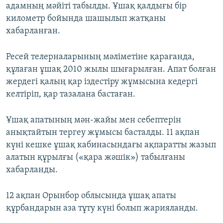
адамның мәйіті табылды. Ұшақ қалдығы бір
километр бойында шашылып жатқаны
хабарланған.
Ресей телерналарының мәліметіне қарағанда,
құлаған ұшақ 2010 жылы шығарылған. Апат болған
жердегі қалың қар іздестіру жұмысына кедергі
келтіріп, қар тазалана бастаған.
Ұшақ апатының мән-жайы мен себептерін
анықтайтын тергеу жұмысы басталды. 11 ақпан
күні кешке ұшақ кабинасындағы ақпаратты жазып
алатын құрылғы («қара жәшік») табылғаны
хабарланды.
12 ақпан Орынбор облысында ұшақ апаты
құрбандарын аза тұту күні болып жарияланды.