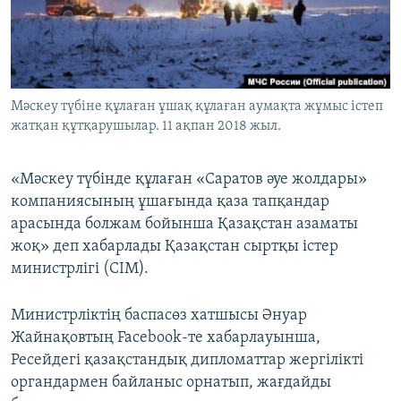
ЖАЗЫЛЫҢЫЗ
Басқа тілдерде
Мәскеу түбіне құлаған ұшақ құлаған аумақта жұмыс істеп
жатқан құтқарушылар. 11 ақпан 2018 жыл.
«Мәскеу түбінде құлаған «Саратов әуе жолдары»
компаниясының ұшағында қаза тапқандар
арасында болжам бойынша Қазақстан азаматы
жоқ» деп хабарлады Қазақстан сыртқы істер
министрлігі (СІМ).
Министрліктің баспасөз хатшысы Әнуар
Жайнақовтың Facebook-те хабарлауынша,
Ресейдегі қазақстандық дипломаттар жергілікті
органдармен байланыс орнатып, жағдайды