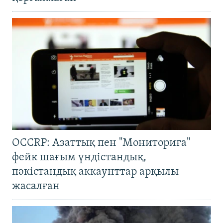
OCCRP: Азаттық пен "Мониториға"
фейк шағым үндістандық,
пәкістандық аккаунттар арқылы
жасалған