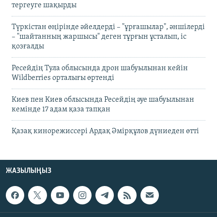
тергеуге шақырды
Түркістан өңірінде әйелдерді – "ұрғашылар", әншілерді
– "шайтанның жаршысы" деген тұрғын ұсталып, іс
қозғалды
Ресейдің Тула облысында дрон шабуылынан кейін
Wildberries орталығы өртенді
Киев пен Киев облысында Ресейдің әуе шабуылынан
кемінде 17 адам қаза тапқан
Қазақ кинорежиссері Ардақ Әмірқұлов дүниеден өтті
ЖАЗЫЛЫҢЫЗ