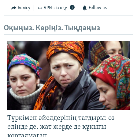
Бөлісу
VPN-сіз оқу
Follow us
Оқыңыз. Көріңіз. Тыңдаңыз
Түркімен әйелдерінің тағдыры: өз
елінде де, жат жерде де құқығы
қорғалмаған