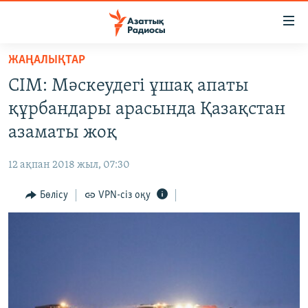
Accessibility
links
Skip
ЖАҢАЛЫҚТАР
to
ЖАҢАЛЫҚТАР
СІМ: Мәскеудегі ұшақ апаты
main
САЯСАТ
content
құрбандары арасында Қазақстан
AZATTYQTV
Skip
азаматы жоқ
to
ҚАҢТАР ОҚИҒАСЫ
main
12 ақпан 2018 жыл, 07:30
АДАМ ҚҰҚЫҚТАРЫ
Navigation
Skip
Бөлісу
VPN-сіз оқу
ӘЛЕУМЕТ
to
ӘЛЕМ
Search
АРНАЙЫ ЖОБАЛАР
Русский