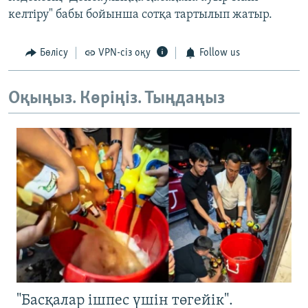
келтіру" бабы бойынша сотқа тартылып жатыр.
Бөлісу
VPN-сіз оқу
Follow us
Оқыңыз. Көріңіз. Тыңдаңыз
"Басқалар ішпес үшін төгейік".