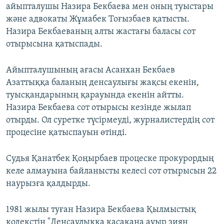
айыпталушы Назира Бекбаева мен оның туыстары
және адвокаты Жұмабек Тоғызбаев қатысты.
Назира Бекбаеваның алты жастағы баласы сот
отырысына қатыспады.
Айыпталушының ағасы Асанхан Бекбаев
Азаттыққа баланың денсаулығы жақсы екенін,
туысқандарының қарауында екенін айтты.
Назира Бекбаева сот отырысы кезінде жылап
отырды. Ол суретке түсірмеуді, журналистердің сот
процесіне қатыспауын өтінді.
Судья Қанатбек Қоңырбаев процеске прокурордың
келе алмауына байланысты келесі сот отырысын 22
наурызға қалдырды.
1981 жылы туған Назира Бекбаева Қылмыстық
кодекстің "Денсаулыққа қасақана ауыр зиян