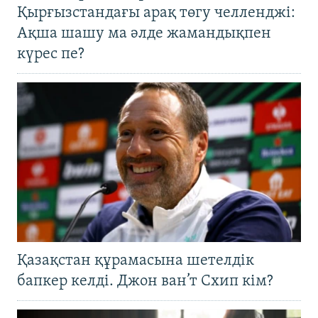
Қырғызстандағы арақ төгу челленджі:
Ақша шашу ма әлде жамандықпен
күрес пе?
Қазақстан құрамасына шетелдік
бапкер келді. Джон ван’т Схип кім?