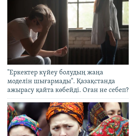
"Еркектер күйеу болудың жаңа
моделін шығармады". Қазақстанда
ажырасу қайта көбейді. Оған не себеп?