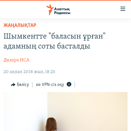
Accessibility
links
Skip
ЖАҢАЛЫҚТАР
to
ЖАҢАЛЫҚТАР
Шымкентте "баласын ұрған"
main
САЯСАТ
content
адамның соты басталды
AZATTYQTV
Skip
to
Дилара ИСА
ҚАҢТАР ОҚИҒАСЫ
main
20 ақпан 2018 жыл, 18:25
АДАМ ҚҰҚЫҚТАРЫ
Navigation
Skip
ӘЛЕУМЕТ
Бөлісу
VPN-сіз оқу
to
ӘЛЕМ
Search
АРНАЙЫ ЖОБАЛАР
Русский