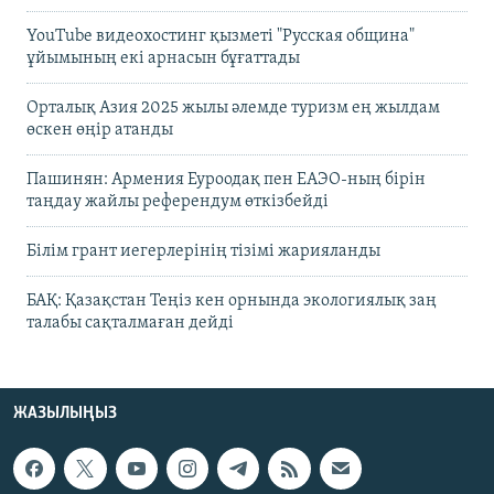
YouTube видеохостинг қызметі "Русская община"
ұйымының екі арнасын бұғаттады
Орталық Азия 2025 жылы әлемде туризм ең жылдам
өскен өңір атанды
Пашинян: Армения Еуроодақ пен ЕАЭО-ның бірін
таңдау жайлы референдум өткізбейді
Білім грант иегерлерінің тізімі жарияланды
БАҚ: Қазақстан Теңіз кен орнында экологиялық заң
талабы сақталмаған дейді
ЖАЗЫЛЫҢЫЗ