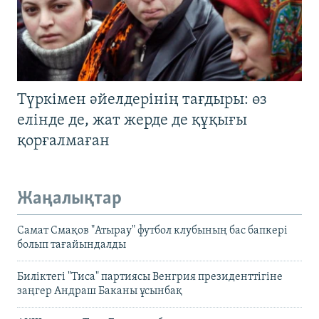
Түркімен әйелдерінің тағдыры: өз
елінде де, жат жерде де құқығы
қорғалмаған
Жаңалықтар
Самат Смақов "Атырау" футбол клубының бас бапкері
болып тағайындалды
Биліктегі "Тиса" партиясы Венгрия президенттігіне
заңгер Андраш Баканы ұсынбақ