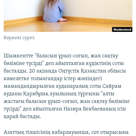
ЖАЗЫЛЫҢЫЗ
Басқа тілдерде
Көрнекі сурет.
Шымкентте "баласын ұрып-соғып, жан сақтау
бөліміне түсірді" деп айыпталған күдіктінің соты
басталды. 20 ақпанда Оңтүстік Қазақстан облысы
кәмелетке толмағандар істер жөніндегі
мамандандырылған ауданаралық соты Сайрам
ауданы Қарабұлақ ауылының тұрғыны "алты
жастағы баласын ұрып-соғып, жан сақтау бөліміне
түсірді" деп айыпталған Назира Бекбаеваның ісін
қарай бастады.
Азаттық тілшісінің хабарлауынша, сот отырысына