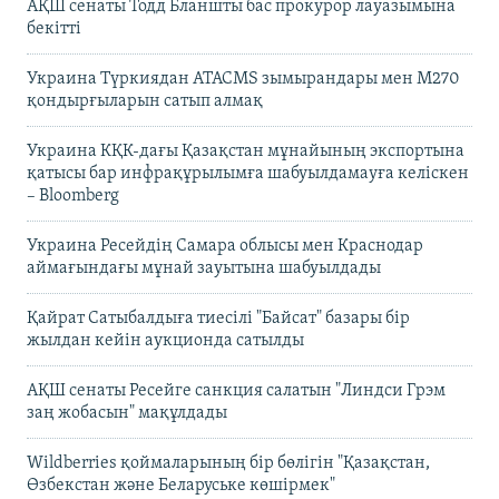
АҚШ сенаты Тодд Бланшты бас прокурор лауазымына
бекітті
Украина Түркиядан ATACMS зымырандары мен M270
қондырғыларын сатып алмақ
Украина КҚК-дағы Қазақстан мұнайының экспортына
қатысы бар инфрақұрылымға шабуылдамауға келіскен
– Bloomberg
Украина Ресейдің Самара облысы мен Краснодар
аймағындағы мұнай зауытына шабуылдады
Қайрат Сатыбалдыға тиесілі "Байсат" базары бір
жылдан кейін аукционда сатылды
АҚШ сенаты Ресейге санкция салатын "Линдси Грэм
заң жобасын" мақұлдады
Wildberries қоймаларының бір бөлігін "Қазақстан,
Өзбекстан және Беларуське көшірмек"