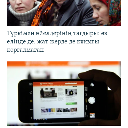
Түркімен әйелдерінің тағдыры: өз
елінде де, жат жерде де құқығы
қорғалмаған