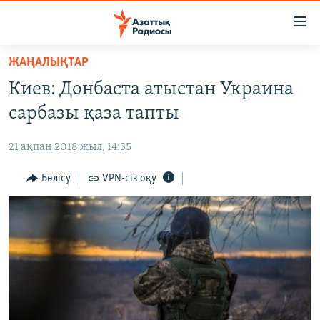
Accessibility
links
Skip
ЖАҢАЛЫҚТАР
to
ЖАҢАЛЫҚТАР
Киев: Донбаста атыстан Украина
main
САЯСАТ
content
сарбазы қаза тапты
AZATTYQTV
Skip
to
21 ақпан 2018 жыл, 14:35
ҚАҢТАР ОҚИҒАСЫ
main
АДАМ ҚҰҚЫҚТАРЫ
Бөлісу
VPN-сіз оқу
Navigation
Skip
ӘЛЕУМЕТ
to
ӘЛЕМ
Search
АРНАЙЫ ЖОБАЛАР
Русский