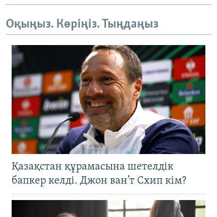
Оқыңыз. Көріңіз. Тыңдаңыз
Қазақстан құрамасына шетелдік
бапкер келді. Джон ван’т Схип кім?