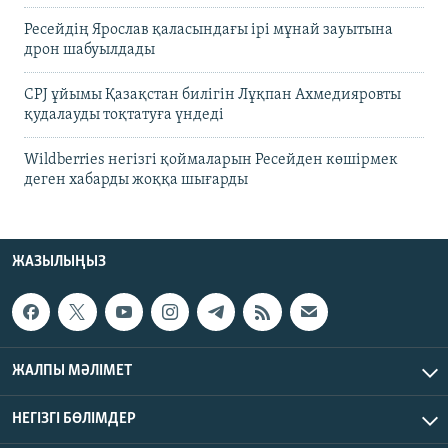
Ресейдің Ярослав қаласындағы ірі мұнай зауытына
дрон шабуылдады
CPJ ұйымы Қазақстан билігін Лұқпан Ахмедияровты
қудалауды тоқтатуға үндеді
Wildberries негізгі қоймаларын Ресейден көшірмек
деген хабарды жоққа шығарды
ЖАЗЫЛЫҢЫЗ
ЖАЛПЫ МӘЛІМЕТ
НЕГІЗГІ БӨЛІМДЕР