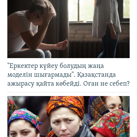
"Еркектер күйеу болудың жаңа
моделін шығармады". Қазақстанда
ажырасу қайта көбейді. Оған не себеп?