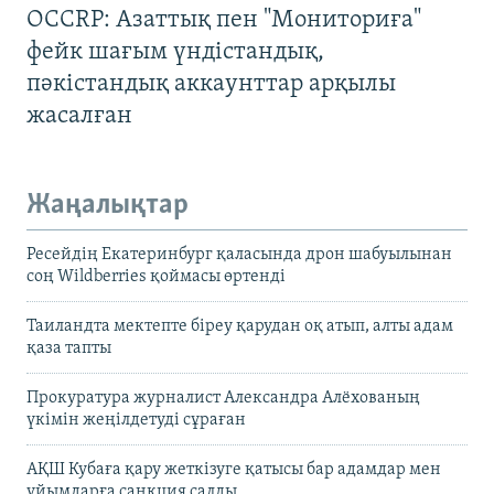
OCCRP: Азаттық пен "Мониториға"
фейк шағым үндістандық,
пәкістандық аккаунттар арқылы
жасалған
Жаңалықтар
Ресейдің Екатеринбург қаласында дрон шабуылынан
соң Wildberries қоймасы өртенді
Таиландта мектепте біреу қарудан оқ атып, алты адам
қаза тапты
Прокуратура журналист Александра Алёхованың
үкімін жеңілдетуді сұраған
АҚШ Кубаға қару жеткізуге қатысы бар адамдар мен
ұйымдарға санкция салды