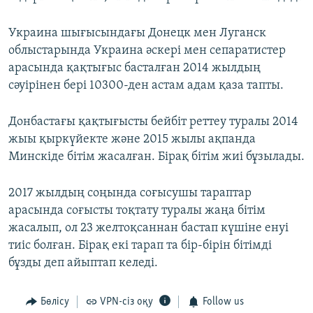
Украина шығысындағы Донецк мен Луганск
облыстарында Украина әскері мен сепаратистер
арасында қақтығыс басталған 2014 жылдың
сәуірінен бері 10300-ден астам адам қаза тапты.
Донбастағы қақтығысты бейбіт реттеу туралы 2014
жыы қыркүйекте және 2015 жылы ақпанда
Минскіде бітім жасалған. Бірақ бітім жиі бұзылады.
2017 жылдың соңында соғысушы тараптар
арасында соғысты тоқтату туралы жаңа бітім
жасалып, ол 23 желтоқсаннан бастап күшіне енуі
тиіс болған. Бірақ екі тарап та бір-бірін бітімді
бұзды деп айыптап келеді.
Бөлісу
VPN-сіз оқу
Follow us