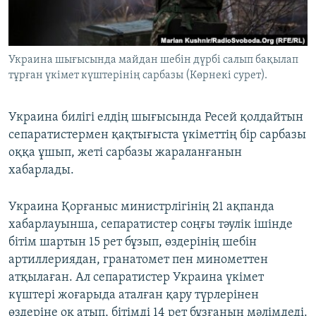
ЖАЗЫЛЫҢЫЗ
Украина шығысында майдан шебін дүрбі салып бақылап
тұрған үкімет күштерінің сарбазы (Көрнекі сурет).
Басқа тілдерде
Украина билігі елдің шығысында Ресей қолдайтын
сепаратистермен қақтығыста үкіметтің бір сарбазы
оққа ұшып, жеті сарбазы жараланғанын
хабарлады.
Украина Қорғаныс министрлігінің 21 ақпанда
хабарлауынша, сепаратистер соңғы тәулік ішінде
бітім шартын 15 рет бұзып, өздерінің шебін
артиллериядан, гранатомет пен минометтен
атқылаған. Ал сепаратистер Украина үкімет
күштері жоғарыда аталған қару түрлерінен
өздеріне оқ атып, бітімді 14 рет бұзғанын мәлімдеді.