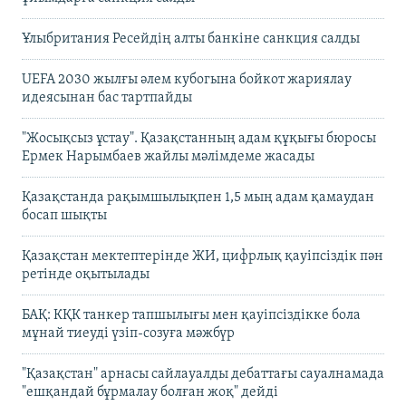
Ұлыбритания Ресейдің алты банкіне санкция салды
UEFA 2030 жылғы әлем кубогына бойкот жариялау
идеясынан бас тартпайды
"Жосықсыз ұстау". Қазақстанның адам құқығы бюросы
Ермек Нарымбаев жайлы мәлімдеме жасады
Қазақстанда рақымшылықпен 1,5 мың адам қамаудан
босап шықты
Қазақстан мектептерінде ЖИ, цифрлық қауіпсіздік пән
ретінде оқытылады
БАҚ: КҚК танкер тапшылығы мен қауіпсіздікке бола
мұнай тиеуді үзіп-созуға мәжбүр
"Қазақстан" арнасы сайлауалды дебаттағы сауалнамада
"ешқандай бұрмалау болған жоқ" дейді