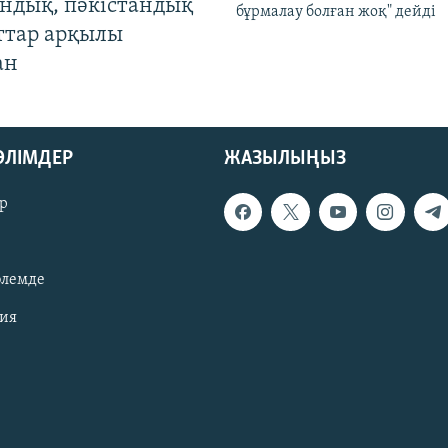
андық, пәкістандық
бұрмалау болған жоқ" дейді
ттар арқылы
ан
БӨЛІМДЕР
ЖАЗЫЛЫҢЫЗ
р
әлемде
зия