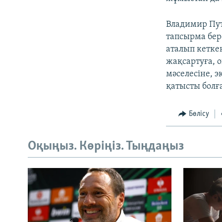
Владимир Пут
тапсырма бер
аталып кетке
жақсартуға, 
мәселесіне, 
қатысты болғ
Бөлісу
Оқыңыз. Көріңіз. Тыңдаңыз