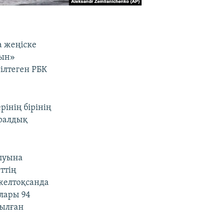
а жеңіске
тын»
ілтеген РБК
рінің бірінің
ералдық
луына
ттің
желтоқсанда
лары 94
рылған