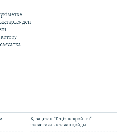
 үкіметке
лықтары» деп
сын
 көтеру
саясатқа
мі
Қазақстан "Теңізшевройлға"
экологиялық талап қойды