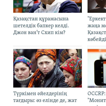
Қазақстан құрамасына
"Еркек
шетелдік бапкер келді.
жаңа м
Джон ван’т Схип кім?
Қазақс
көбейді
Түркімен әйелдерінің
OCCRP:
тағдыры: өз елінде де, жат
"Монит