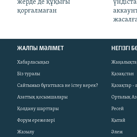
жерде де құқығы
үндіст
қорғалмаған
аккаун
жасалғ
ЖАЛПЫ МӘЛІМЕТ
НЕГІЗГІ 
Хабарласыңыз
Жаңалықта
Біз туралы
Қазақстан
Русский
Сайтымыз бұғатталса не істеу керек?
Қазақтар - 
Азаттық қосымшалары
Орталық А
ЖАЗЫЛЫҢЫЗ
Қолдану шарттары
Ресей
Форум ережелері
Қытай
Жазылу
Әлем