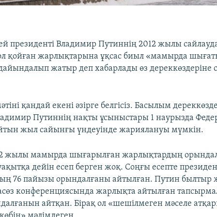
ей президенті Владимир Путиннің 2012 жылы сайлауд
ол қойған жарлықтарына ұқсас биыл «мамырда шыға
айындалып жатыр деп хабарлады өз дереккөздеріне с
іні қандай екені әзірге белгісіз. Басылым дереккөзде
адимир Путиннің нақты ұсыныстары 1 наурызда Фед
йтын жыл сайынғы үндеуінде жариялануы мүмкін.
012 жылы мамырда шығарылған жарлықтардың орында
уақытқа дейін есеп берген жоқ. Соңғы есепте президен
ың 76 пайызы орындалғаны айтылған. Путин былтыр 
пасөз конференциясында жарлықта айтылған тапсырма
далғанын айтқан. Бірақ ол «шешілмеген мәселе атқа
көбін» мәлімдеген.