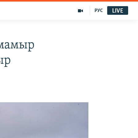
LIVE
РУС
«мамыр
ыр