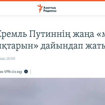
Кремль Путиннің жаңа 
қтарын» дайындап жат
ыл, 13:00
VPN-сіз оқу