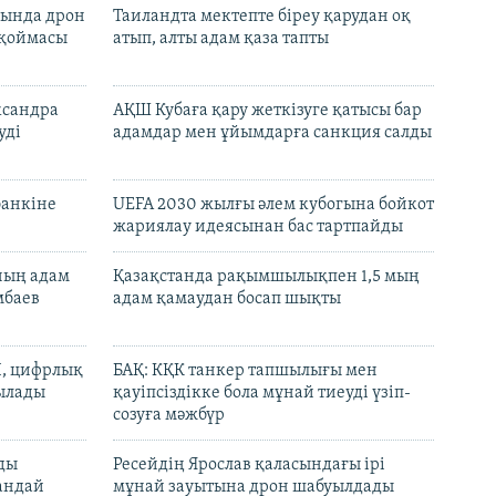
сында дрон
Таиландта мектепте біреу қарудан оқ
 қоймасы
атып, алты адам қаза тапты
ксандра
АҚШ Кубаға қару жеткізуге қатысы бар
уді
адамдар мен ұйымдарға санкция салды
банкіне
UEFA 2030 жылғы әлем кубогына бойкот
жариялау идеясынан бас тартпайды
нның адам
Қазақстанда рақымшылықпен 1,5 мың
мбаев
адам қамаудан босап шықты
И, цифрлық
БАҚ: КҚК танкер тапшылығы мен
тылады
қауіпсіздікке бола мұнай тиеуді үзіп-
созуға мәжбүр
лды
Ресейдің Ярослав қаласындағы ірі
андай
мұнай зауытына дрон шабуылдады