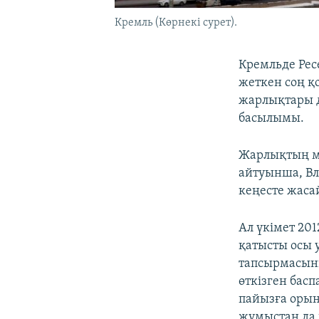
Кремль (Көрнекі сурет).
Кремльде Рес
жеткен соң қ
жарлықтары д
басылымы.
Жарлықтың мәт
айтуынша, Вл
кеңесте жаса
Ал үкімет 2
қатысты осы 
тапсырмасын
өткізген бас
пайызға орын
жұмыстан да 