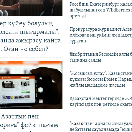
Ресейдің Екатеринбург қала
шабуылынан соң Wildberries
өртенді
тер күйеу болудың
Прокуратура журналист Але
оделін шығармады".
Алёхованың үкімін жеңілдет
танда ажырасу қайта
сұраған
. Оған не себеп?
Ұлыбритания Ресейдің алты 
санкция салды
"Жосықсыз ұстау". Қазақста
құқығы бюросы Ермек Нары
жайлы мәлімдеме жасады
Қазақстан мектептерінде Ж
қауіпсіздік пән ретінде оқы
 Азаттық пен
"Қазақстан" арнасы сайлауа
ориға" фейк шағым
дебаттағы сауалнамада "ешқ