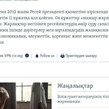
ин 2012 жылы Ресей президенті қызметіне кіріскенде
етін 11 құжатқа қол қойған. Ол құжаттар «мамыр жар
н. Жарлықтар негізінен ресейліктердің өмір сүру сапа
оның ішінде дәрігерлер мен мұғалімдердің жалақысын
экономикалық, әлеуметтік, қорғаныс және мемлекеттік 
ан.
VPN-сіз оқу
Follow us
Принтерден шығару
Жаңалықтар
Білім грант иегерлерінің тізі
жарияланды