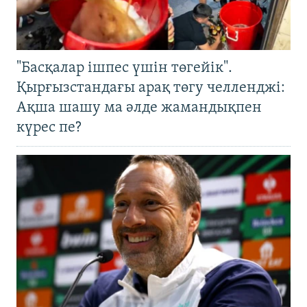
"Басқалар ішпес үшін төгейік".
Қырғызстандағы арақ төгу челленджі:
Ақша шашу ма әлде жамандықпен
күрес пе?