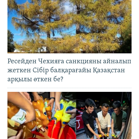
Ресейден Чехияға санкцияны айналып
жеткен Сібір балқарағайы Қазақстан
арқылы өткен бе?