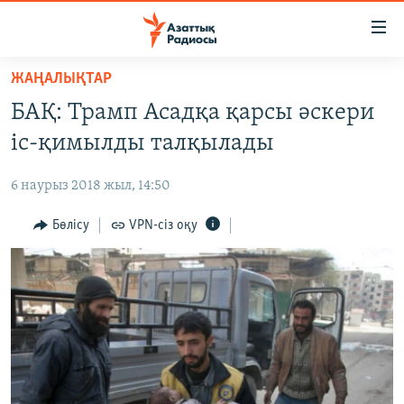
Accessibility
links
Skip
ЖАҢАЛЫҚТАР
to
ЖАҢАЛЫҚТАР
БАҚ: Трамп Асадқа қарсы әскери
main
САЯСАТ
content
іс-қимылды талқылады
AZATTYQTV
Skip
to
6 наурыз 2018 жыл, 14:50
ҚАҢТАР ОҚИҒАСЫ
main
АДАМ ҚҰҚЫҚТАРЫ
Бөлісу
VPN-сіз оқу
Navigation
Skip
ӘЛЕУМЕТ
to
ӘЛЕМ
Search
АРНАЙЫ ЖОБАЛАР
Русский