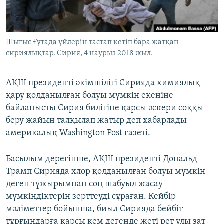
ЖАЗЫЛЫҢЫЗ
Шығыс Ғутада үйлерін тастап кетіп бара жатқан
сириялықтар. Сирия, 4 наурыз 2018 жыл.
Басқа тілдерде
АҚШ президенті әкімшілігі Сирияда химиялық
қару қолданылған болуы мүмкін екеніне
байланысты Сирия билігіне қарсы әскери соққы
беру жайын талқылап жатыр деп хабарлады
америкалық Washington Post газеті.
Басылым дерегінше, АҚШ президенті Дональд
Трамп Сирияда хлор қолданылған болуы мүмкін
деген тұжырымнан соң шабуыл жасау
мүмкіндіктерін зерттеуді сұраған. Кейбір
мәліметтер бойынша, биыл Сирияда бейбіт
тұрғындарға қарсы кем дегенде жеті рет улы зат