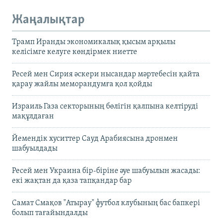
Жаңалықтар
Трамп Иранды экономикалық қысым арқылы
келісімге келуге көндірмек ниетте
Ресей мен Сирия әскери нысандар мәртебесін қайта
қарау жайлы меморандумға қол қойды
Израиль Газа секторының бөлігін қалпына келтіруді
мақұлдаған
Йемендік хуситтер Сауд Арабиясына дронмен
шабуылдады
Ресей мен Украина бір-біріне әуе шабуылын жасады:
екі жақтан да қаза тапқандар бар
Самат Смақов "Атырау" футбол клубының бас бапкері
болып тағайындалды