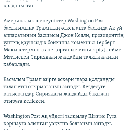
қолданылған.
Америкалық шенеуніктер Washington Post
басылымына Трамптың өткен апта басында Ақ үй
аппаратының басшысы Джон Келли, президенттің
ұлттық қауіпсіздік бойынша көмекшісі Герберт
Макмастермен және қорғаныс министрі Джеймс
Мэттиспен Сириядағы жағдайды талқылағанын
хабарлады.
Басылым Трамп әзірге әскери шара қолдануды
талап етіп отырмағанын айтады. Кездесуге
қатысқандар Сириядағы жағдайды бақылап
отыруға келіскен.
Washington Post Ақ үйдегі талқылау Шығыс Ғута
қоршауға алынған уақытта болғанын айтады.