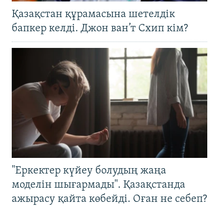
Қазақстан құрамасына шетелдік
бапкер келді. Джон ван’т Схип кім?
"Еркектер күйеу болудың жаңа
моделін шығармады". Қазақстанда
ажырасу қайта көбейді. Оған не себеп?