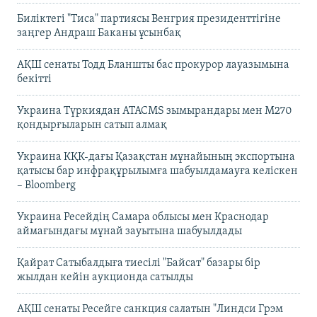
Биліктегі "Тиса" партиясы Венгрия президенттігіне
заңгер Андраш Баканы ұсынбақ
АҚШ сенаты Тодд Бланшты бас прокурор лауазымына
бекітті
Украина Түркиядан ATACMS зымырандары мен M270
қондырғыларын сатып алмақ
Украина КҚК-дағы Қазақстан мұнайының экспортына
қатысы бар инфрақұрылымға шабуылдамауға келіскен
– Bloomberg
Украина Ресейдің Самара облысы мен Краснодар
аймағындағы мұнай зауытына шабуылдады
Қайрат Сатыбалдыға тиесілі "Байсат" базары бір
жылдан кейін аукционда сатылды
АҚШ сенаты Ресейге санкция салатын "Линдси Грэм