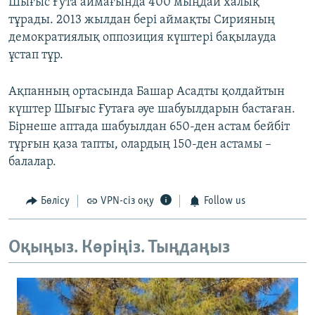
Шығыс Ғута аймағында 400 мыңдай халық
тұрады. 2013 жылдан бері аймақты Сирияның
демократиялық оппозиция күштері бақылауда
ұстап тұр.
Ақпанның ортасында Башар Асадты қолдайтын
күштер Шығыс Ғутаға әуе шабуылдарын бастаған.
Бірнеше аптада шабуылдан 650-ден астам бейбіт
тұрғын қаза тапты, олардың 150-ден астамы –
балалар.
Бөлісу
VPN-сіз оқу
Follow us
Оқыңыз. Көріңіз. Тыңдаңыз