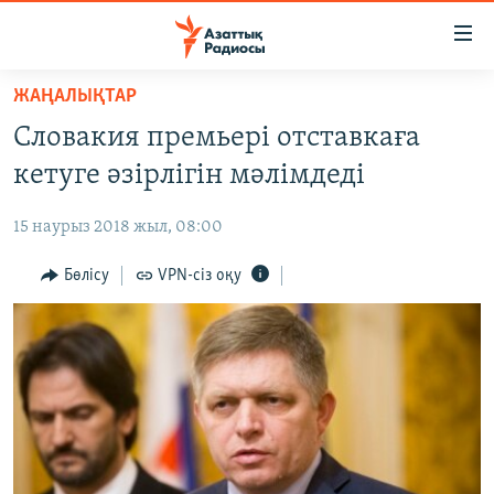
Accessibility
links
Skip
ЖАҢАЛЫҚТАР
to
ЖАҢАЛЫҚТАР
Словакия премьері отставкаға
main
САЯСАТ
content
кетуге әзірлігін мәлімдеді
AZATTYQTV
Skip
to
15 наурыз 2018 жыл, 08:00
ҚАҢТАР ОҚИҒАСЫ
main
АДАМ ҚҰҚЫҚТАРЫ
Бөлісу
VPN-сіз оқу
Navigation
Skip
ӘЛЕУМЕТ
to
ӘЛЕМ
Search
АРНАЙЫ ЖОБАЛАР
Русский