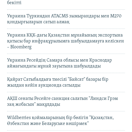
бекітті
Украина Түркиядан ATACMS зымырандары мен M270
қондырғыларын сатып алмақ
Украина КҚК-дағы Қазақстан мұнайының экспортына
қатысы бар инфрақұрылымға шабуылдамауға келіскен
– Bloomberg
Украина Ресейдің Самара облысы мен Краснодар
аймағындағы мұнай зауытына шабуылдады
Қайрат Сатыбалдыға тиесілі "Байсат" базары бір
жылдан кейін аукционда сатылды
АҚШ сенаты Ресейге санкция салатын "Линдси Грэм
заң жобасын" мақұлдады
Wildberries қоймаларының бір бөлігін "Қазақстан,
Өзбекстан және Беларуське көшірмек"