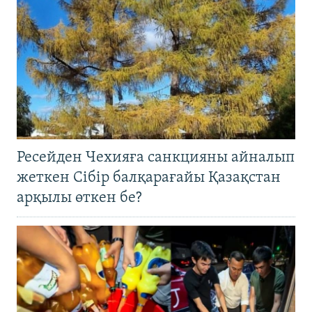
Ресейден Чехияға санкцияны айналып
жеткен Сібір балқарағайы Қазақстан
арқылы өткен бе?