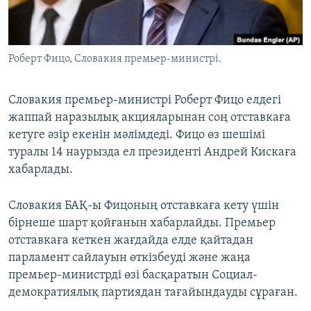
ЖАЗЫЛЫҢЫЗ
Роберт Фицо, Словакия премьер-министрі.
Басқа тілдерде
Словакия премьер-министрі Роберт Фицо елдегі
жаппай наразылық акцияларынан соң отставкаға
кетуге әзір екенін мәлімдеді. Фицо өз шешімі
туралы 14 наурызда ел президенті Андрей Кискаға
хабарлады.
Словакия БАҚ-ы Фицоның отставкаға кету үшін
бірнеше шарт қойғанын хабарлайды. Премьер
отставкаға кеткен жағдайда елде қайтадан
парламент сайлауын өткізбеуді және жаңа
премьер-министрді өзі басқаратын Социал-
демократиялық партиядан тағайындауды сұраған.