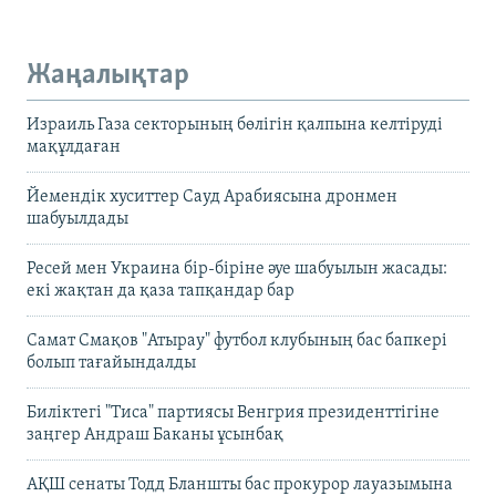
Жаңалықтар
Израиль Газа секторының бөлігін қалпына келтіруді
мақұлдаған
Йемендік хуситтер Сауд Арабиясына дронмен
шабуылдады
Ресей мен Украина бір-біріне әуе шабуылын жасады:
екі жақтан да қаза тапқандар бар
Самат Смақов "Атырау" футбол клубының бас бапкері
болып тағайындалды
Биліктегі "Тиса" партиясы Венгрия президенттігіне
заңгер Андраш Баканы ұсынбақ
АҚШ сенаты Тодд Бланшты бас прокурор лауазымына