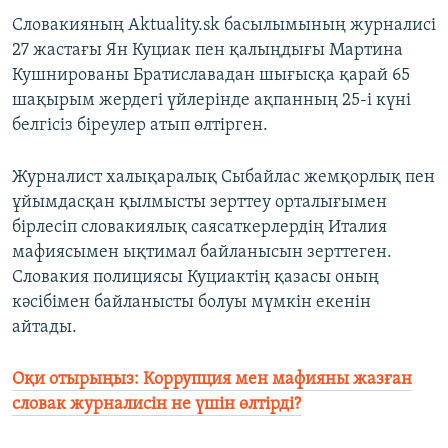
Словакияның Aktuality.sk басылымының журналисі
27 жастағы Ян Куциак пен қалыңдығы Мартина
Кушнированы Братиславадан шығысқа қарай 65
шақырым жердегі үйлерінде ақпанның 25-і күні
белгісіз біреулер атып өлтірген.
Журналист халықаралық Сыбайлас жемқорлық пен
ұйымдасқан қылмысты зерттеу орталығымен
бірлесіп словакиялық саясаткерлердің Италия
мафиясымен ықтимал байланысын зерттеген.
Словакия полициясы Куциактің қазасы оның
кәсібімен байланысты болуы мүмкін екенін
айтады.
Оқи отырыңыз: Коррупция мен мафияны жазған
словак журналисін не үшін өлтірді?