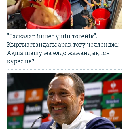
"Басқалар ішпес үшін төгейік".
Қырғызстандағы арақ төгу челленджі:
Ақша шашу ма әлде жамандықпен
күрес пе?