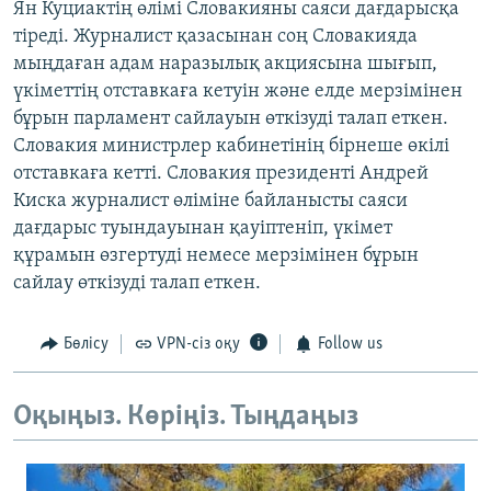
Ян Куциактің өлімі Словакияны саяси дағдарысқа
тіреді. Журналист қазасынан соң Словакияда
мыңдаған адам наразылық акциясына шығып,
үкіметтің отставкаға кетуін және елде мерзімінен
бұрын парламент сайлауын өткізуді талап еткен.
Словакия министрлер кабинетінің бірнеше өкілі
отставкаға кетті. Словакия президенті Андрей
Киска журналист өліміне байланысты саяси
дағдарыс туындауынан қауіптеніп, үкімет
құрамын өзгертуді немесе мерзімінен бұрын
сайлау өткізуді талап еткен.
Бөлісу
VPN-сіз оқу
Follow us
Оқыңыз. Көріңіз. Тыңдаңыз