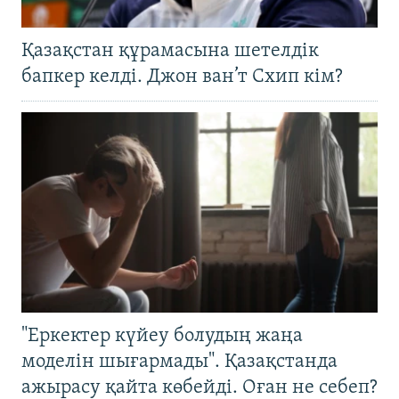
Қазақстан құрамасына шетелдік
бапкер келді. Джон ван’т Схип кім?
"Еркектер күйеу болудың жаңа
моделін шығармады". Қазақстанда
ажырасу қайта көбейді. Оған не себеп?