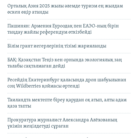
Орталық Азия 2025 жылы әлемде туризм ең жылдам
өскен өңір атанды
Пашинян: Армения Еуроодақ пен ЕАЭО-ның бірін
таңдау жайлы референдум өткізбейді
Білім грант иегерлерінің тізімі жарияланды
БАҚ: Қазақстан Теңіз кен орнында экологиялық заң
талабы сақталмаған дейді
Ресейдің Екатеринбург қаласында дрон шабуылынан
соң Wildberries қоймасы өртенді
Таиландта мектепте біреу қарудан оқ атып, алты адам
қаза тапты
Прокуратура журналист Александра Алёхованың
үкімін жеңілдетуді сұраған