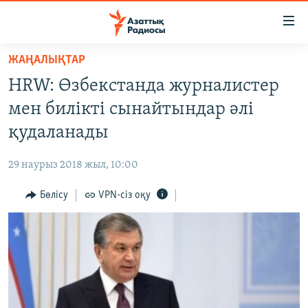
Accessibility
links
Skip
ЖАҢАЛЫҚТАР
to
ЖАҢАЛЫҚТАР
HRW: Өзбекстанда журналистер
main
САЯСАТ
content
мен билікті сынайтындар әлі
AZATTYQTV
Skip
қудаланады
to
ҚАҢТАР ОҚИҒАСЫ
main
29 наурыз 2018 жыл, 10:00
АДАМ ҚҰҚЫҚТАРЫ
Navigation
Skip
Бөлісу
VPN-сіз оқу
ӘЛЕУМЕТ
to
ӘЛЕМ
Search
АРНАЙЫ ЖОБАЛАР
Русский