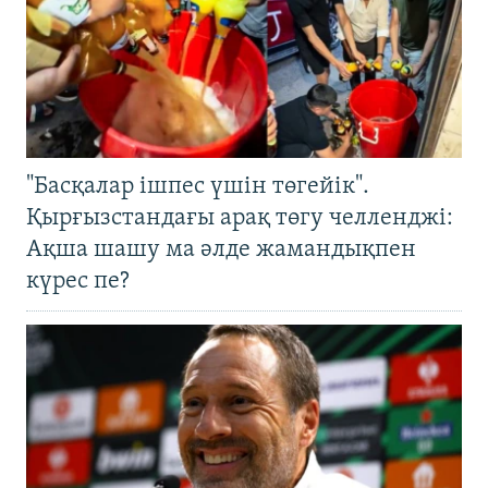
"Басқалар ішпес үшін төгейік".
Қырғызстандағы арақ төгу челленджі:
Ақша шашу ма әлде жамандықпен
күрес пе?