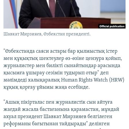
ЖАЗЫЛЫҢЫЗ
Басқа тілдерде
Шавкат Мирзияев, Өзбекстан президенті.
"Өзбекстанда саяси астары бар қылмыстық істер
мен құқықтық шектеулер өз-өзіне цензура қойып,
журналистер мен билікті сынайтындар арасында
қысымға ұшырау сезімін тудырып отыр" деп
мәлімдеді халықаралық Human Rights Watch (HRW)
құқық қорғау ұйымы жаңа есебінде.
"Ашық пікірталас пен журналистік сын айтуға
жағдай жасала бастағанына қарамастан, мұндай
ахуал президент Шавкат Мирзияев белгілеген
реформаны бағытынан тайдырады" делінген