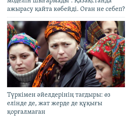
моделін шығармады". Қазақстанда
ажырасу қайта көбейді. Оған не себеп?
Түркімен әйелдерінің тағдыры: өз
елінде де, жат жерде де құқығы
қорғалмаған