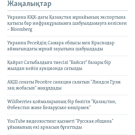
Жаңалықтар
Украина КҚК-дағы Қазақстан мұнайының экспортына
қатысы бар инфрақұрылымға шабуылдамауға келіскен
– Bloomberg
Украина Ресейдің Самара облысы мен Краснодар
аймағындағы мұнай зауытына шабуылдады
Қайрат Сатыбалдыға тиесілі "Байсат" базары бір
жылдан кейін аукционда сатылды
АҚШ сенаты Ресейге санкция салатын "Линдси Грэм
заң жобасын" мақұлдады
Wildberries қоймаларының бір бөлігін "Қазақстан,
Өзбекстан және Беларуське көшірмек"
YouTube видеохостинг қызметі "Русская община"
ұйымының екі арнасын бұғаттады