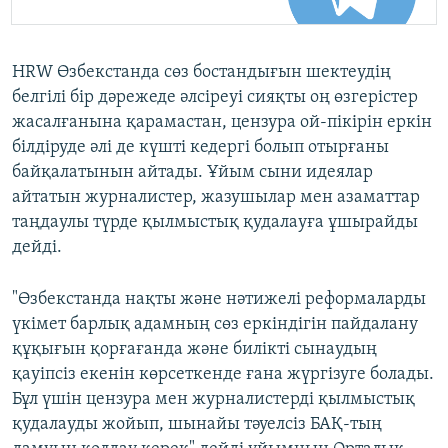
HRW Өзбекстанда сөз бостандығын шектеудің
белгілі бір дәрежеде әлсіреуі сияқты оң өзгерістер
жасалғанына қарамастан, цензура ой-пікірін еркін
білдіруде әлі де күшті кедергі болып отырғаны
байқалатынын айтады. Ұйым сыни идеялар
айтатын журналистер, жазушылар мен азаматтар
таңдаулы түрде қылмыстық қудалауға ұшырайды
дейді.
"Өзбекстанда нақты және нәтижелі реформаларды
үкімет барлық адамның сөз еркіндігін пайдалану
құқығын қорғағанда және билікті сынаудың
қауіпсіз екенін көрсеткенде ғана жүргізуге болады.
Бұл үшін цензура мен журналистерді қылмыстық
қудалауды жойып, шынайы тәуелсіз БАҚ-тың