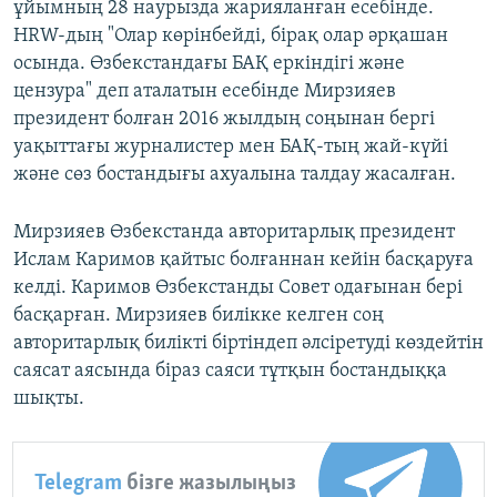
ұйымның 28 наурызда жарияланған есебінде.
HRW-дың "Олар көрінбейді, бірақ олар әрқашан
осында. Өзбекстандағы БАҚ еркіндігі және
цензура" деп аталатын есебінде Мирзияев
президент болған 2016 жылдың соңынан бергі
уақыттағы журналистер мен БАҚ-тың жай-күйі
және сөз бостандығы ахуалына талдау жасалған.
Мирзияев Өзбекстанда авторитарлық президент
Ислам Каримов қайтыс болғаннан кейін басқаруға
келді. Каримов Өзбекстанды Совет одағынан бері
басқарған. Мирзияев билікке келген соң
авторитарлық билікті біртіндеп әлсіретуді көздейтін
саясат аясында біраз саяси тұтқын бостандыққа
шықты.
Telegram
бізге жазылыңыз