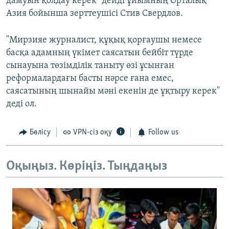
дамуын қолдау керек" дейді ұйымның Орталық
Азия бойынша зерттеушісі Стив Свердлов.
"Мирзияе журналист, құқық қорғаушы немесе
басқа адамның үкімет саясатын бейбіт түрде
сынауына төзімділік таныту өзі ұсынған
реформалардағы басты нәрсе ғана емес,
саясатының шынайы мәні екенін де ұқтыру керек"
деді ол.
Бөлісу
VPN-сіз оқу
Follow us
Оқыңыз. Көріңіз. Тыңдаңыз