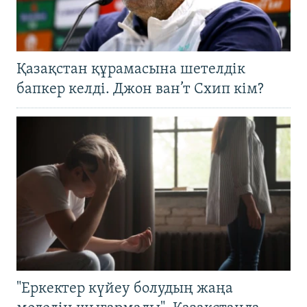
Қазақстан құрамасына шетелдік
бапкер келді. Джон ван’т Схип кім?
"Еркектер күйеу болудың жаңа