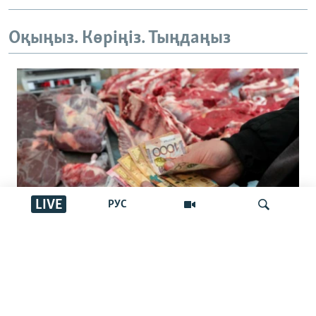
Оқыңыз. Көріңіз. Тыңдаңыз
LIVE
РУС
Зейнетақы қорын инфляциядан қорғау
кепілдігі жойылмақ: билік мұны
İздеу
қалай түсіндіреді, салдары қандай?