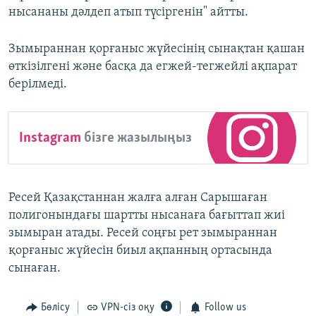
нысананы дәлдеп атып түсіргенін" айтты.
Зымыраннан қорғаныс жүйесінің сынақтан қашан
өткізілгені және басқа да егжей-тегжейлі ақпарат
берілмеді.
Instagram
бізге жазылыңыз
Ресей Қазақстаннан жалға алған Сарышаған
полигонындағы шартты нысанаға бағыттап жиі
зымыран атады. Ресей соңғы рет зымыраннан
қорғаныс жүйесін биыл ақпанның ортасында
сынаған.
Бөлісу
VPN-сіз оқу
Follow us