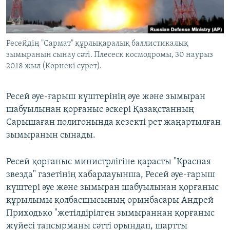
ЖАЗЫЛЫҢЫЗ
Ресейдің "Сармат" құрлықаралық баллистикалық
зымыранын сынау сәті. Плесеск космодромы, 30 наурыз
Басқа тілдерде
2018 жыл (Көрнекі сурет).
Ресей әуе-ғарыш күштерінің әуе және зымыран
шабуылынан қорғаныс әскері Қазақстанның
Сарышаған полигонында кезекті рет жаңартылған
зымыранын сынады.
Ресей қорғаныс министрлігіне қарасты "Красная
звезда" газетінің хабарлауынша, Ресей әуе-ғарыш
күштері әуе және зымыран шабуылынан қорғаныс
құрылымы қолбасшысының орынбасары Андрей
Приходько "жетілдірілген зымыраннан қорғаныс
жүйесі тапсырманы сәтті орындап, шартты