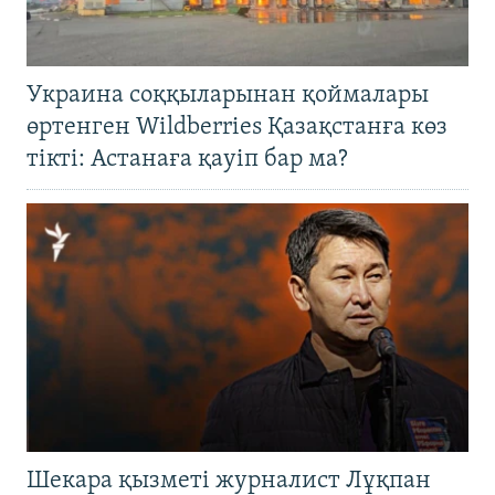
Украина соққыларынан қоймалары
өртенген Wildberries Қазақстанға көз
тікті: Астанаға қауіп бар ма?
Шекара қызметі журналист Лұқпан