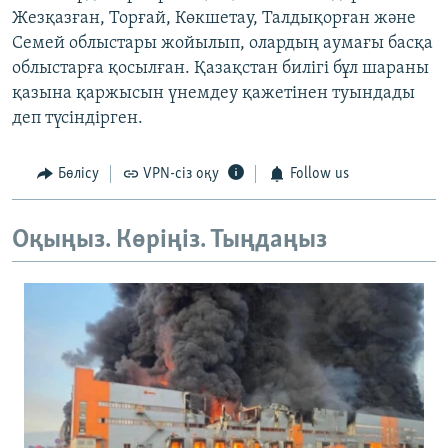
Жезқазған, Торғай, Көкшетау, Талдықорған және
Семей облыстары жойылып, олардың аумағы басқа
облыстарға қосылған. Қазақстан билігі бұл шараны
қазына қаржысын үнемдеу қажетінен туындады
деп түсіндірген.
Бөлісу
VPN-сіз оқу
Follow us
Оқыңыз. Көріңіз. Тыңдаңыз