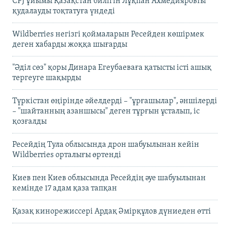
CPJ ұйымы Қазақстан билігін Лұқпан Ахмедияровты
қудалауды тоқтатуға үндеді
Wildberries негізгі қоймаларын Ресейден көшірмек
деген хабарды жоққа шығарды
"Әділ сөз" қоры Динара Егеубаеваға қатысты істі ашық
тергеуге шақырды
Түркістан өңірінде әйелдерді – "ұрғашылар", әншілерді
– "шайтанның азаншысы" деген тұрғын ұсталып, іс
қозғалды
Ресейдің Тула облысында дрон шабуылынан кейін
Wildberries орталығы өртенді
Киев пен Киев облысында Ресейдің әуе шабуылынан
кемінде 17 адам қаза тапқан
Қазақ кинорежиссері Ардақ Әмірқұлов дүниеден өтті