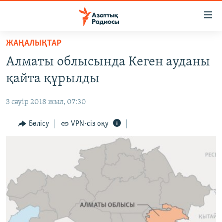
Accessibility
links
Skip
ЖАҢАЛЫҚТАР
to
ЖАҢАЛЫҚТАР
Алматы облысында Кеген ауданы
main
САЯСАТ
content
қайта құрылды
AZATTYQTV
Skip
to
3 сәуір 2018 жыл, 07:30
ҚАҢТАР ОҚИҒАСЫ
main
АДАМ ҚҰҚЫҚТАРЫ
Бөлісу
VPN-сіз оқу
Navigation
Skip
ӘЛЕУМЕТ
to
ӘЛЕМ
Search
АРНАЙЫ ЖОБАЛАР
Русский