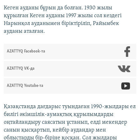
Кеген ауданы бұрын да болған. 1930 жылы
құрылған Кеген ауданы 1997 жылы сол кездегі
Нарынқол ауданымен біріктіріліп, Райымбек
ауданы аталған.
AZATTYQ Facebook-та
AZATTYQ VK-да
AZATTYQ Youtube-та
Қазақстанда дағдарыс туындаған 1990-жылдары ел
билігі әкімшілік-аумақтық құрылымдарды
оңтайландыру саясатын ұстанып, елді мекендер
санын қысқартып, кейбір аудандар мен
облыстарды бір-біріне қосқан. Сол жылдары