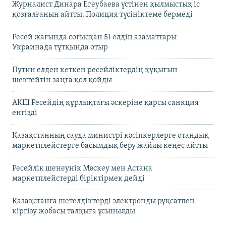
Журналист Динара Егеубаева үстінен қылмыстық іс
қозғалғанын айтты. Полиция түсініктеме бермеді
Ресей жағында соғысқан 51 елдің азаматтары
Украинада тұтқында отыр
Путин елден кеткен ресейліктердің құқығын
шектейтін заңға қол қойды
АҚШ Ресейдің құрлықтағы әскеріне қарсы санкция
енгізді
Қазақстанның сауда министрі кәсіпкерлерге отандық
маркетплейстерге басымдық беру жайлы кеңес айтты
Ресейлік шенеунік Мәскеу мен Астана
маркетплейстерді біріктірмек дейді
Қазақстанға шетелдіктерді электронды рұқсатпен
кіргізу жобасы талқыға ұсынылды