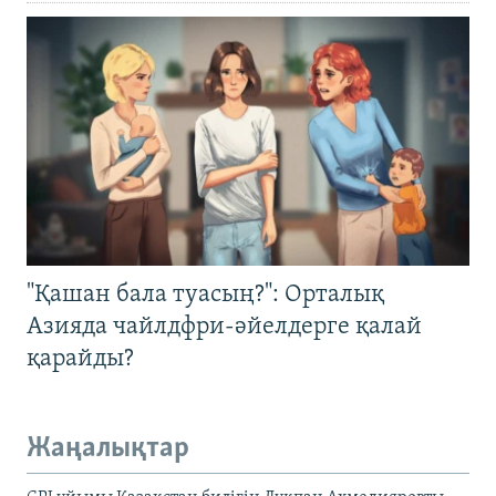
"Қашан бала туасың?": Орталық
Азияда чайлдфри-әйелдерге қалай
қарайды?
Жаңалықтар