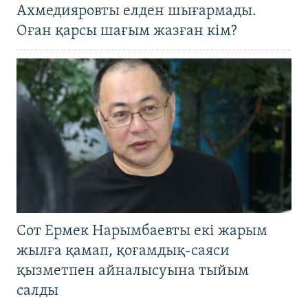
Ахмедияровты елден шығармады.
Оған қарсы шағым жазған кім?
Сот Ермек Нарымбаевты екі жарым
жылға қамап, қоғамдық-саяси
қызметпен айналысуына тыйым
салды