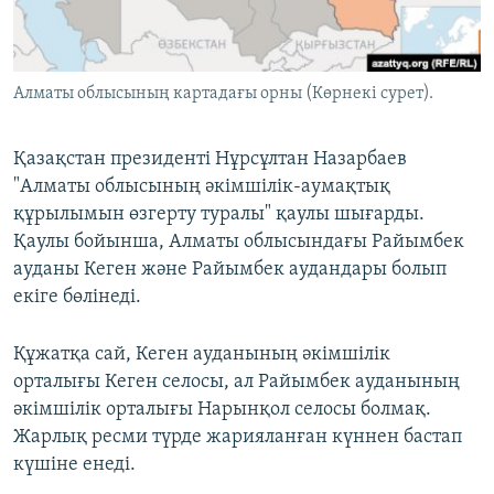
ЖАЗЫЛЫҢЫЗ
Алматы облысының картадағы орны (Көрнекі сурет).
Басқа тілдерде
Қазақстан президенті Нұрсұлтан Назарбаев
"Алматы облысының әкімшілік-аумақтық
құрылымын өзгерту туралы" қаулы шығарды.
Қаулы бойынша, Алматы облысындағы Райымбек
ауданы Кеген және Райымбек аудандары болып
екіге бөлінеді.
Құжатқа сай, Кеген ауданының әкімшілік
орталығы Кеген селосы, ал Райымбек ауданының
әкімшілік орталығы Нарынқол селосы болмақ.
Жарлық ресми түрде жарияланған күннен бастап
күшіне енеді.