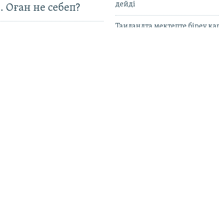
дейді
. Оған не себеп?
Таиландта мектепте біреу қа
атып, алты адам қаза тапты
АҚШ Кубаға қару жеткізуге қ
адамдар мен ұйымдарға сан
UEFA 2030 жылғы әлем кубог
жариялау идеясынан бас та
 Азаттық пен
ориға" фейк шағым
Қазақстанда рақымшылықпен
андық, пәкістандық
адам қамаудан босап шықты
ттар арқылы
ан