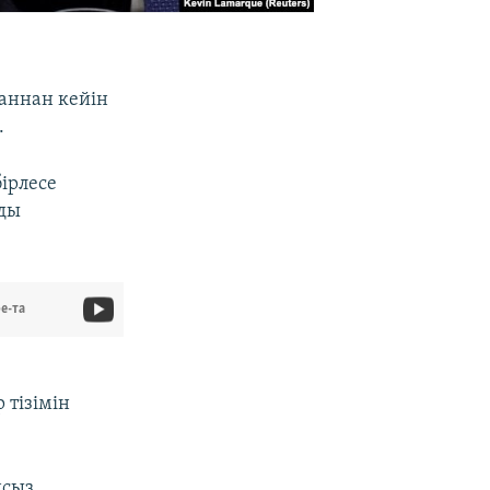
аннан кейін
.
бірлесе
рды
e-та
 тізімін
ңсыз