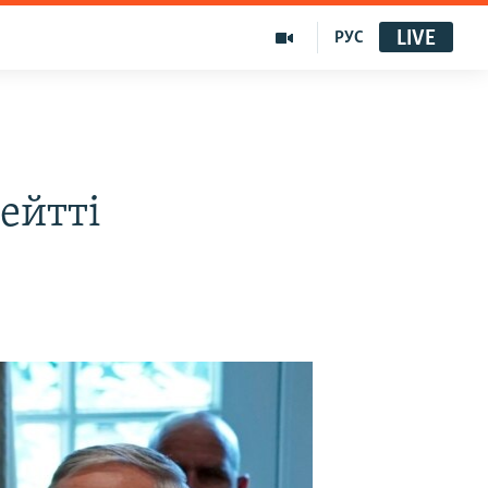
LIVE
РУС
ейтті