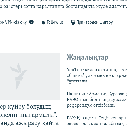
 өз істері сотта қаралғанша бостандықта жүре алатын
VPN-сіз оқу
Follow us
Принтерден шығару
Жаңалықтар
YouTube видеохостинг қызмет
община" ұйымының екі арн
бұғаттады
Пашинян: Армения Еуроодақ
ЕАЭО-ның бірін таңдау жай
референдум өткізбейді
тер күйеу болудың
оделін шығармады".
БАҚ: Қазақстан Теңіз кен ор
танда ажырасу қайта
экологиялық заң талабы сақ