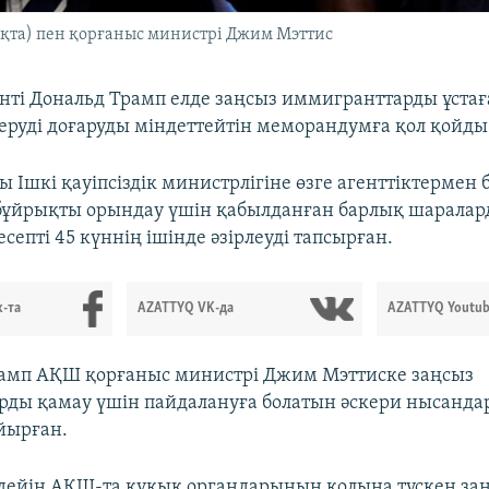
ақта) пен қорғаныс министрі Джим Мэттис
ті Дональд Трамп елде заңсыз иммигранттарды ұстағ
беруді доғаруды міндеттейтін меморандумға қол қойды
 Ішкі қауіпсіздік министрлігіне өзге агенттіктермен 
бұйрықты орындау үшін қабылданған барлық шарала
септі 45 күннің ішінде әзірлеуді тапсырған.
-та
AZATTYQ VK-да
AZATTYQ Youtub
рамп АҚШ қорғаныс министрі Джим Мэттиске заңсыз
ды қамау үшін пайдалануға болатын әскери нысандар
йырған.
дейін АҚШ-та құқық органдарының қолына түскен за