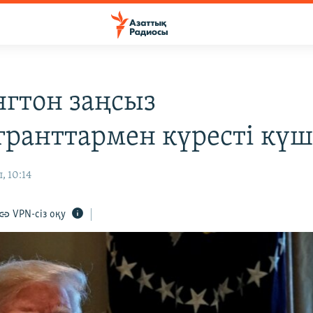
гтон заңсыз
ранттармен күресті күш
, 10:14
VPN-сіз оқу