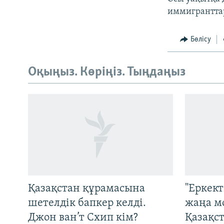
иммигранттар
Бөлісу
Оқыңыз. Көріңіз. Тыңдаңыз
Русский
ЖАЗЫЛЫҢЫЗ
Қазақстан құрамасына
"Еркек
шетелдік бапкер келді.
жаңа м
Джон ван’т Схип кім?
Қазақс