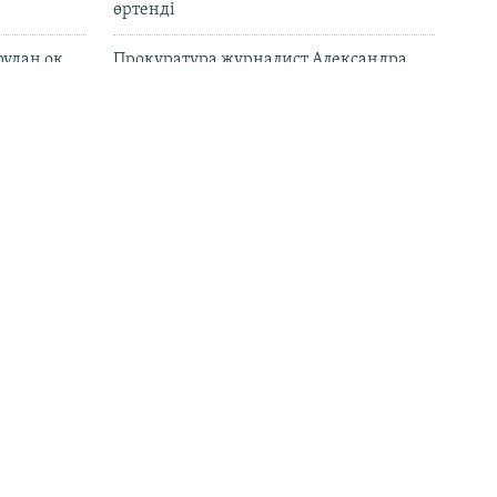
өртенді
рудан оқ
Прокуратура журналист Александра
Алёхованың үкімін жеңілдетуді
сұраған
атысы бар
Ұлыбритания Ресейдің алты банкіне
кция салды
санкция салды
ына бойкот
"Жосықсыз ұстау". Қазақстанның адам
ртпайды
құқығы бюросы Ермек Нарымбаев
жайлы мәлімдеме жасады
 1,5 мың
Қазақстан мектептерінде ЖИ, цифрлық
қауіпсіздік пән ретінде оқытылады