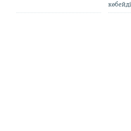
Басқа тілдерде
көбейді
Түркімен әйелдерінің
OCCRP:
тағдыры: өз елінде де, жат
"Монит
жерде де құқығы
үндіст
қорғалмаған
аккаун
жасалғ