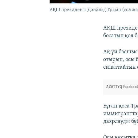
АҚШ президенті Дональд Трамп (сол ж
АҚШ президен
босатып қоя 
Ақ үй басшысы
отырып, осы 
сипаттайтын е
AZATTYQ Facebook
Бұған қоса Т
иммигранттар
даярлауды бұ
Осы уақытқа 