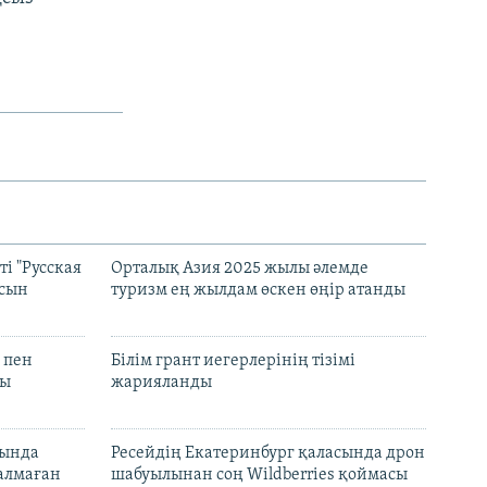
.
і "Русская
Орталық Азия 2025 жылы әлемде
асын
туризм ең жылдам өскен өңір атанды
 пен
Білім грант иегерлерінің тізімі
лы
жарияланды
нында
Ресейдің Екатеринбург қаласында дрон
талмаған
шабуылынан соң Wildberries қоймасы