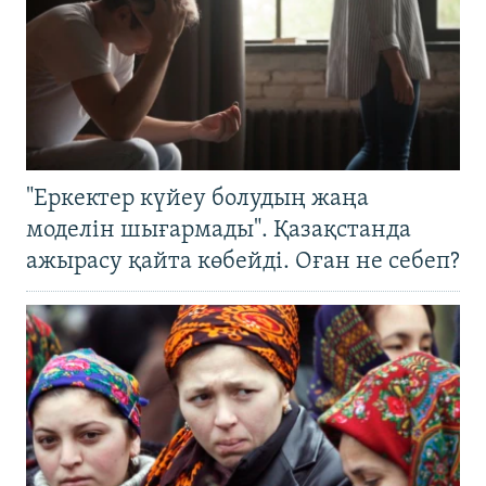
"Еркектер күйеу болудың жаңа
моделін шығармады". Қазақстанда
ажырасу қайта көбейді. Оған не себеп?