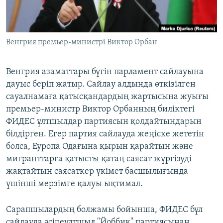
ЖАЗЫЛЫҢЫЗ
Венгрия премьер-министрі Виктор Орбан
Басқа тілдерде
Венгрия азаматтары бүгін парламент сайлауына
дауыс беріп жатыр. Сайлау алдында өткізілген
сауалнамаға қатысқандардың жартысына жуығы
премьер-министр Виктор Орбанның биліктегі
ФИДЕС ұлтшылдар партиясын қолдайтындарын
білдірген. Егер партия сайлауда жеңіске жететін
болса, Еуропа Одағына қырын қарайтын және
мигранттарға қатысты қатаң саясат жүргізуді
жақтайтын саясаткер үкімет басшылығында
үшінші мерзімге қалуы ықтимал.
Сарапшылардың болжамы бойынша, ФИДЕС бұл
сайлауда әсіреұлтшыл "Йоббик" партиясынан,