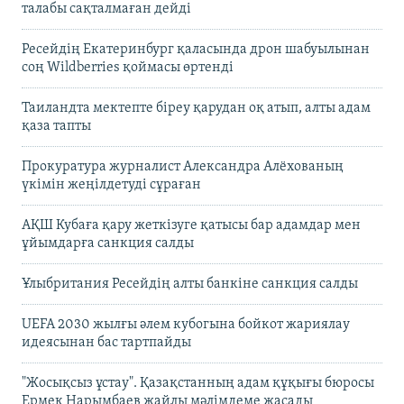
талабы сақталмаған дейді
Ресейдің Екатеринбург қаласында дрон шабуылынан
соң Wildberries қоймасы өртенді
Таиландта мектепте біреу қарудан оқ атып, алты адам
қаза тапты
Прокуратура журналист Александра Алёхованың
үкімін жеңілдетуді сұраған
АҚШ Кубаға қару жеткізуге қатысы бар адамдар мен
ұйымдарға санкция салды
Ұлыбритания Ресейдің алты банкіне санкция салды
UEFA 2030 жылғы әлем кубогына бойкот жариялау
идеясынан бас тартпайды
"Жосықсыз ұстау". Қазақстанның адам құқығы бюросы
Ермек Нарымбаев жайлы мәлімдеме жасады