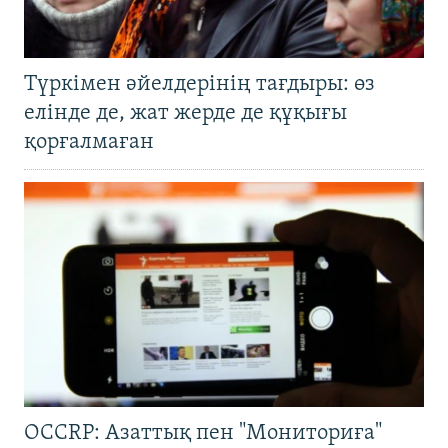
Түркімен әйелдерінің тағдыры: өз
елінде де, жат жерде де құқығы
қорғалмаған
OCCRP: Азаттық пен "Мониториға"