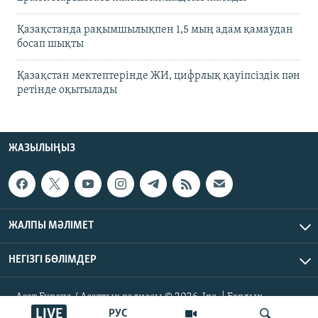
Қазақстанда рақымшылықпен 1,5 мың адам қамаудан
босап шықты
Қазақстан мектептерінде ЖИ, цифрлық қауіпсіздік пән
ретінде оқытылады
ЖАЗЫЛЫҢЫЗ
ЖАЛПЫ МӘЛІМЕТ
НЕГІЗГІ БӨЛІМДЕР
Азат Еуропа / Азаттық радиосы © 2026, Inc. | Барлық
құқықтары қорғалған
LIVE
РУС