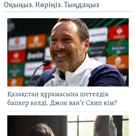
Оқыңыз. Көріңіз. Тыңдаңыз
Қазақстан құрамасына шетелдік
бапкер келді. Джон ван’т Схип кім?