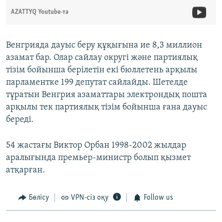
AZATTYQ Youtube-та
Венгрияда дауыс беру құқығына ие 8,3 миллион
азамат бар. Олар сайлау округі және партиялық
тізім бойынша берілетін екі бюллетень арқылы
парламентке 199 депутат сайлайды. Шетелде
тұратын Венгрия азаматтары электрондық пошта
арқылы тек партиялық тізім бойынша ғана дауыс
береді.
54 жастағы Виктор Орбан 1998-2002 жылдар
аралығында премьер-министр болып қызмет
атқарған.
Бөлісу
VPN-сіз оқу
Follow us