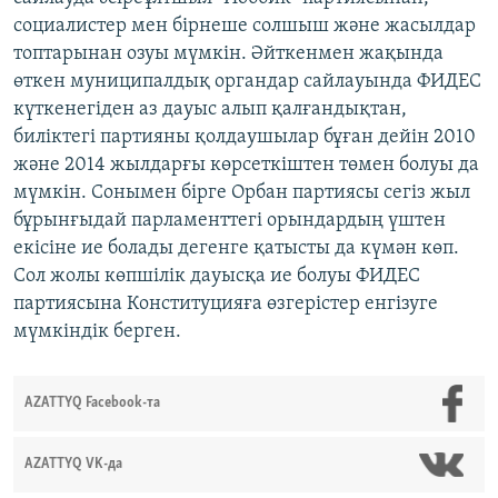
социалистер мен бірнеше солшыш және жасылдар
топтарынан озуы мүмкін. Әйткенмен жақында
өткен муниципалдық органдар сайлауында ФИДЕС
күткенегіден аз дауыс алып қалғандықтан,
биліктегі партияны қолдаушылар бұған дейін 2010
және 2014 жылдарғы көрсеткіштен төмен болуы да
мүмкін. Сонымен бірге Орбан партиясы сегіз жыл
бұрынғыдай парламенттегі орындардың үштен
екісіне ие болады дегенге қатысты да күмән көп.
Сол жолы көпшілік дауысқа ие болуы ФИДЕС
партиясына Конституцияға өзгерістер енгізуге
мүмкіндік берген.
AZATTYQ Facebook-та
AZATTYQ VK-да