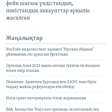
фейк шағым үндістандық,
пәкістандық аккаунттар арқылы
жасалған
Жаңалықтар
YouTube видеохостинг қызметі "Русская община"
ұйымының екі арнасын бұғаттады
Орталық Азия 2025 жылы әлемде туризм ең жылдам
өскен өңір атанды
Пашинян: Армения Еуроодақ пен ЕАЭО-ның бірін
таңдау жайлы референдум өткізбейді
Білім грант иегерлерінің тізімі жарияланды
БАҚ: Қазақстан Теңіз кен орнында экологиялық заң