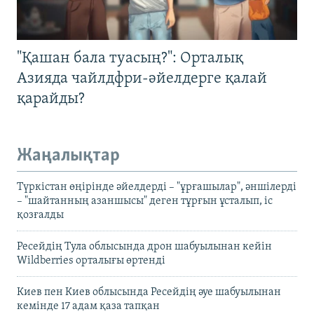
"Қашан бала туасың?": Орталық
Азияда чайлдфри-әйелдерге қалай
қарайды?
Жаңалықтар
Түркістан өңірінде әйелдерді – "ұрғашылар", әншілерді
– "шайтанның азаншысы" деген тұрғын ұсталып, іс
қозғалды
Ресейдің Тула облысында дрон шабуылынан кейін
Wildberries орталығы өртенді
Киев пен Киев облысында Ресейдің әуе шабуылынан
кемінде 17 адам қаза тапқан