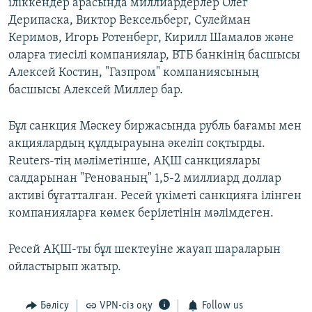
іліккендер арасында миллиардерлер Олег
Дерипаска, Виктор Вексельберг, Сулейман
Керимов, Игорь Ротенберг, Кирилл Шамалов және
оларға тиесілі компаниялар, ВТБ банкінің басшысы
Алексей Костин, "Газпром" компаниясының
басшысы Алексей Миллер бар.
Бұл санкция Мәскеу биржасында рубль бағамы мен
акциялардың құлдырауына әкеліп соқтырды.
Reuters-тің мәліметінше, АҚШ санкциялары
салдарынан "Ренованың" 1,5-2 миллиард доллар
активі бұғатталған. Ресей үкіметі санкцияға ілінген
компанияларға көмек берілетінін мәлімдеген.
Ресей АҚШ-ты бұл шектеуіне жауап шараларын
ойластырып жатыр.
Бөлісу
VPN-сіз оқу
Follow us