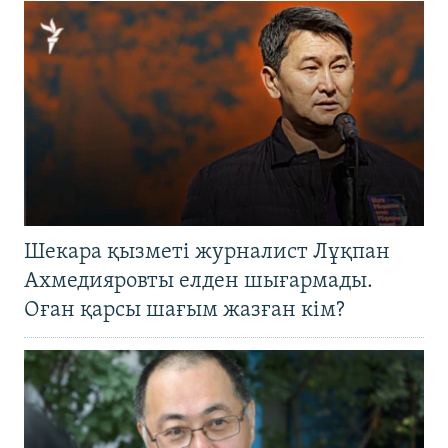
Шекара қызметі журналист Лұқпан
Ахмедияровты елден шығармады.
Оған қарсы шағым жазған кім?