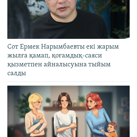
Сот Ермек Нарымбаевты екі жарым
жылға қамап, қоғамдық-саяси
қызметпен айналысуына тыйым
салды