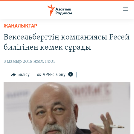
Accessibility
links
Skip
ЖАҢАЛЫҚТАР
to
ЖАҢАЛЫҚТАР
Вексельбергтің компаниясы Ресей
main
САЯСАТ
content
билігінен көмек сұрады
AZATTYQTV
Skip
to
3 мамыр 2018 жыл, 14:05
ҚАҢТАР ОҚИҒАСЫ
main
АДАМ ҚҰҚЫҚТАРЫ
Бөлісу
VPN-сіз оқу
Navigation
Skip
ӘЛЕУМЕТ
to
ӘЛЕМ
Search
АРНАЙЫ ЖОБАЛАР
Русский