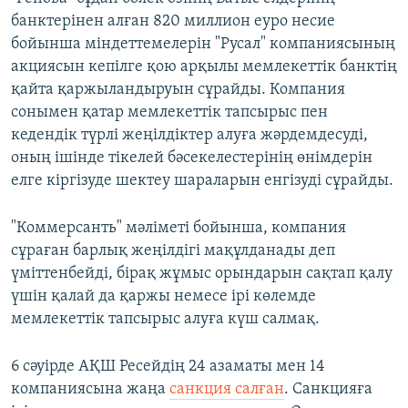
банктерінен алған 820 миллион еуро несие
бойынша міндеттемелерін "Русал" компаниясының
акциясын кепілге қою арқылы мемлекеттік банктің
қайта қаржыландыруын сұрайды. Компания
сонымен қатар мемлекеттік тапсырыс пен
кедендік түрлі жеңілдіктер алуға жәрдемдесуді,
оның ішінде тікелей бәсекелестерінің өнімдерін
елге кіргізуде шектеу шараларын енгізуді сұрайды.
"Коммерсанть" мәліметі бойынша, компания
сұраған барлық жеңілдігі мақұлданады деп
үміттенбейді, бірақ жұмыс орындарын сақтап қалу
үшін қалай да қаржы немесе ірі көлемде
мемлекеттік тапсырыс алуға күш салмақ.
6 сәуірде АҚШ Ресейдің 24 азаматы мен 14
компаниясына жаңа
санкция салған
. Санкцияға