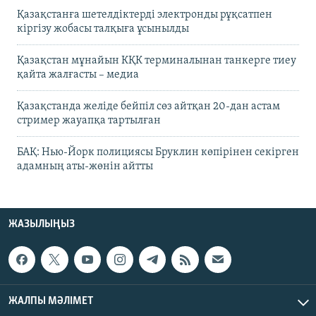
Қазақстанға шетелдіктерді электронды рұқсатпен
кіргізу жобасы талқыға ұсынылды
Қазақстан мұнайын КҚК терминалынан танкерге тиеу
қайта жалғасты – медиа
Қазақстанда желіде бейпіл сөз айтқан 20-дан астам
стример жауапқа тартылған
БАҚ: Нью-Йорк полициясы Бруклин көпірінен секірген
адамның аты-жөнін айтты
ЖАЗЫЛЫҢЫЗ
ЖАЛПЫ МӘЛІМЕТ