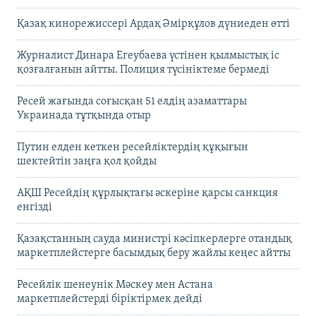
Қазақ кинорежиссері Ардақ Әмірқұлов дүниеден өтті
Журналист Динара Егеубаева үстінен қылмыстық іс
қозғалғанын айтты. Полиция түсініктеме бермеді
Ресей жағында соғысқан 51 елдің азаматтары
Украинада тұтқында отыр
Путин елден кеткен ресейліктердің құқығын
шектейтін заңға қол қойды
АҚШ Ресейдің құрлықтағы әскеріне қарсы санкция
енгізді
Қазақстанның сауда министрі кәсіпкерлерге отандық
маркетплейстерге басымдық беру жайлы кеңес айтты
Ресейлік шенеунік Мәскеу мен Астана
маркетплейстерді біріктірмек дейді