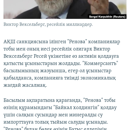
ЖАЗЫЛЫҢЫЗ
Виктор Вексельберг, ресейлік миллиардер.
Басқа тілдерде
АҚШ санкциясына ілінген "Ренова" компаниялар
тобы мен оның иесі ресейлік олигарх Виктор
Вексельберг Ресей үкіметіне өз активін қолдауға
қатысты ұсыныстарын жолдады. "Коммерсантъ"
басылымының жазуынша, егер ол ұсыныстар
қабылданса, компанияға тиімді экономикалық
жағдай жасалмақ.
Басылым ақпаратына қарағанда, "Ренова" тобы
өзінің құрамындағы "Байкал холдингін" қолдау
үшін салқын сусындар мен минералды су
импорттауға толық тыйым салуды ұсынады.
"Ренова" бұдан бөлек өзінің Батыс елдерінің