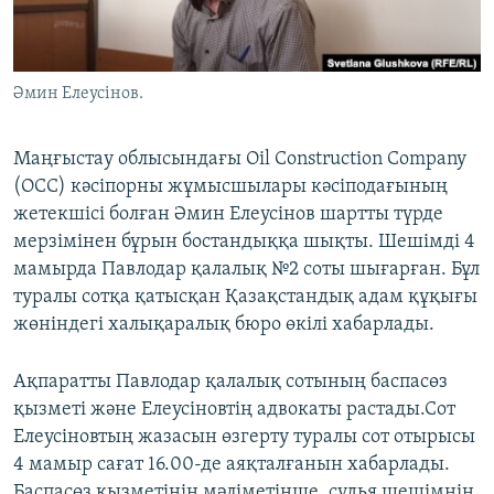
ЖАЗЫЛЫҢЫЗ
Әмин Елеусінов.
Басқа тілдерде
Маңғыстау облысындағы Oil Construction Company
(OCC) кәсіпорны жұмысшылары кәсіподағының
жетекшісі болған Әмин Елеусінов шартты түрде
мерзімінен бұрын бостандыққа шықты. Шешімді 4
мамырда Павлодар қалалық №2 соты шығарған. Бұл
туралы сотқа қатысқан Қазақстандық адам құқығы
жөніндегі халықаралық бюро өкілі хабарлады.
Ақпаратты Павлодар қалалық сотының баспасөз
қызметі және Елеусіновтің адвокаты растады.Сот
Елеусіновтың жазасын өзгерту туралы сот отырысы
4 мамыр сағат 16.00-де аяқталғанын хабарлады.
Баспасөз қызметінің мәліметінше, судья шешімнің