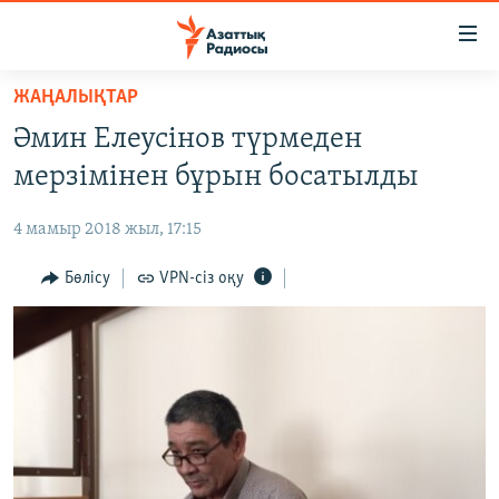
Accessibility
links
Skip
ЖАҢАЛЫҚТАР
to
ЖАҢАЛЫҚТАР
Әмин Елеусінов түрмеден
main
САЯСАТ
content
мерзімінен бұрын босатылды
AZATTYQTV
Skip
to
4 мамыр 2018 жыл, 17:15
ҚАҢТАР ОҚИҒАСЫ
main
АДАМ ҚҰҚЫҚТАРЫ
Бөлісу
VPN-сіз оқу
Navigation
Skip
ӘЛЕУМЕТ
to
ӘЛЕМ
Search
АРНАЙЫ ЖОБАЛАР
Русский