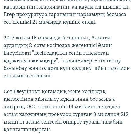
қарарын ғана жариялаған, ал қаулы әлі шықпаған.
Егер прокуратура тарапынан наразылық болмаса
сот шешімі 21 мамырда күшіне енеді.
2017 жылы 16 мамырда Астананың Алматы
аудандық 2-соты кәсіподақ жетекшісі Әмин
Елеусіновті "кәсіподақтың сеніп тапсырған
қаржысын жымқыру", "полицейлерге тіл тигізу,
бағынбау және оларға күш қолдану" айыптарымен
екі жылға соттаған.
Сот Елеусіновті қоғамдық және кәсіподақ
қызметімен айналысу құқығынан бес жылға
айырып, OCC талап еткен 14 миллион теңгеден
астам қаржының прокурор сұраған 8 миллион 212
мыңнан астам теңгесін өндірту туралы талабын
қанағаттандырған.