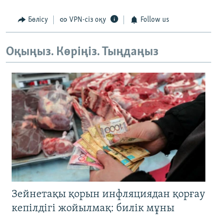
Бөлісу
VPN-сіз оқу
Follow us
Оқыңыз. Көріңіз. Тыңдаңыз
Зейнетақы қорын инфляциядан қорғау
кепілдігі жойылмақ: билік мұны