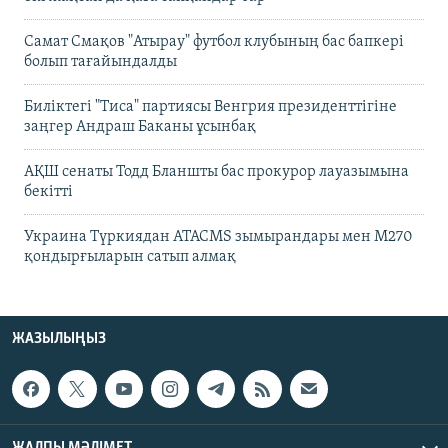
Самат Смақов "Атырау" футбол клубының бас бапкері
болып тағайындалды
Биліктегі "Тиса" партиясы Венгрия президенттігіне
заңгер Андраш Баканы ұсынбақ
АҚШ сенаты Тодд Бланшты бас прокурор лауазымына
бекітті
Украина Түркиядан ATACMS зымырандары мен M270
қондырғыларын сатып алмақ
ЖАЗЫЛЫҢЫЗ