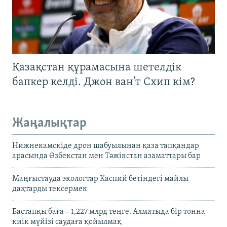
Қазақстан құрамасына шетелдік
бапкер келді. Джон ван’т Схип кім?
Жаңалықтар
Нижнекамскіде дрон шабуылынан қаза тапқандар
арасында Өзбекстан мен Тәжікстан азаматтары бар
Маңғыстауда экологтар Каспий бетіндегі майлы
дақтарды тексермек
Бастапқы баға – 1,227 млрд теңге. Алматыда бір тонна
киік мүйізі саудаға қойылмақ