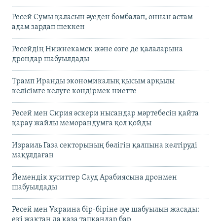
Ресей Сумы қаласын әуеден бомбалап, оннан астам
адам зардап шеккен
Ресейдің Нижнекамск және өзге де қалаларына
дрондар шабуылдады
Трамп Иранды экономикалық қысым арқылы
келісімге келуге көндірмек ниетте
Ресей мен Сирия әскери нысандар мәртебесін қайта
қарау жайлы меморандумға қол қойды
Израиль Газа секторының бөлігін қалпына келтіруді
мақұлдаған
Йемендік хуситтер Сауд Арабиясына дронмен
шабуылдады
Ресей мен Украина бір-біріне әуе шабуылын жасады:
екі жақтан да қаза тапқандар бар