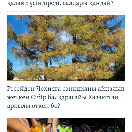
қалай түсіндіреді, салдары қандай?
Ресейден Чехияға санкцияны айналып
жеткен Сібір балқарағайы Қазақстан
арқылы өткен бе?