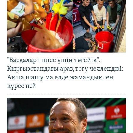
"Басқалар ішпес үшін төгейік".
Қырғызстандағы арақ төгу челленджі:
Ақша шашу ма әлде жамандықпен
күрес пе?