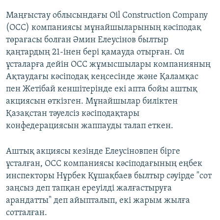
Маңғыстау облысындағы Oil Construction Company
(ОСС) компаниясы мұнайшыларының кәсіподақ
төрағасы болған Әмин Елеусінов былтыр
қаңтардың 21-інен бері қамауда отырған. Ол
ұсталарға дейін ОСС жұмысшылары компанияның
Ақтаудағы кәсіподақ кеңсесінде және Қаламқас
пен Жетібай кеншітерінде екі апта бойы аштық
акциясын өткізген. Мұнайшылар биліктен
Қазақстан тәуелсіз кәсіподақтары
конфедерациясын жаппауды талап еткен.
Аштық акциясы кезінде Елеусіновпен бірге
ұсталған, OCC компаниясы кәсіподағының еңбек
инспекторы Нұрбек Құшақбаев былтыр сәуірде "сот
заңсыз деп тапқан ереуілді жалғастыруға
арандатты" деп айыпталып, екі жарым жылға
сотталған.