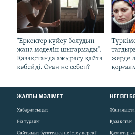
"Еркектер күйеу болудың
Түркім
жаңа моделін шығармады".
тағдыры
Қазақстанда ажырасу қайта
жерде 
көбейді. Оған не себеп?
қорғал
ЖАЛПЫ МӘЛІМЕТ
НЕГІЗГІ 
Хабарласыңыз
Жаңалықта
Біз туралы
Қазақстан
Русский
Сайтымыз бұғатталса не істеу керек?
Қазақтар - 