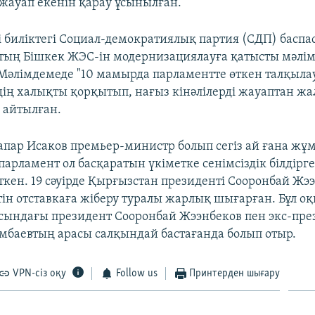
ауап екенін қарау ұсынылған.
і биліктегі Социал-демократиялық партия (СДП) баспа
тың Бішкек ЖЭС-ін модернизациялауға қатысты мәлі
Мәлімдемеде "10 мамырда парламентте өткен талқылау
дің халықты қорқытып, нағыз кінәлілерді жауаптан жа
і айтылған.
апар Исаков премьер-министр болып сегіз ай ғана жұм
парламент ол басқаратын үкіметке сенімсіздік білдірг
еткен. 19 сәуірде Қырғызстан президенті Сооронбай Жэ
тін отставкаға жіберу туралы жарлық шығарған. Бұл о
асындағы президент Сооронбай Жээнбеков пен экс-пре
мбаевтың арасы салқындай бастағанда болып отыр.
VPN-сіз оқу
Follow us
Принтерден шығару