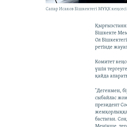
Сапар Исаков Бішкектегі МҰҚК кеңсесі 
Қырғызстанны
Бішкекте Мем
Ол Бішкектег
ретінде жауап
Комитет кеңс
үшін тергеуг
қайда апарат
"Дегенмен, б
сыбайлас жом
президент Со
жемқорлыққа 
бастаған. Со
Меніңше, терг