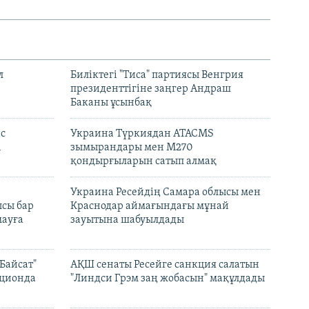
л
Биліктегі "Тиса" партиясы Венгрия
президенттігіне заңгер Андраш
Баканы ұсынбақ
с
Украина Түркиядан ATACMS
і
зымырандары мен M270
қондырғыларын сатып алмақ
н
Украина Ресейдің Самара облысы мен
сы бар
Краснодар аймағындағы мұнай
ауға
зауытына шабуылдады
Байсат"
АҚШ сенаты Ресейге санкция салатын
кционда
"Линдси Грэм заң жобасын" мақұлдады