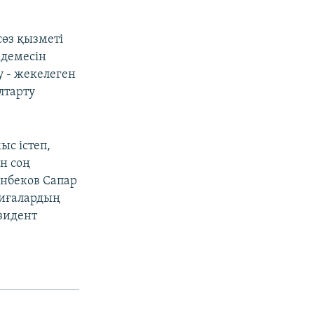
сөз қызметі
мдемесін
 - жекелеген
лтарту
ыс істеп,
ен соң
энбеков Сапар
қиғалардың
зидент