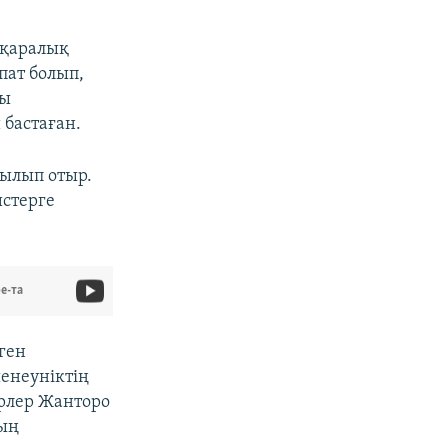
ықаралық
пат болып,
ны
бастаған.
тылып отыр.
истерге
e-та
ген
енеуніктің
ерлер Жанторо
тың