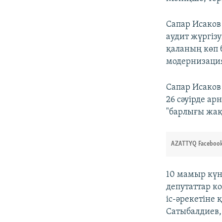
Сапар Исаков
аудит жүргіз
қаланың көп 
модернизация
Сапар Исаков
26 сәуірде ар
"барлығы жақ
AZATTYQ Facebook
10 мамыр күн
депутаттар к
іс-әрекетіне
Сатыбалдиев,