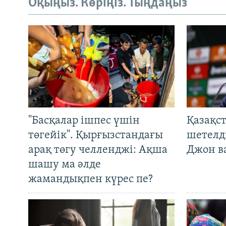
Оқыңыз. Көріңіз. Тыңдаңыз
"Басқалар ішпес үшін
Қазақс
төгейік". Қырғызстандағы
шетелді
арақ төгу челленджі: Ақша
Джон ва
шашу ма әлде
жамандықпен күрес пе?