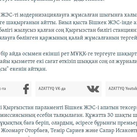
 ЖЭС-ті модернизациялауға жұмсалған шығынға хал
уге шақырғанын айтты. Биыл қыста Бішкек ЖЭС-інде а
бөлігі жылусыз қалған соң Қырғызстан билігі станция
лауға бөлінген қаржының қалай жұмсалғанын тергей 
 бір айда осымен екінші рет МҰҚК-ге тергеуге шақыр
найы қызметте екі сағат өткізіп шыққан соң ол журнал
сы" екенін айтқан.
-та
AZATTYQ VK-да
AZATTYQ Youtub
і Қырғызстан парламенті Бішкек ЖЭС-і апатын тексер
омиссиясының есебін талқылаған. Құжатта 30 шақты ш
 құқықтық баға беріп, олардың, әсіресе бұрынғы премь
 Жоомарт Оторбаев, Темір Сариев және Сапар Исаков