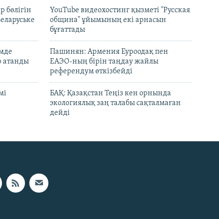
р бөлігін
YouTube видеохостинг қызметі "Русская
Беларуське
община" ұйымының екі арнасын
бұғаттады
емде
Пашинян: Армения Еуроодақ пен
р атанды
ЕАЭО-ның бірін таңдау жайлы
референдум өткізбейді
мі
БАҚ: Қазақстан Теңіз кен орнында
экологиялық заң талабы сақталмаған
дейді