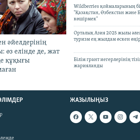
Wildberries қоймаларының бі
"Қазақстан, Өзбекстан және 
көшірмек"
Орталық Азия 2025 жылы әл
туризм ең жылдам өскен өңі
ен әйелдерінің
: өз елінде де, жат
де құқығы
Білім грант иегерлерінің тізі
жарияланды
маған
БӨЛІМДЕР
ЖАЗЫЛЫҢЫЗ
р
әлемде