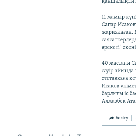
қаншалықты ж
11 мамыр күн
Сапар Исаков
жариялаған. 
саясаткерлер
әрекеті" екен
40 жастағы С
сәуір айында 
отставкаға к
Исаков үкіме
барлығы іс б
Алмазбек Ата
Бөлісу