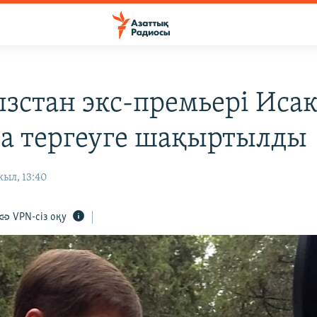
зстан экс-премьері Иса
да тергеуге шақыртылды
ыл, 13:40
VPN-сіз оқу