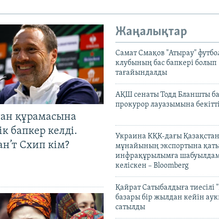
Жаңалықтар
Самат Смақов "Атырау" футбо
клубының бас бапкері болып
тағайындалды
АҚШ сенаты Тодд Бланшты ба
прокурор лауазымына бекітт
тан құрамасына
к бапкер келді.
Украина КҚК-дағы Қазақста
н’т Схип кім?
мұнайының экспортына қаты
инфрақұрылымға шабуылдам
келіскен – Bloomberg
Қайрат Сатыбалдыға тиесілі "
базары бір жылдан кейін ау
сатылды