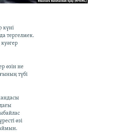
 күні
да тергелмек.
 куәгер
р өзін не
ғының түбі
мандасы
ндағы
сыбайлас
ресті өзі
лаймын.