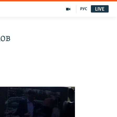
LIVE
РУС
ков