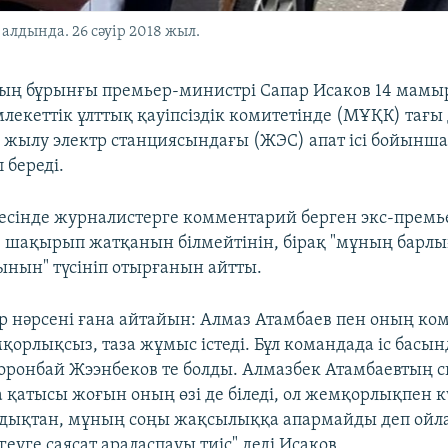
алдында. 26 сәуір 2018 жыл.
ң бұрынғы премьер-министрі Сапар Исаков 14 мамыр
лекеттік ұлттық қауіпсіздік комитетінде (МҰҚК) тағы 
і жылу электр станциясындағы (ЖЭС) апат ісі бойынша
 береді.
есінде журналистерге комментарий берген экс-премье
е шақырып жатқанын білмейтінін, бірақ "мұның барлы
ынын" түсініп отырғанын айтты.
ір нәрсені ғана айтайын: Алмаз Атамбаев пен оның ко
қорлықсыз, таза жұмыс істеді. Бұл командада іс басы
оронбай Жээнбеков те болды. Алмазбек Атамбаевтың 
қатысы жоғын оның өзі де біледі, ол жемқорлықпен кү
ндықтан, мұның соңы жақсылыққа апармайды деп ой
еуге саясат араласпауы тиіс" деді Исаков.