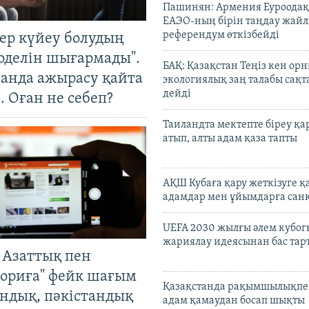
Пашинян: Армения Еуроодақ
ЕАЭО-ның бірін таңдау жай
референдум өткізбейді
тер күйеу болудың
оделін шығармады".
БАҚ: Қазақстан Теңіз кен ор
танда ажырасу қайта
экологиялық заң талабы сақ
дейді
. Оған не себеп?
Таиландта мектепте біреу қа
атып, алты адам қаза тапты
АҚШ Кубаға қару жеткізуге қ
адамдар мен ұйымдарға сан
UEFA 2030 жылғы әлем кубог
жариялау идеясынан бас та
 Азаттық пен
ориға" фейк шағым
Қазақстанда рақымшылықпен
андық, пәкістандық
адам қамаудан босап шықты