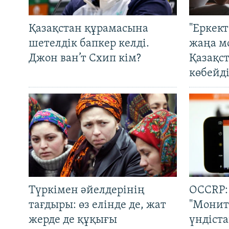
Қазақстан құрамасына
"Еркек
шетелдік бапкер келді.
жаңа м
Джон ван’т Схип кім?
Қазақс
көбейді
Түркімен әйелдерінің
OCCRP:
тағдыры: өз елінде де, жат
"Монит
жерде де құқығы
үндіст