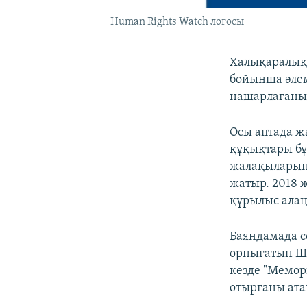
Human Rights Watch логосы
Халықаралық 
бойынша әле
нашарлағанын
Осы аптада 
құқықтары бұ
жалақыларын 
жатыр. 2018 
құрылыс алаң
Баяндамада с
орнығатын Ше
кезде "Мемор
отырғаны атап