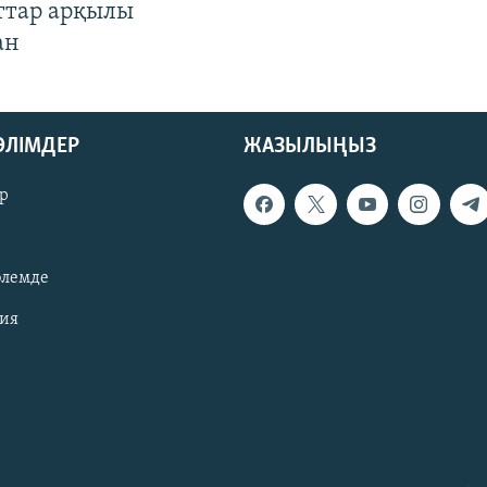
ттар арқылы
ан
БӨЛІМДЕР
ЖАЗЫЛЫҢЫЗ
р
әлемде
зия