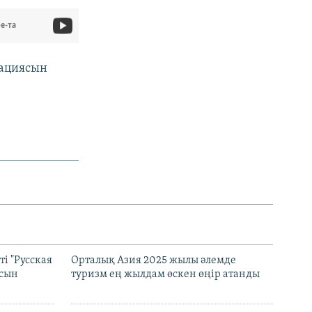
e-та
рациясын
і "Русская
Орталық Азия 2025 жылы әлемде
асын
туризм ең жылдам өскен өңір атанды