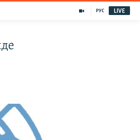
LIVE
РУС
йде