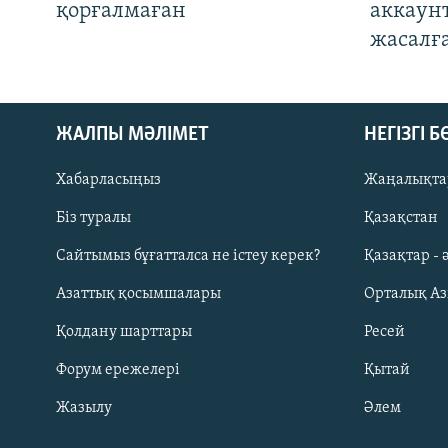
қорғалмаған
аккаун
жасалғ
ЖАЛПЫ МӘЛІМЕТ
НЕГІЗГІ 
Хабарласыңыз
Жаңалықта
Біз туралы
Қазақстан
Русский
Сайтымыз бұғатталса не істеу керек?
Қазақтар - 
Азаттық қосымшалары
Орталық А
ЖАЗЫЛЫҢЫЗ
Қолдану шарттары
Ресей
Форум ережелері
Қытай
Жазылу
Әлем
Басқа тілдерде