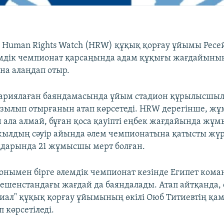
Human Rights Watch (HRW) құқық қорғау ұйымы Ресей
мдік чемпионат қарсаңында адам құқығы жағдайыны
а алаңдап отыр.
жариялаған баяндамасында ұйым стадион құрылысш
зылып отырғанын атап көрсетеді. HRW дерегінше, ж
ала алмай, бұған қоса қауіпті еңбек жағдайында жұмы
жылдың сәуір айында әлем чемпионатына қатысты жүр
дарында 21 жұмысшы мерт болған.
онымен бірге әлемдік чемпионат кезінде Египет ком
шенстандағы жағдай да баяндалады. Атап айтқанда, о
иал" құқық қорғау ұйымының өкілі Оюб Титиевтің қа
 көрсетіледі.