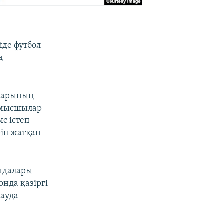
де футбол
ң
ыларының
ұмысшылар
с істеп
іп жатқан
андалары
нда қазіргі
мауда