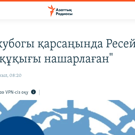
кубогы қарсаңында Ресе
 құқығы нашарлаған"
жыл, 08:20
VPN-сіз оқу