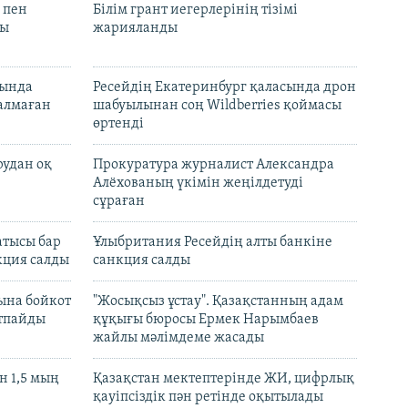
 пен
Білім грант иегерлерінің тізімі
лы
жарияланды
нында
Ресейдің Екатеринбург қаласында дрон
талмаған
шабуылынан соң Wildberries қоймасы
өртенді
рудан оқ
Прокуратура журналист Александра
Алёхованың үкімін жеңілдетуді
сұраған
атысы бар
Ұлыбритания Ресейдің алты банкіне
кция салды
санкция салды
ына бойкот
"Жосықсыз ұстау". Қазақстанның адам
ртпайды
құқығы бюросы Ермек Нарымбаев
жайлы мәлімдеме жасады
 1,5 мың
Қазақстан мектептерінде ЖИ, цифрлық
қауіпсіздік пән ретінде оқытылады