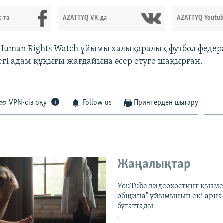
-та
AZATTYQ VK-да
AZATTYQ Youtub
Human Rights Watch ұйымы халықаралық футбол феде
дегі адам құқығы жағдайына әсер етуге шақырған.
VPN-сіз оқу
Follow us
Принтерден шығару
Жаңалықтар
YouTube видеохостинг қызмет
община" ұйымының екі арн
бұғаттады