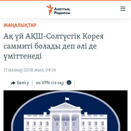
Accessibility
links
Skip
ЖАҢАЛЫҚТАР
to
ЖАҢАЛЫҚТАР
Ақ үй АҚШ-Солтүстік Корея
main
САЯСАТ
content
саммиті болады деп әлі де
AZATTYQTV
Skip
үміттенеді
to
ҚАҢТАР ОҚИҒАСЫ
main
17 мамыр 2018 жыл, 08:16
АДАМ ҚҰҚЫҚТАРЫ
Navigation
Skip
Бөлісу
VPN-сіз оқу
ӘЛЕУМЕТ
to
ӘЛЕМ
Search
АРНАЙЫ ЖОБАЛАР
Русский