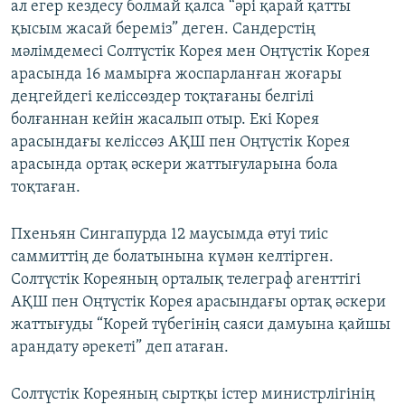
ал егер кездесу болмай қалса “әрі қарай қатты
қысым жасай береміз” деген. Сандерстің
мәлімдемесі Солтүстік Корея мен Оңтүстік Корея
арасында 16 мамырға жоспарланған жоғары
деңгейдегі келіссөздер тоқтағаны белгілі
болғаннан кейін жасалып отыр. Екі Корея
арасындағы келіссөз АҚШ пен Оңтүстік Корея
арасында ортақ әскери жаттығуларына бола
тоқтаған.
Пхеньян Сингапурда 12 маусымда өтуі тиіс
саммиттің де болатынына күмән келтірген.
Солтүстік Кореяның орталық телеграф агенттігі
АҚШ пен Оңтүстік Корея арасындағы ортақ әскери
жаттығуды “Корей түбегінің саяси дамуына қайшы
арандату әрекеті” деп атаған.
Солтүстік Кореяның сыртқы істер министрлігінің