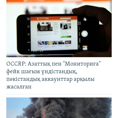
OCCRP: Азаттық пен "Мониториға"
фейк шағым үндістандық,
пәкістандық аккаунттар арқылы
жасалған