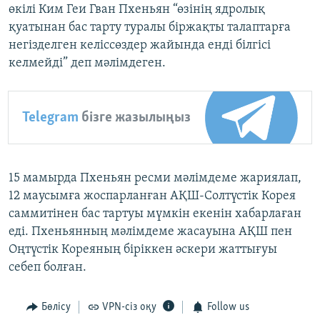
өкілі Ким Геи Гван Пхеньян “өзінің ядролық
қуатынан бас тарту туралы біржақты талаптарға
негізделген келіссөздер жайында енді білгісі
келмейді” деп мәлімдеген.
Telegram
бізге жазылыңыз
15 мамырда Пхеньян ресми мәлімдеме жариялап,
12 маусымға жоспарланған АҚШ-Солтүстік Корея
саммитінен бас тартуы мүмкін екенін хабарлаған
еді. Пхеньянның мәлімдеме жасауына АҚШ пен
Оңтүстік Кореяның біріккен әскери жаттығуы
себеп болған.
Бөлісу
VPN-сіз оқу
Follow us