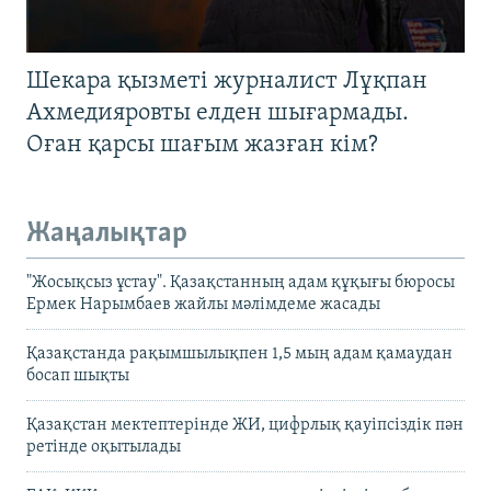
Шекара қызметі журналист Лұқпан
Ахмедияровты елден шығармады.
Оған қарсы шағым жазған кім?
Жаңалықтар
"Жосықсыз ұстау". Қазақстанның адам құқығы бюросы
Ермек Нарымбаев жайлы мәлімдеме жасады
Қазақстанда рақымшылықпен 1,5 мың адам қамаудан
босап шықты
Қазақстан мектептерінде ЖИ, цифрлық қауіпсіздік пән
ретінде оқытылады