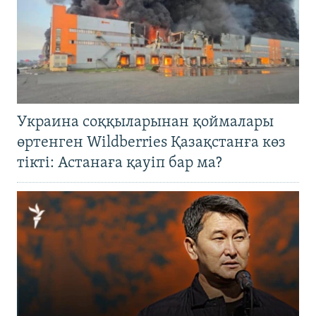
Украина соққыларынан қоймалары
өртенген Wildberries Қазақстанға көз
тікті: Астанаға қауіп бар ма?