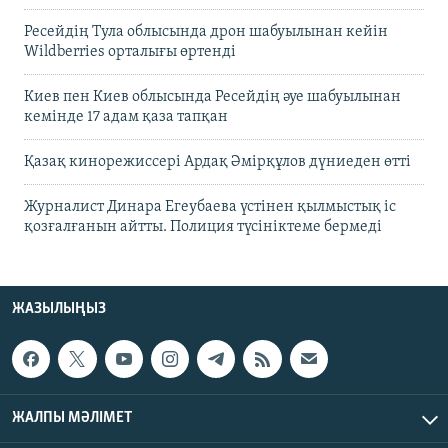
Ресейдің Тула облысында дрон шабуылынан кейін
Wildberries орталығы өртенді
Киев пен Киев облысында Ресейдің әуе шабуылынан
кемінде 17 адам қаза тапқан
Қазақ кинорежиссері Ардақ Әмірқұлов дүниеден өтті
Журналист Динара Егеубаева үстінен қылмыстық іс
қозғалғанын айтты. Полиция түсініктеме бермеді
ЖАЗЫЛЫҢЫЗ
ЖАЛПЫ МӘЛІМЕТ