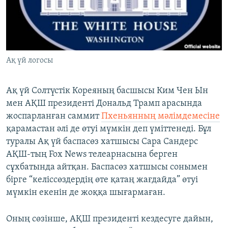
ЖАЗЫЛЫҢЫЗ
Басқа тілдерде
Ақ үй логосы
Ақ үй Солтүстік Кореяның басшысы Ким Чен Ын
мен АҚШ президенті Дональд Трамп арасында
жоспарланған саммит
Пхеньянның мәлімдемесіне
қарамастан әлі де өтуі мүмкін деп үміттенеді. Бұл
туралы Ақ үй баспасөз хатшысы Сара Сандерс
АҚШ-тың Fox News телеарнасына берген
сұхбатында айтқан. Баспасөз хатшысы сонымен
бірге “келіссөздердің өте қатаң жағдайда” өтуі
мүмкін екенін де жоққа шығармаған.
Оның сөзінше, АҚШ президенті кездесуге дайын,