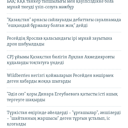
БАҚ: КҚК танкер тапшылығы мен қауіпсіздікке бола
мұнай тиеуді үзіп-созуға мәжбүр
"Қазақстан" арнасы сайлауалды дебаттағы сауалнамада
"ешқандай бұрмалау болған жоқ" дейді
Ресейдің Ярослав қаласындағы ірі мұнай зауытына
дрон шабуылдады
CPJ ұйымы Қазақстан билігін Лұқпан Ахмедияровты
қудалауды тоқтатуға үндеді
Wildberries негізгі қоймаларын Ресейден көшірмек
деген хабарды жоққа шығарды
"Әділ сөз" қоры Динара Егеубаеваға қатысты істі ашық
тергеуге шақырды
Түркістан өңірінде әйелдерді – "ұрғашылар", әншілерді
– "шайтанның жаршысы" деген тұрғын ұсталып, іс
қозғалды