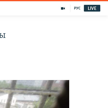
LIVE
РУС
шы