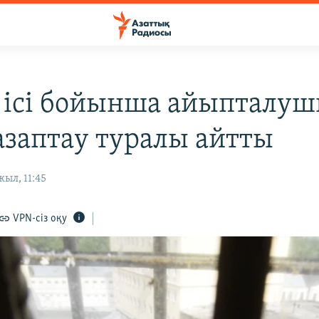
” ісі бойынша айыпталу
азаптау туралы айтты
ыл, 11:45
VPN-сіз оқу