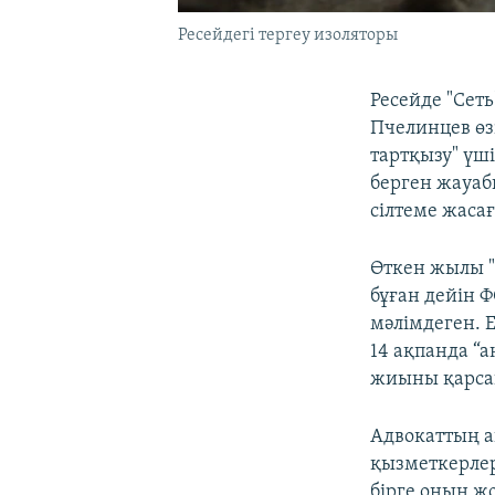
Ресейдегі тергеу изоляторы
Ресейде "Сет
Пчелинцев өз
тартқызу" үші
берген жауабы
сілтеме жаса
Өткен жылы "
бұған дейін 
мәлімдеген. 
14 ақпанда “
жиыны қарсаң
Адвокаттың а
қызметкерлер
бірге оның ж