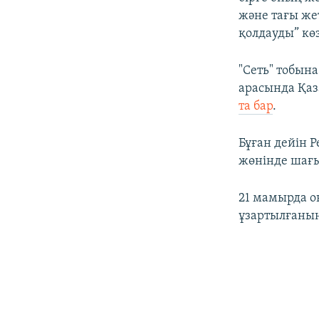
және тағы жет
қолдауды” кө
"Сеть" тобына
арасында Қаз
та бар
.
Бұған дейін Р
жөнінде шағы
21 мамырда о
ұзартылғанын