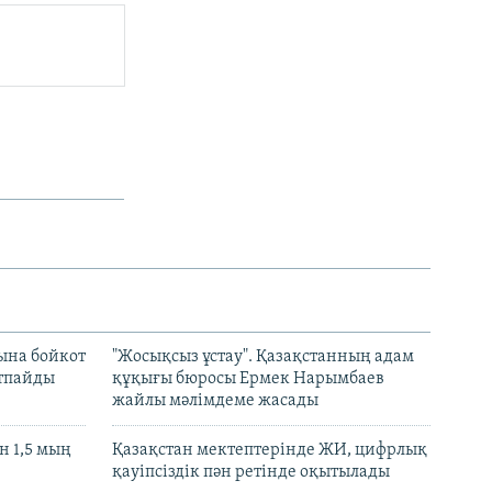
ына бойкот
"Жосықсыз ұстау". Қазақстанның адам
ртпайды
құқығы бюросы Ермек Нарымбаев
жайлы мәлімдеме жасады
 1,5 мың
Қазақстан мектептерінде ЖИ, цифрлық
қауіпсіздік пән ретінде оқытылады