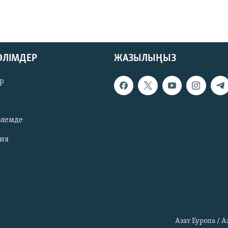
БӨЛІМДЕР
ЖАЗЫЛЫҢЫЗ
р
әлемде
зия
Азат Еуропа / 