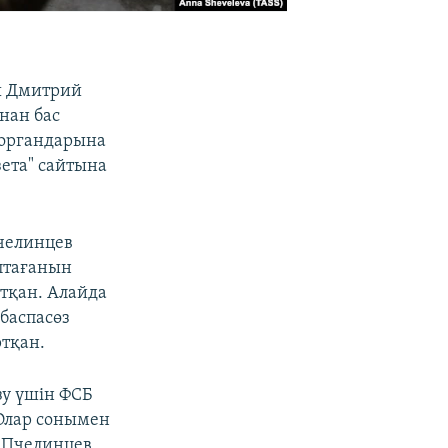
ы Дмитрий
нан бас
у органдарына
зета" сайтына
челинцев
птағанын
йтқан. Алайда
баспасөз
ртқан.
зу үшін ФСБ
 Олар сонымен
н.Пчелинцев