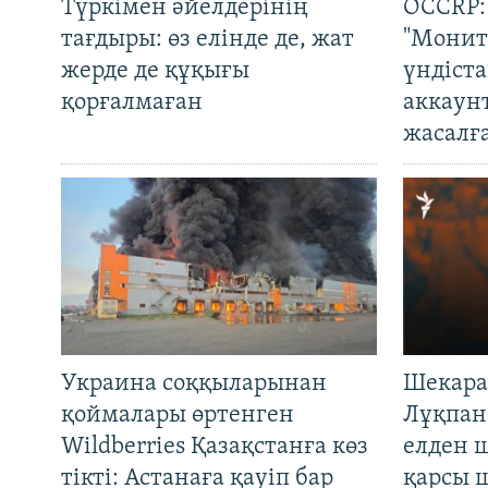
Түркімен әйелдерінің
OCCRP:
тағдыры: өз елінде де, жат
"Монит
жерде де құқығы
үндіст
қорғалмаған
аккаун
жасалғ
Украина соққыларынан
Шекара
қоймалары өртенген
Лұқпан
Wildberries Қазақстанға көз
елден 
тікті: Астанаға қауіп бар
қарсы 