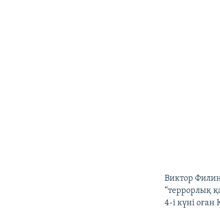
Виктор Филин
“террорлық қ
4-і күні оған