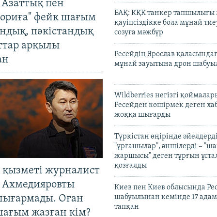
 Азаттық пен
БАҚ: КҚК танкер тапшылығы
ориға" фейк шағым
қауіпсіздікке бола мұнай тиеу
андық, пәкістандық
созуға мәжбүр
ттар арқылы
Ресейдің Ярослав қаласындағ
ан
мұнай зауытына дрон шабуы
Wildberries негізгі қоймала
Ресейден көшірмек деген ха
жоққа шығарды
Түркістан өңірінде әйелдерді
"ұрғашылар", әншілерді – "
жаршысы" деген тұрғын ұстал
қозғалды
 қызметі журналист
 Ахмедияровты
Киев пен Киев облысында Рес
шығармады. Оған
шабуылынан кемінде 17 адам
тапқан
шағым жазған кім?