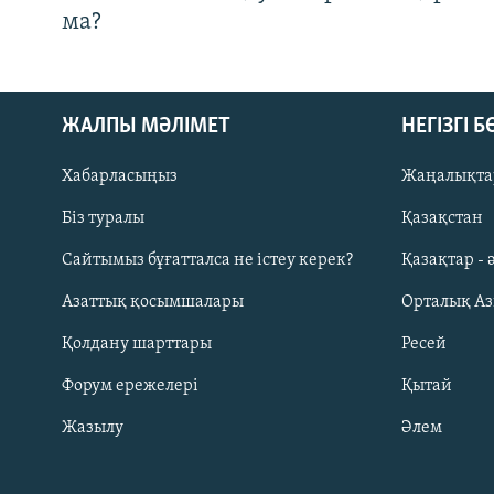
ма?
ЖАЛПЫ МӘЛІМЕТ
НЕГІЗГІ 
Хабарласыңыз
Жаңалықта
Біз туралы
Қазақстан
Русский
Сайтымыз бұғатталса не істеу керек?
Қазақтар - 
Азаттық қосымшалары
Орталық А
ЖАЗЫЛЫҢЫЗ
Қолдану шарттары
Ресей
Форум ережелері
Қытай
Жазылу
Әлем
Басқа тілдерде