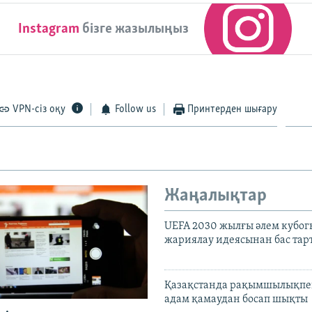
Instagram
бізге жазылыңыз
VPN-сіз оқу
Follow us
Принтерден шығару
Жаңалықтар
UEFA 2030 жылғы әлем кубог
жариялау идеясынан бас та
Қазақстанда рақымшылықпен
адам қамаудан босап шықты