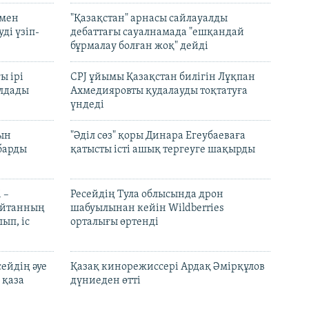
 мен
"Қазақстан" арнасы сайлауалды
ді үзіп-
дебаттағы сауалнамада "ешқандай
бұрмалау болған жоқ" дейді
ы ірі
CPJ ұйымы Қазақстан билігін Лұқпан
лдады
Ахмедияровты қудалауды тоқтатуға
үндеді
рын
"Әділ сөз" қоры Динара Егеубаеваға
барды
қатысты істі ашық тергеуге шақырды
 –
Ресейдің Тула облысында дрон
шайтанның
шабуылынан кейін Wildberries
ып, іс
орталығы өртенді
ейдің әуе
Қазақ кинорежиссері Ардақ Әмірқұлов
 қаза
дүниеден өтті