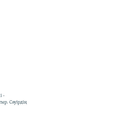
і -
ыр. Сәуірдің