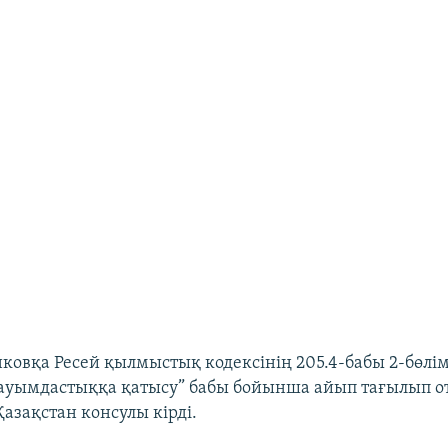
ковқа Ресей қылмыстық кодексінің 205.4-бабы 2-бөлім
ауымдастыққа қатысу” бабы бойынша айып тағылып от
 Қазақстан консулы кірді.