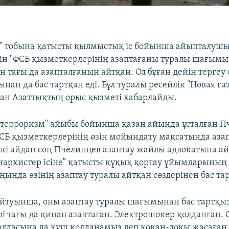
ь" тобына қатысты қылмыстық іс бойынша айыпталуш
ін "ФСБ қызметкерлерінің азаптағаны туралы шағымы
н тағы да азапталғанын айтқан. Ол бұған дейін терге
нан да бас тартқан еді. Бұл туралы ресейлік "Новая га
ған Азаттықтың орыс қызметі хабарлайды.
терроризм" айыбы бойынша қазан айында ұсталған П
ФСБ қызметкерлерінің өзін мойындату мақсатында аза
Екі айдан соң Пчелинцев азаптау жайлы адвокатына а
анархистер ісіне” қатысты құқық қорғау ұйымдарының 
ында өзінің азаптау туралы айтқан сөздерінен бас та
йтуынша, оны азаптау туралы шағымынан бас тартқы
і тағы да қинап азаптаған. Электрошокер қолданған.
олдасына да күш қолданамыз деп қоқан-лоқы жасаға