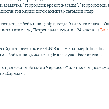
і азаматқа “террорлық әрекет жасады", "терроризмді 
здейтін топ құрды деген айыптар тағылып отыр.
 қатысты іс бойынша қазіргі кезде 9 адам қамалған. О
ақстан азаматы, Петропавлда туылған 24 жастағы
Вик
есейдің тергеу комитеті ФСБ қызметкерлерінің өзін а
мы бойынша қылмыстық іс қозғаудан бас тартқан.
ның адвокаты Виталий Черкасов Филинковтың қамау м
 хабарлады.