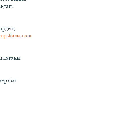
ақтап,
лардың
тор Филинков
заптағаны
ерзімі