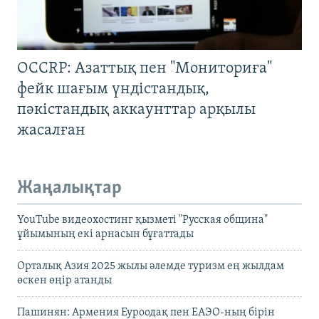
OCCRP: Азаттық пен "Мониториға"
фейк шағым үндістандық,
пәкістандық аккаунттар арқылы
жасалған
Жаңалықтар
YouTube видеохостинг қызметі "Русская община"
ұйымының екі арнасын бұғаттады
Орталық Азия 2025 жылы әлемде туризм ең жылдам
өскен өңір атанды
Пашинян: Армения Еуроодақ пен ЕАЭО-ның бірін