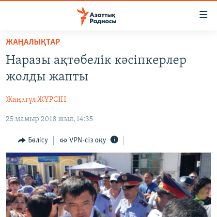
Accessibility
links
Skip
ЖАҢАЛЫҚТАР
to
ЖАҢАЛЫҚТАР
Наразы ақтөбелік кәсіпкерлер
main
САЯСАТ
content
жолды жапты
AZATTYQTV
Skip
to
Жаңагүл ЖҮРСІН
ҚАҢТАР ОҚИҒАСЫ
main
25 мамыр 2018 жыл, 14:35
АДАМ ҚҰҚЫҚТАРЫ
Navigation
Skip
ӘЛЕУМЕТ
Бөлісу
VPN-сіз оқу
to
ӘЛЕМ
Search
АРНАЙЫ ЖОБАЛАР
Русский