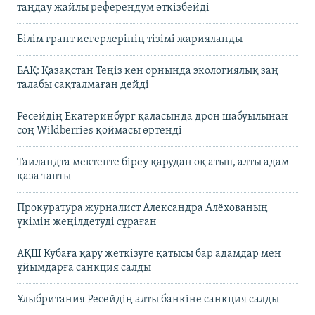
таңдау жайлы референдум өткізбейді
Білім грант иегерлерінің тізімі жарияланды
БАҚ: Қазақстан Теңіз кен орнында экологиялық заң
талабы сақталмаған дейді
Ресейдің Екатеринбург қаласында дрон шабуылынан
соң Wildberries қоймасы өртенді
Таиландта мектепте біреу қарудан оқ атып, алты адам
қаза тапты
Прокуратура журналист Александра Алёхованың
үкімін жеңілдетуді сұраған
АҚШ Кубаға қару жеткізуге қатысы бар адамдар мен
ұйымдарға санкция салды
Ұлыбритания Ресейдің алты банкіне санкция салды