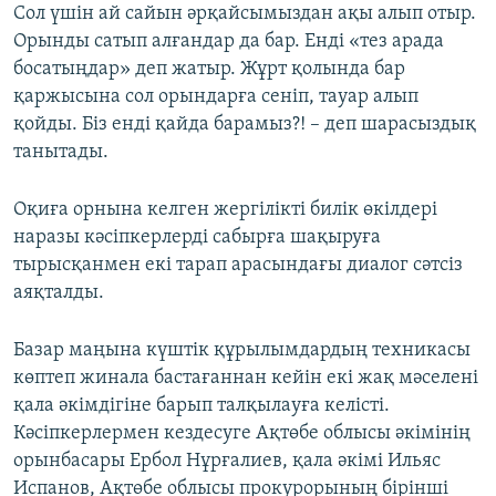
Сол үшін ай сайын әрқайсымыздан ақы алып отыр.
Орынды сатып алғандар да бар. Енді «тез арада
босатыңдар» деп жатыр. Жұрт қолында бар
қаржысына сол орындарға сеніп, тауар алып
қойды. Біз енді қайда барамыз?! – деп шарасыздық
танытады.
Оқиға орнына келген жергілікті билік өкілдері
наразы кәсіпкерлерді сабырға шақыруға
тырысқанмен екі тарап арасындағы диалог сәтсіз
аяқталды.
Базар маңына күштік құрылымдардың техникасы
көптеп жинала бастағаннан кейін екі жақ мәселені
қала әкімдігіне барып талқылауға келісті.
Кәсіпкерлермен кездесуге Ақтөбе облысы әкімінің
орынбасары Ербол Нұрғалиев, қала әкімі Ильяс
Испанов, Ақтөбе облысы прокурорының бірінші