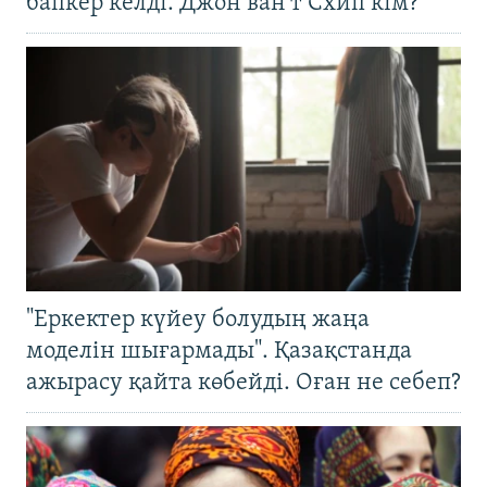
бапкер келді. Джон ван’т Схип кім?
"Еркектер күйеу болудың жаңа
моделін шығармады". Қазақстанда
ажырасу қайта көбейді. Оған не себеп?