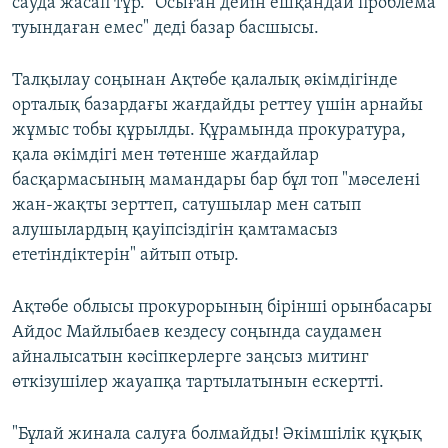
сауда жасап тұр. "Осыған дейін ешқандай проблема
туындаған емес" деді базар басшысы.
Талқылау соңынан Ақтөбе қалалық әкімдігінде
орталық базардағы жағдайды реттеу үшін арнайы
жұмыс тобы құрылды. Құрамында прокуратура,
қала әкімдігі мен төтенше жағдайлар
басқармасының мамандары бар бұл топ "мәселені
жан-жақты зерттеп, сатушылар мен сатып
алушылардың қауіпсіздігін қамтамасыз
ететіндіктерін" айтып отыр.
Ақтөбе облысы прокурорының бірінші орынбасары
Айдос Майлыбаев кездесу соңында саудамен
айналысатын кәсіпкерлерге заңсыз митинг
өткізушілер жауапқа тартылатынын ескертті.
"Бұлай жинала салуға болмайды! Әкімшілік құқық