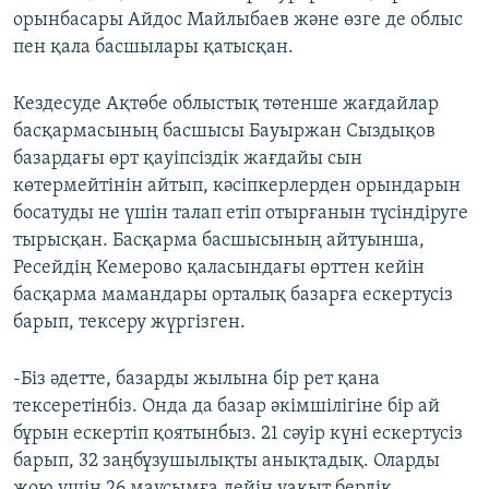
орынбасары Айдос Майлыбаев және өзге де облыс
пен қала басшылары қатысқан.
Кездесуде Ақтөбе облыстық төтенше жағдайлар
басқармасының басшысы Бауыржан Сыздықов
базардағы өрт қауіпсіздік жағдайы сын
көтермейтінін айтып, кәсіпкерлерден орындарын
босатуды не үшін талап етіп отырғанын түсіндіруге
тырысқан. Басқарма басшысының айтуынша,
Ресейдің Кемерово қаласындағы өрттен кейін
басқарма мамандары орталық базарға ескертусіз
барып, тексеру жүргізген.
-Біз әдетте, базарды жылына бір рет қана
тексеретінбіз. Онда да базар әкімшілігіне бір ай
бұрын ескертіп қоятынбыз. 21 сәуір күні ескертусіз
барып, 32 заңбұзушылықты анықтадық. Оларды
жою үшін 26 маусымға дейін уақыт бердік.