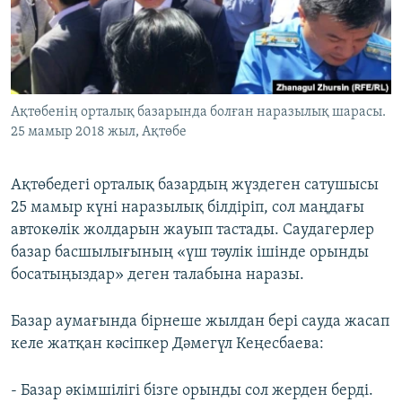
ЖАЗЫЛЫҢЫЗ
Басқа тілдерде
Ақтөбенің орталық базарында болған наразылық шарасы.
25 мамыр 2018 жыл, Ақтөбе
Ақтөбедегі орталық базардың жүздеген сатушысы
25 мамыр күні наразылық білдіріп, сол маңдағы
автокөлік жолдарын жауып тастады. Саудагерлер
базар басшылығының «үш тәулік ішінде орынды
босатыңыздар» деген талабына наразы.
Базар аумағында бірнеше жылдан бері сауда жасап
келе жатқан кәсіпкер Дәмегүл Кеңесбаева:
- Базар әкімшілігі бізге орынды сол жерден берді.