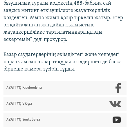
бұзушылық туралы кодекстің 488-бабына сай
заңсыз митинг өткізушілерге жауапкершілік
көзделген. Мына жиын қазір тіркеліп жатыр. Егер
ол қайталанған жағдайда қылмыстық
жауапкершілікке тартылатындарыңызды
ескертемін" деді прокурор.
Базар саудагерлерінің әкімдіктегі және көшедегі
наразылығын ақпарат құрал өкілдерінен де басқа
бірнеше камера түсіріп тұрды.
AZATTYQ Facebook-та
AZATTYQ VK-да
AZATTYQ Youtube-та