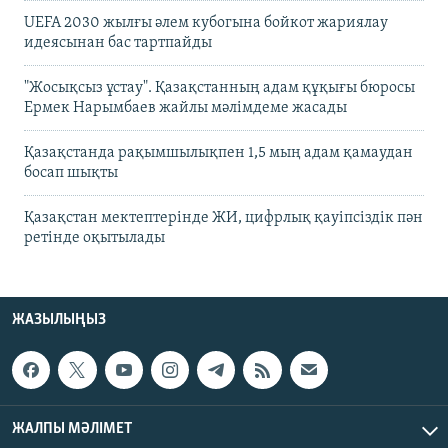
UEFA 2030 жылғы әлем кубогына бойкот жариялау
идеясынан бас тартпайды
"Жосықсыз ұстау". Қазақстанның адам құқығы бюросы
Ермек Нарымбаев жайлы мәлімдеме жасады
Қазақстанда рақымшылықпен 1,5 мың адам қамаудан
босап шықты
Қазақстан мектептерінде ЖИ, цифрлық қауіпсіздік пән
ретінде оқытылады
ЖАЗЫЛЫҢЫЗ
ЖАЛПЫ МӘЛІМЕТ