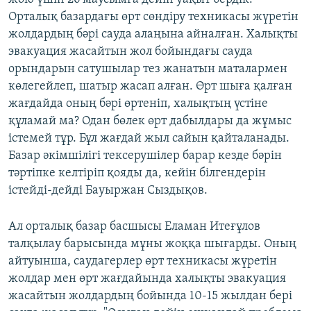
Орталық базардағы өрт сөндіру техникасы жүретін
жолдардың бәрі сауда алаңына айналған. Халықты
эвакуация жасайтын жол бойындағы сауда
орындарын сатушылар тез жанатын маталармен
көлегейлеп, шатыр жасап алған. Өрт шыға қалған
жағдайда оның бәрі өртеніп, халықтың үстіне
құламай ма? Одан бөлек өрт дабылдары да жұмыс
істемей тұр. Бұл жағдай жыл сайын қайталанады.
Базар әкімшілігі тексерушілер барар кезде бәрін
тәртіпке келтіріп қояды да, кейін білгендерін
істейді-дейді Бауыржан Сыздықов.
Ал орталық базар басшысы Еламан Итеғұлов
талқылау барысында мұны жоққа шығарды. Оның
айтуынша, саудагерлер өрт техникасы жүретін
жолдар мен өрт жағдайында халықты эвакуация
жасайтын жолдардың бойында 10-15 жылдан бері