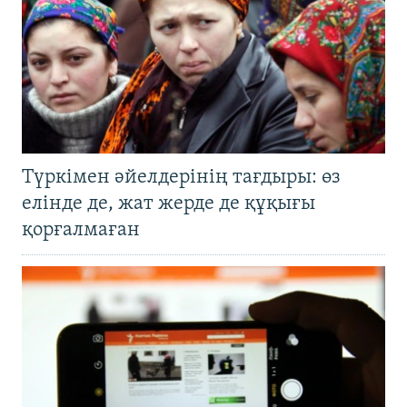
Түркімен әйелдерінің тағдыры: өз
елінде де, жат жерде де құқығы
қорғалмаған