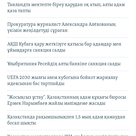
Таиландта мектепте біреу қарудан оқ атып, алты адам
қаза тапты
Прокуратура журналист Александра Алёхованың
үкімін жеңілдетуді сұраған
АҚШ Кубаға қару жеткізуге қатысы бар адамдар мен
ұйымдарға санкция салды
Ұлыбритания Ресейдің алты банкіне санкция салды
UEFA 2030 жылғы әлем кубогына бойкот жариялау
идеясынан бас тартпайды
"Жосықсыз ұстау". Қазақстанның адам құқығы бюросы
Ермек Нарымбаев жайлы мәлімдеме жасады
Қазақстанда рақымшылықпен 1,5 мың адам қамаудан
босап шықты