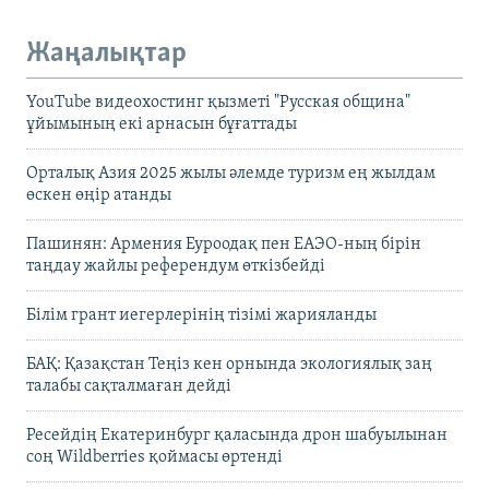
Жаңалықтар
YouTube видеохостинг қызметі "Русская община"
ұйымының екі арнасын бұғаттады
Орталық Азия 2025 жылы әлемде туризм ең жылдам
өскен өңір атанды
Пашинян: Армения Еуроодақ пен ЕАЭО-ның бірін
таңдау жайлы референдум өткізбейді
Білім грант иегерлерінің тізімі жарияланды
БАҚ: Қазақстан Теңіз кен орнында экологиялық заң
талабы сақталмаған дейді
Ресейдің Екатеринбург қаласында дрон шабуылынан
соң Wildberries қоймасы өртенді