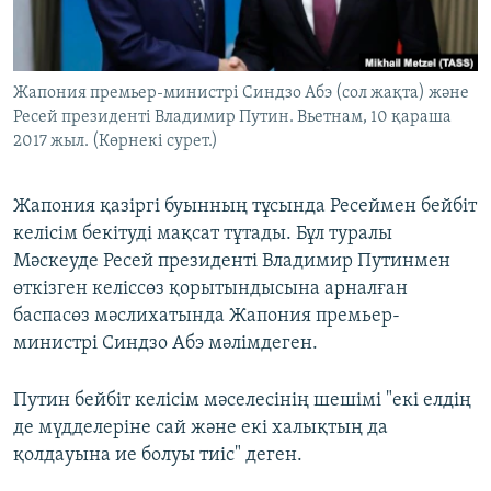
ЖАЗЫЛЫҢЫЗ
Жапония премьер-министрі Синдзо Абэ (сол жақта) және
Ресей президенті Владимир Путин. Вьетнам, 10 қараша
Басқа тілдерде
2017 жыл. (Көрнекі сурет.)
Жапония қазіргі буынның тұсында Ресеймен бейбіт
келісім бекітуді мақсат тұтады. Бұл туралы
Мәскеуде Ресей президенті Владимир Путинмен
өткізген келіссөз қорытындысына арналған
баспасөз мәслихатында Жапония премьер-
министрі Синдзо Абэ мәлімдеген.
Путин бейбіт келісім мәселесінің шешімі "екі елдің
де мүдделеріне сай және екі халықтың да
қолдауына ие болуы тиіс" деген.