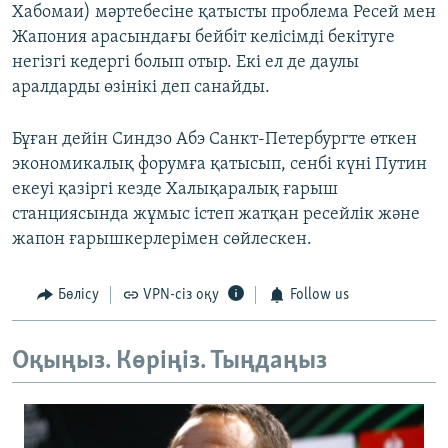
Хабомаи) мәртебесіне қатысты проблема Ресей мен
Жапония арасындағы бейбіт келісімді бекітуге
негізгі кедергі болып отыр. Екі ел де даулы
аралдарды өзінікі деп санайды.
Бұған дейін Синдзо Абэ Санкт-Петербургте өткен
экономикалық форумға қатысып, сенбі күні Путин
екеуі қазіргі кезде Халықаралық ғарыш
станциясында жұмыс істеп жатқан ресейлік және
жапон ғарышкерлерімен сөйлескен.
Бөлісу
VPN-сіз оқу
Follow us
Оқыңыз. Көріңіз. Тыңдаңыз