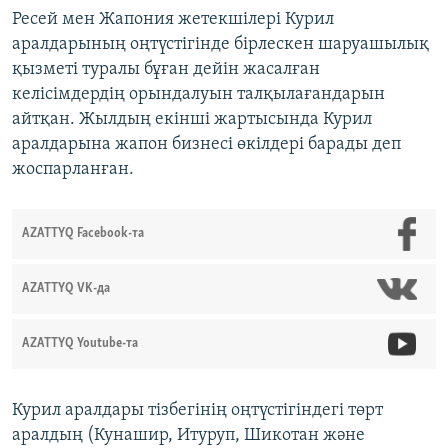
Ресей мен Жапония жетекшілері Курил
аралдарының оңтүстігінде бірлескен шаруашылық
қызметі туралы бұған дейін жасалған
келісімдердің орындалуын талқылағандарын
айтқан. Жылдың екінші жартысында Курил
аралдарына жапон бизнесі өкілдері барады деп
жоспарланған.
AZATTYQ Facebook-та
AZATTYQ VK-да
AZATTYQ Youtube-та
Курил аралдары тізбегінің оңтүстігіндегі төрт
аралдың (Кунашир, Итуруп, Шикотан және