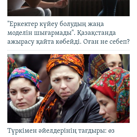
"Еркектер күйеу болудың жаңа
моделін шығармады". Қазақстанда
ажырасу қайта көбейді. Оған не себеп?
Түркімен әйелдерінің тағдыры: өз