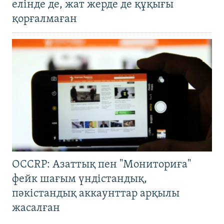
елінде де, жат жерде де құқығы
қорғалмаған
OCCRP: Азаттық пен "Мониториға"
фейк шағым үндістандық,
пәкістандық аккаунттар арқылы
жасалған