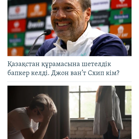
Қазақстан құрамасына шетелдік
бапкер келді. Джон ван’т Схип кім?