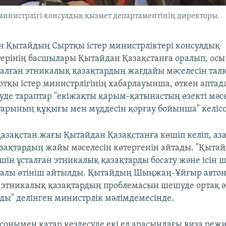
 министрлігі консулдық қызмет департаментінің директоры.
н Қытайдың Сыртқы істер министрліктері консулдық
ерінің басшылары Қытайдан Қазақстанға оралып, осы
алған этникалық қазақтардың жағдайы мәселесін тал
ртқы істер министрлігінің хабарлауынша, өткен апта
суде тараптар "екіжақты қарым-қатынастың өзекті мәс
ттарының құқығы мен мүддесін қорғау бойынша" келісс
азақстан жағы Қытайдан Қазақстанға көшіп келіп, аз
зақтардың жайы мәселесін көтергенін айтады. "Қытай
шін ұсталған этникалық қазақтарды босату және ісін 
уралы өтініш айтылды. Қытайдың Шыңжаң-Ұйғыр авт
этникалық қазақтардың проблемасын шешуде ортақ ә
лды" делінген министрлік мәлімдемесінде.
сонымен қатар кездесуде екі ел арасындағы виза реж