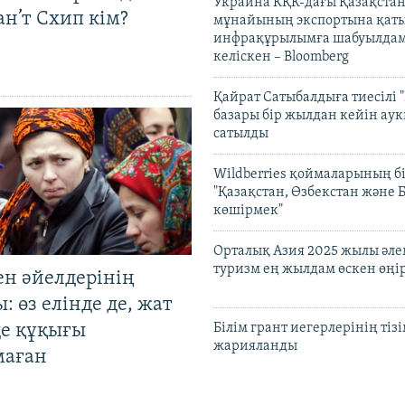
Украина КҚК-дағы Қазақста
н’т Схип кім?
мұнайының экспортына қаты
инфрақұрылымға шабуылдам
келіскен – Bloomberg
Қайрат Сатыбалдыға тиесілі "
базары бір жылдан кейін ау
сатылды
Wildberries қоймаларының бі
"Қазақстан, Өзбекстан және 
көшірмек"
Орталық Азия 2025 жылы әл
туризм ең жылдам өскен өңі
ен әйелдерінің
: өз елінде де, жат
де құқығы
Білім грант иегерлерінің тізі
жарияланды
маған