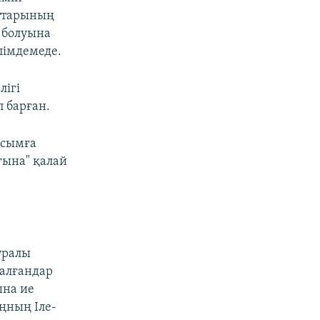
аттарының
 болуына
лімдемеде.
лігі
 барған.
ысымға
ғына" қалай
уралы
талғандар
ына ие
ңның Іле-