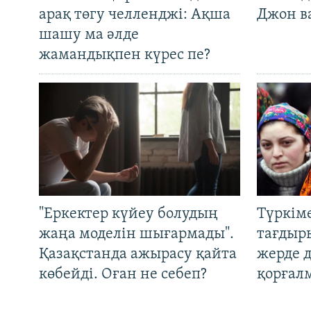
арақ төгу челленджі: Ақша
Джон ва
шашу ма әлде
жамандықпен күрес пе?
"Еркектер күйеу болудың
Түркім
жаңа моделін шығармады".
тағдыры
Қазақстанда ажырасу қайта
жерде 
көбейді. Оған не себеп?
қорғал