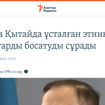
а Қытайда ұсталған этн
тарды босатуды сұрады
жыл, 14:30
VPN-сіз оқу