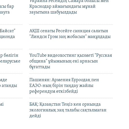
н
Украина Ресейдің Самара облысы мен
сы бар
Краснодар аймағындағы мұнай
ауға
зауытына шабуылдады
Байсат"
АҚШ сенаты Ресейге санкция салатын
кционда
"Линдси Грэм заң жобасын" мақұлдады
р бөлігін
YouTube видеохостинг қызметі "Русская
Беларуське
община" ұйымының екі арнасын
бұғаттады
емде
Пашинян: Армения Еуроодақ пен
р атанды
ЕАЭО-ның бірін таңдау жайлы
референдум өткізбейді
мі
БАҚ: Қазақстан Теңіз кен орнында
экологиялық заң талабы сақталмаған
дейді