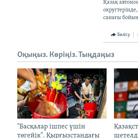
Қазақ автоно
округтерінде
санағы бойын
Бөлісу
Оқыңыз. Көріңіз. Тыңдаңыз
"Басқалар ішпес үшін
Қазақс
төгейік". Қырғызстандағы
шетелді