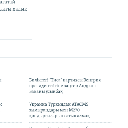
ағатай
жылғы халық
л
Биліктегі "Тиса" партиясы Венгрия
президенттігіне заңгер Андраш
Баканы ұсынбақ
с
Украина Түркиядан ATACMS
і
зымырандары мен M270
қондырғыларын сатып алмақ