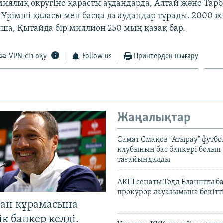
миялық округіне қарасты аудандарда, Алтай және Тарб
, Үрімші қаласы мен басқа да аудандар тұрады. 2000 
ша, Қытайда бір миллион 250 мың қазақ бар.
VPN-сіз оқу
Follow us
Принтерден шығару
Жаңалықтар
Самат Смақов "Атырау" футбо
клубының бас бапкері болып
тағайындалды
АҚШ сенаты Тодд Бланшты ба
прокурор лауазымына бекітт
тан құрамасына
к бапкер келді.