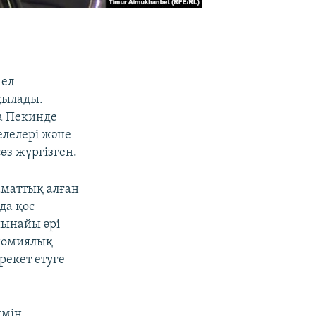
 ел
қылады.
да Пекинде
елелері және
өз жүргізген.
аматтық алған
да қос
шынайы әрі
ономиялық
рекет етуге
имін