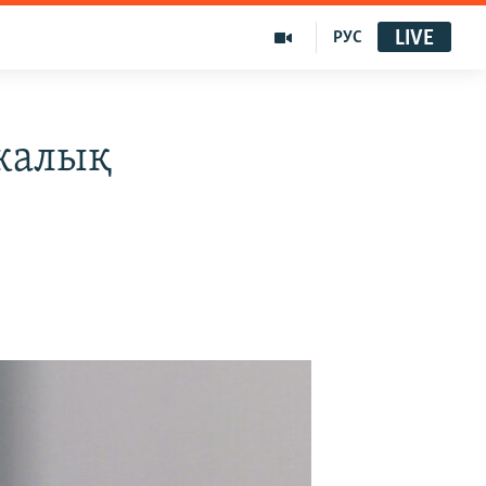
LIVE
РУС
икалық