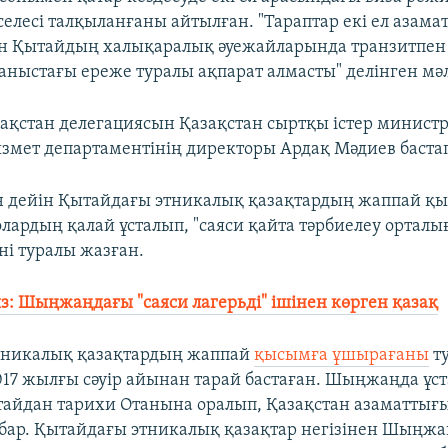
селесі талқыланғаны айтылған. "Тараптар екі ел азам
ен Қытайдың халықаралық әуежайларында транзитпен
аныстағы ереже туралы ақпарат алмасты" делінген мә
зақстан делегациясын Қазақстан сыртқы істер министр
змет департаментінің директоры Ардақ Мәдиев бастап
н дейін Қытайдағы этникалық қазақтардың жаппай қ
лардың қалай ұсталып, "саяси қайта тәрбиелеу орталы
ні туралы жазған.
: Шыңжаңдағы "саяси лагерьді" ішінен көрген қазақ
тникалық қазақтардың жаппай
қысымға ұшырағаны
т
017 жылғы сәуір айынан тарай бастаған. Шыңжаңда ұс
айдан тарихи Отанына оралып, Қазақстан азаматтығ
 бар. Қытайдағы этникалық қазақтар негізінен Шыңжа