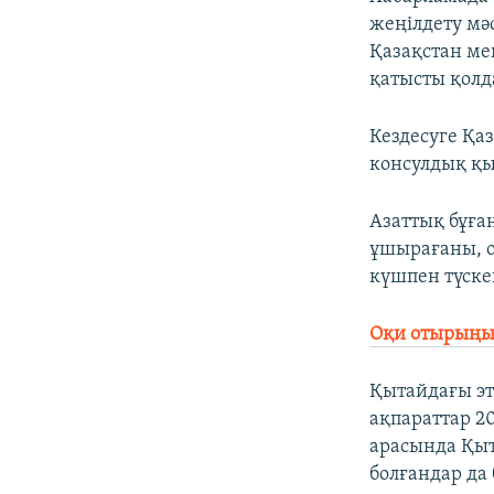
жеңілдету мә
Қазақстан м
қатысты қолд
Кездесуге Қа
консулдық қы
Азаттық бұға
ұшырағаны, о
күшпен түске
Оқи отырыңыз
Қытайдағы э
ақпараттар 2
арасында Қыт
болғандар да