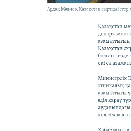
Ардақ Мәдиев, Қазақстан сыртқы істер
Қазақстан ме
департаментт
азаматтығын 
Қазақстан сы
болған кезде
екі ел азама
Министрлік Қ
этникалық қа
азаматтығы ү
әділ қарау т
ауданындағы 
келісім жаса
Хабарламада 