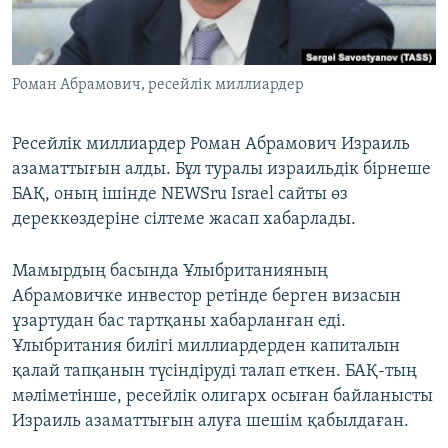
ЖАЗЫЛЫҢЫЗ
Роман Абрамович, ресейлік миллиардер
Басқа тілдерде
Ресейлік миллиардер Роман Абрамович Израиль
азаматтығын алды. Бұл туралы израильдік бірнеше
БАҚ, оның ішінде NEWSru Israel сайты өз
дереккөздеріне сілтеме жасап хабарлады.
Мамырдың басында Ұлыбританияның
Абрамовичке инвестор ретінде берген визасын
ұзартудан бас тартқаны хабарланған еді.
Ұлыбритания билігі миллиардерден капиталын
қалай тапқанын түсіндіруді талап еткен. БАҚ-тың
мәліметінше, ресейлік олигарх осыған байланысты
Израиль азаматтығын алуға шешім қабылдаған.