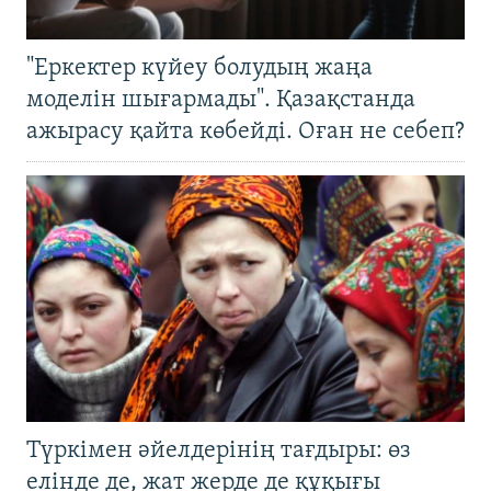
"Еркектер күйеу болудың жаңа
моделін шығармады". Қазақстанда
ажырасу қайта көбейді. Оған не себеп?
Түркімен әйелдерінің тағдыры: өз
елінде де, жат жерде де құқығы