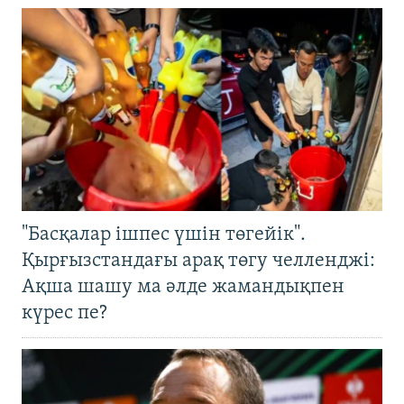
"Басқалар ішпес үшін төгейік".
Қырғызстандағы арақ төгу челленджі:
Ақша шашу ма әлде жамандықпен
күрес пе?