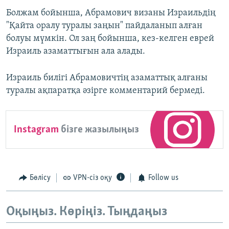
Болжам бойынша, Абрамович визаны Израильдің
"Қайта оралу туралы заңын" пайдаланып алған
болуы мүмкін. Ол заң бойынша, кез-келген еврей
Израиль азаматтығын ала алады.
Израиль билігі Абрамовичтің азаматтық алғаны
туралы ақпаратқа әзірге комментарий бермеді.
Instagram
бізге жазылыңыз
Бөлісу
VPN-сіз оқу
Follow us
Оқыңыз. Көріңіз. Тыңдаңыз