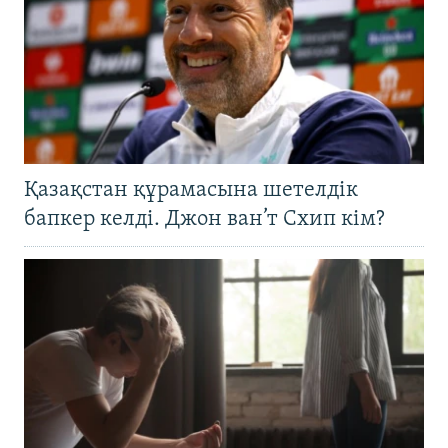
Қазақстан құрамасына шетелдік
бапкер келді. Джон ван’т Схип кім?