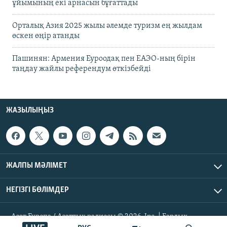
ұйымының екі арнасын бұғаттады
Орталық Азия 2025 жылы әлемде туризм ең жылдам
өскен өңір атанды
Пашинян: Армения Еуроодақ пен ЕАЭО-ның бірін
таңдау жайлы референдум өткізбейді
ЖАЗЫЛЫҢЫЗ
ЖАЛПЫ МӘЛІМЕТ
НЕГІЗГІ БӨЛІМДЕР
Азат Еуропа / Азаттық радиосы © 2026, Inc. | Барлық
құқықтары қорғалған