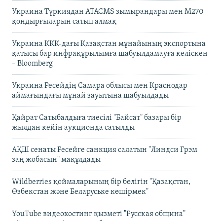
Украина Түркиядан ATACMS зымырандары мен M270
қондырғыларын сатып алмақ
Украина КҚК-дағы Қазақстан мұнайының экспортына
қатысы бар инфрақұрылымға шабуылдамауға келіскен
– Bloomberg
Украина Ресейдің Самара облысы мен Краснодар
аймағындағы мұнай зауытына шабуылдады
Қайрат Сатыбалдыға тиесілі "Байсат" базары бір
жылдан кейін аукционда сатылды
АҚШ сенаты Ресейге санкция салатын "Линдси Грэм
заң жобасын" мақұлдады
Wildberries қоймаларының бір бөлігін "Қазақстан,
Өзбекстан және Беларуське көшірмек"
YouTube видеохостинг қызметі "Русская община"