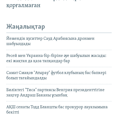
қорғалмаған
Жаңалықтар
Йемендік хуситтер Сауд Арабиясына дронмен
шабуылдады
Ресей мен Украина бір-біріне әуе шабуылын жасады:
екі жақтан да қаза тапқандар бар
Самат Смақов "Атырау" футбол клубының бас бапкері
болып тағайындалды
Биліктегі "Тиса" партиясы Венгрия президенттігіне
заңгер Андраш Баканы ұсынбақ
АҚШ сенаты Тодд Бланшты бас прокурор лауазымына
бекітті