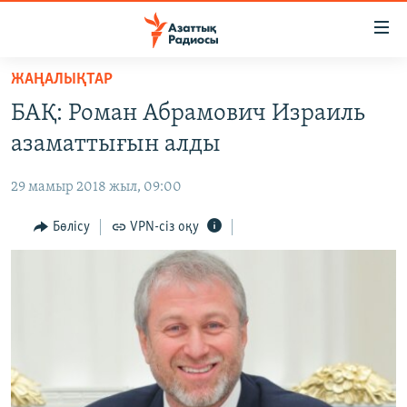
Accessibility
links
Skip
ЖАҢАЛЫҚТАР
to
ЖАҢАЛЫҚТАР
БАҚ: Роман Абрамович Израиль
main
САЯСАТ
content
азаматтығын алды
AZATTYQTV
Skip
to
29 мамыр 2018 жыл, 09:00
ҚАҢТАР ОҚИҒАСЫ
main
АДАМ ҚҰҚЫҚТАРЫ
Бөлісу
VPN-сіз оқу
Navigation
Skip
ӘЛЕУМЕТ
to
ӘЛЕМ
Search
АРНАЙЫ ЖОБАЛАР
Русский