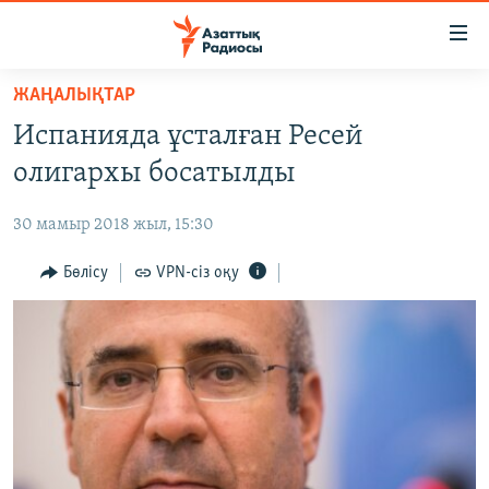
Accessibility
links
Skip
ЖАҢАЛЫҚТАР
to
ЖАҢАЛЫҚТАР
Испанияда ұсталған Ресей
main
САЯСАТ
content
олигархы босатылды
AZATTYQTV
Skip
to
30 мамыр 2018 жыл, 15:30
ҚАҢТАР ОҚИҒАСЫ
main
АДАМ ҚҰҚЫҚТАРЫ
Бөлісу
VPN-сіз оқу
Navigation
Skip
ӘЛЕУМЕТ
to
ӘЛЕМ
Search
АРНАЙЫ ЖОБАЛАР
Русский