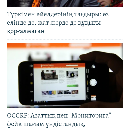
Түркімен әйелдерінің тағдыры: өз
елінде де, жат жерде де құқығы
қорғалмаған
OCCRP: Азаттық пен "Мониториға"
фейк шағым үндістандық,