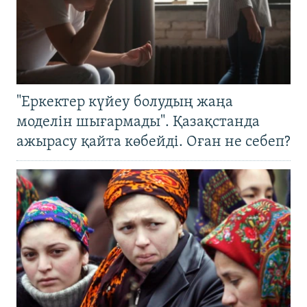
"Еркектер күйеу болудың жаңа
моделін шығармады". Қазақстанда
ажырасу қайта көбейді. Оған не себеп?