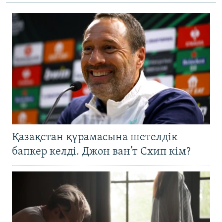
Қазақстан құрамасына шетелдік
бапкер келді. Джон ван’т Схип кім?