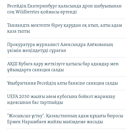
Ресейдің Екатеринбург қаласында дрон шабуылынан
соң Wildberries қоймасы өртенді
Таиландта мектепте біреу қарудан оқ атып, алты адам
қаза тапты
Прокуратура журналист Александра Алёхованың
үкімін жеңілдетуді сұраған
АҚШ Кубаға қару жеткізуге қатысы бар адамдар мен
ұйымдарға санкция салды
Ұлыбритания Ресейдің алты банкіне санкция салды
UEFA 2030 жылғы әлем кубогына бойкот жариялау
идеясынан бас тартпайды
"Жосықсыз ұстау". Қазақстанның адам құқығы бюросы
Ермек Нарымбаев жайлы мәлімдеме жасады