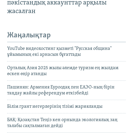
пәкістандық аккаунттар арқылы
жасалған
Жаңалықтар
YouTube видеохостинг қызметі "Русская община"
ұйымының екі арнасын бұғаттады
Орталық Азия 2025 жылы әлемде туризм ең жылдам
өскен өңір атанды
Пашинян: Армения Еуроодақ пен ЕАЭО-ның бірін
таңдау жайлы референдум өткізбейді
Білім грант иегерлерінің тізімі жарияланды
БАҚ: Қазақстан Теңіз кен орнында экологиялық заң
талабы сақталмаған дейді