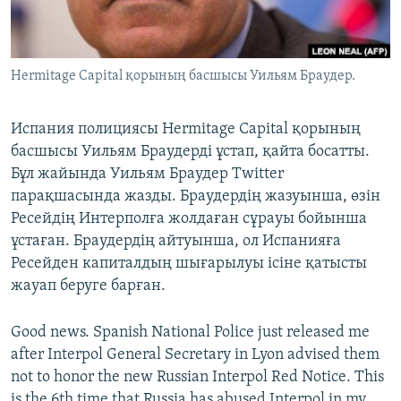
ЖАЗЫЛЫҢЫЗ
Hermitage Capital қорының басшысы Уильям Браудер.
Басқа тілдерде
Испания полициясы Hermitage Capital қорының
басшысы Уильям Браудерді ұстап, қайта босатты.
Бұл жайында Уильям Браудер Twitter
парақшасында жазды. Браудердің жазуынша, өзін
Ресейдің Интерполға жолдаған сұрауы бойынша
ұстаған. Браудердің айтуынша, ол Испанияға
Ресейден капиталдың шығарылуы ісіне қатысты
жауап беруге барған.
Good news. Spanish National Police just released me
after Interpol General Secretary in Lyon advised them
not to honor the new Russian Interpol Red Notice. This
is the 6th time that Russia has abused Interpol in my