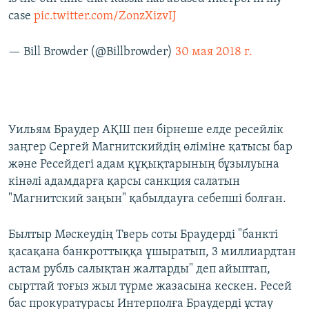
case
pic.twitter.com/ZonzXizvIJ
— Bill Browder (@Billbrowder)
30 мая 2018 г.
Уильям Браудер АҚШ пен бірнеше елде ресейлік
заңгер Сергей Магнитскийдің өліміне қатысы бар
және Ресейдегі адам құқықтарының бұзылуына
кінәлі адамдарға қарсы санкция салатын
"Магнитский заңын" қабылдауға себепші болған.
Былтыр Мәскеудің Тверь соты Браудерді "банкті
қасақана банкроттыққа ұшыратып, 3 миллиардтан
астам рубль салықтан жалтарды" деп айыптап,
сырттай тоғыз жыл түрме жазасына кескен. Ресей
бас прокуратурасы Интерполға Браудерді ұстау