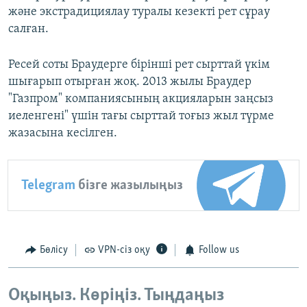
және экстрадициялау туралы кезекті рет сұрау
салған.
Ресей соты Браудерге бірінші рет сырттай үкім
шығарып отырған жоқ. 2013 жылы Браудер
"Газпром" компаниясының акцияларын заңсыз
иеленгені" үшін тағы сырттай тоғыз жыл түрме
жазасына кесілген.
Telegram
бізге жазылыңыз
Бөлісу
VPN-сіз оқу
Follow us
Оқыңыз. Көріңіз. Тыңдаңыз