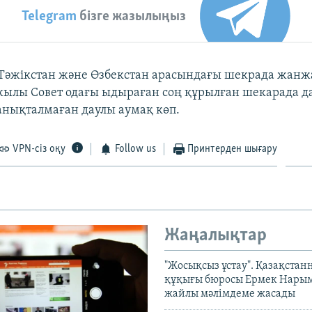
Telegram
бізге жазылыңыз
Тәжікстан және Өзбекстан арасындағы шекрада жанж
 жылы Совет одағы ыдыраған соң құрылған шекарада д
 анықталмаған даулы аумақ көп.
VPN-сіз оқу
Follow us
Принтерден шығару
Жаңалықтар
"Жосықсыз ұстау". Қазақста
құқығы бюросы Ермек Нары
жайлы мәлімдеме жасады