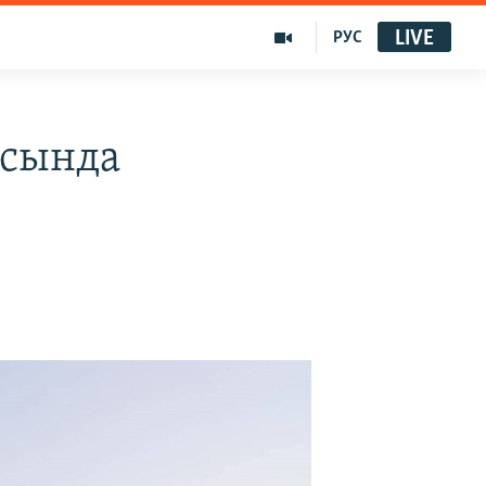
LIVE
РУС
асында