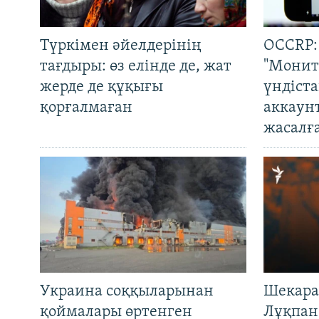
Түркімен әйелдерінің
OCCRP:
тағдыры: өз елінде де, жат
"Монит
жерде де құқығы
үндіст
қорғалмаған
аккаун
жасалғ
Украина соққыларынан
Шекара
қоймалары өртенген
Лұқпан