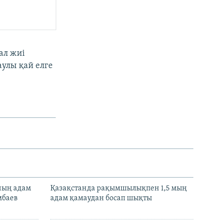
ал жиі
аулы қай елге
нның адам
Қазақстанда рақымшылықпен 1,5 мың
мбаев
адам қамаудан босап шықты