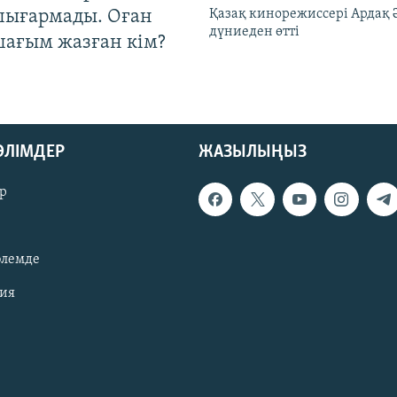
шығармады. Оған
Қазақ кинорежиссері Ардақ 
дүниеден өтті
шағым жазған кім?
БӨЛІМДЕР
ЖАЗЫЛЫҢЫЗ
р
әлемде
зия