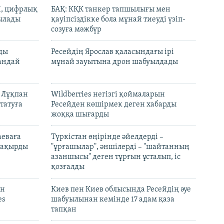
И, цифрлық
БАҚ: КҚК танкер тапшылығы мен
тылады
қауіпсіздікке бола мұнай тиеуді үзіп-
созуға мәжбүр
лды
Ресейдің Ярослав қаласындағы ірі
андай
мұнай зауытына дрон шабуылдады
н Лұқпан
Wildberries негізгі қоймаларын
татуға
Ресейден көшірмек деген хабарды
жоққа шығарды
аеваға
Түркістан өңірінде әйелдерді –
 шақырды
"ұрғашылар", әншілерді – "шайтанның
азаншысы" деген тұрғын ұсталып, іс
қозғалды
он
Киев пен Киев облысында Ресейдің әуе
es
шабуылынан кемінде 17 адам қаза
тапқан