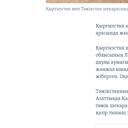
Қырғызстан мен Тәжікстан шекарасында
Қырғызстан м
арасында жа
Қырғызстан ш
облысының Л
даулы аумағы
жанжал шыққа
жіберген. Оқ
Тәжікстанны
Азаттыққа Қы
тәжік шекара
қазір тыныш 