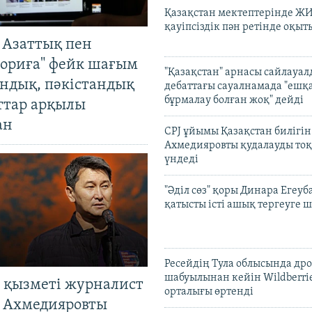
Қазақстан мектептерінде Ж
қауіпсіздік пән ретінде оқы
 Азаттық пен
ориға" фейк шағым
"Қазақстан" арнасы сайлауа
андық, пәкістандық
дебаттағы сауалнамада "ешқ
бұрмалау болған жоқ" дейді
ттар арқылы
ан
CPJ ұйымы Қазақстан билігі
Ахмедияровты қудалауды тоқ
үндеді
"Әділ сөз" қоры Динара Егеуб
қатысты істі ашық тергеуге
Ресейдің Тула облысында др
шабуылынан кейін Wildberri
 қызметі журналист
орталығы өртенді
 Ахмедияровты