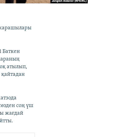
шекарашылары
і Баткен
караның
оқ атылып,
 қайтадан
атзода
сөзден соң үш
ғы жағдай
йтты.