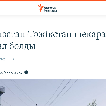
зстан-Тәжікстан шекар
л болды
ыл, 16:30
VPN-сіз оқу