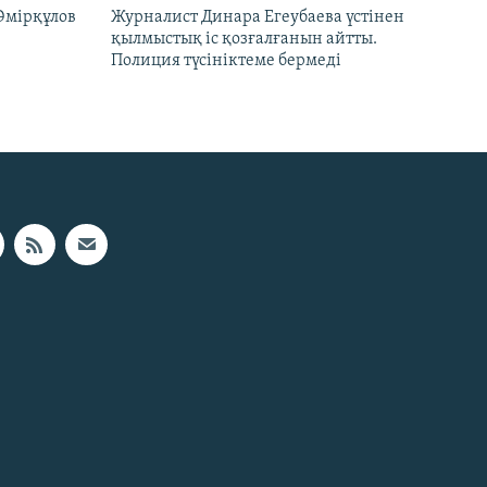
Әмірқұлов
Журналист Динара Егеубаева үстінен
қылмыстық іс қозғалғанын айтты.
Полиция түсініктеме бермеді