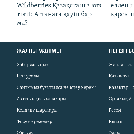
Wildberries Қазақстанға көз
елден 
тікті: Астанаға қауіп бар
қарсы 
ма?
ЖАЛПЫ МӘЛІМЕТ
НЕГІЗГІ 
Хабарласыңыз
Жаңалықта
Біз туралы
Қазақстан
Русский
Сайтымыз бұғатталса не істеу керек?
Қазақтар - 
Азаттық қосымшалары
Орталық А
ЖАЗЫЛЫҢЫЗ
Қолдану шарттары
Ресей
Форум ережелері
Қытай
Жазылу
Әлем