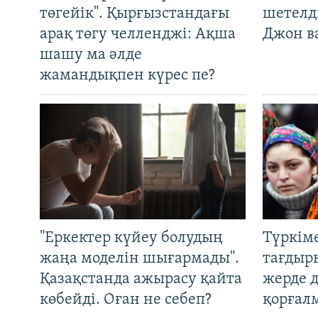
төгейік". Қырғызстандағы
шетелді
арақ төгу челленджі: Ақша
Джон ва
шашу ма әлде
жамандықпен күрес пе?
"Еркектер күйеу болудың
Түркім
жаңа моделін шығармады".
тағдыры
Қазақстанда ажырасу қайта
жерде 
көбейді. Оған не себеп?
қорғал