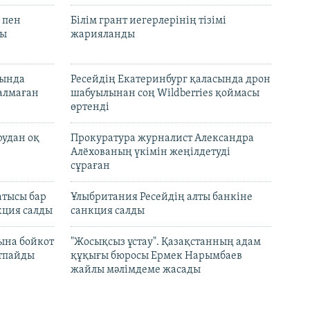
 пен
Білім грант иегерлерінің тізімі
лы
жарияланды
нында
Ресейдің Екатеринбург қаласында дрон
талмаған
шабуылынан соң Wildberries қоймасы
өртенді
рудан оқ
Прокуратура журналист Александра
Алёхованың үкімін жеңілдетуді
сұраған
атысы бар
Ұлыбритания Ресейдің алты банкіне
кция салды
санкция салды
ына бойкот
"Жосықсыз ұстау". Қазақстанның адам
ртпайды
құқығы бюросы Ермек Нарымбаев
жайлы мәлімдеме жасады