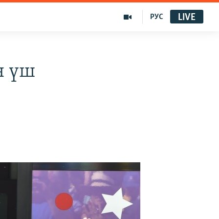
LIVE
РУС
н үш