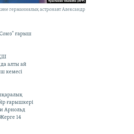
және германиялық астронавт Александр
"Союз" ғарыш
АҚШ
да алты ай
ыш кемесі
ықаралық
бір ғарышкері
и Арнольд
Жерге 14