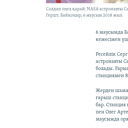
Солдан оңға қарай: NASA астронавты С
Гершт. Байқоңыр, 6 маусым 2018 жыл.
6 маусымда Б
кемесімен ү
Ресейлік Сер
астронавты С
болады. Ғары
станциямен 8
Жерден шама
ғарыш станци
бар. Станция
пен Олег Арт
маусымда ор