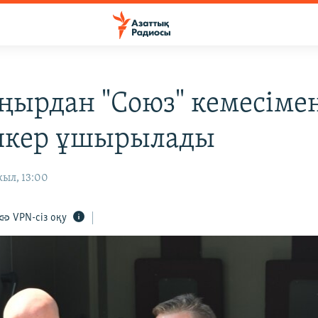
ңырдан "Союз" кемесіме
шкер ұшырылады
жыл, 13:00
VPN-сіз оқу