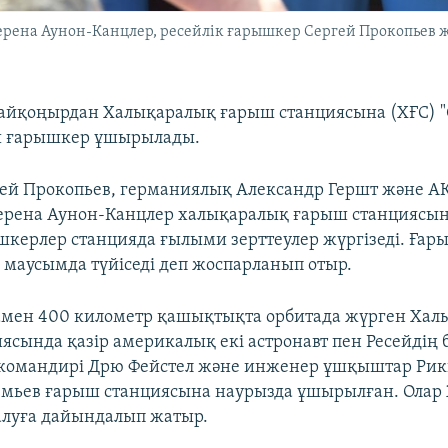
ерена Аунон-Канцлер, ресейлік ғарышкер Сергей Прокопьев 
айқоңырдан Халықаралық ғарыш станциясына (ХҒС) 
ш ғарышкер ұшырылады.
гей Прокопьев, германиялық Александр Гершт және 
ерена Аунон-Канцлер халықаралық ғарыш станциясын
шкерлер станцияда ғылыми зерттеулер жүргізеді. Ғар
 маусымда түйіседі деп жоспарланып отыр.
мен 400 километр қашықтықта орбитада жүрген Хал
ясында қазір америкалық екі астронавт пен Ресейдің 
 командирі Дрю Фейстел және инженер ұшқыштар Рик
емьев ғарыш станциясына наурызда ұшырылған. Олар 
алуға дайындалып жатыр.