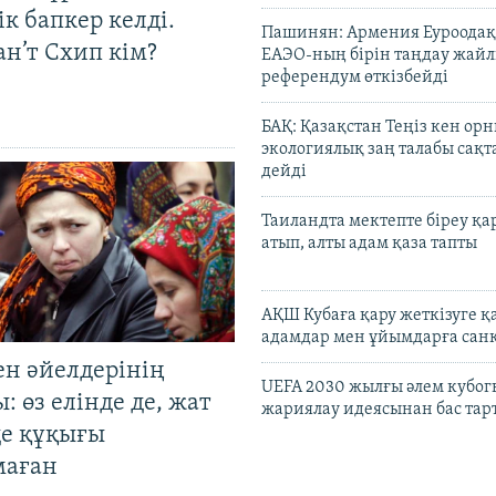
к бапкер келді.
Пашинян: Армения Еуроодақ
н’т Схип кім?
ЕАЭО-ның бірін таңдау жай
референдум өткізбейді
БАҚ: Қазақстан Теңіз кен ор
экологиялық заң талабы сақ
дейді
Таиландта мектепте біреу қа
атып, алты адам қаза тапты
АҚШ Кубаға қару жеткізуге қ
адамдар мен ұйымдарға сан
ен әйелдерінің
UEFA 2030 жылғы әлем кубог
: өз елінде де, жат
жариялау идеясынан бас та
де құқығы
маған