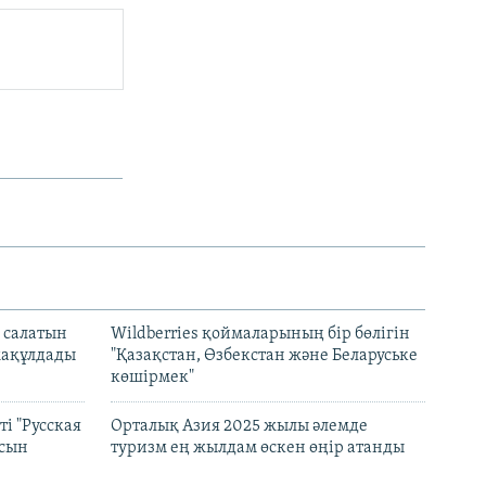
 салатын
Wildberries қоймаларының бір бөлігін
мақұлдады
"Қазақстан, Өзбекстан және Беларуське
көшірмек"
і "Русская
Орталық Азия 2025 жылы әлемде
асын
туризм ең жылдам өскен өңір атанды