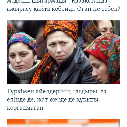
моделін шығармады". Қазақстанда
ажырасу қайта көбейді. Оған не себеп?
Түркімен әйелдерінің тағдыры: өз
елінде де, жат жерде де құқығы
қорғалмаған