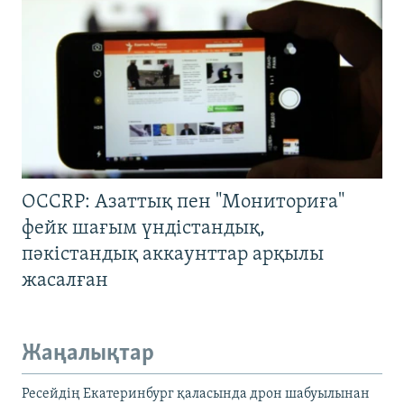
OCCRP: Азаттық пен "Мониториға"
фейк шағым үндістандық,
пәкістандық аккаунттар арқылы
жасалған
Жаңалықтар
Ресейдің Екатеринбург қаласында дрон шабуылынан