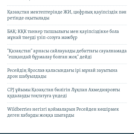
Қазақстан мектептерінде ЖИ, цифрлық қауіпсіздік пән
ретінде оқытылады
БАҚ: КҚК танкер тапшылығы мен қауіпсіздікке бола
мұнай тиеуді үзіп-созуға мәжбүр
"Қазақстан" арнасы сайлауалды дебаттағы сауалнамада
"ешқандай бұрмалау болған жоқ" дейді
Ресейдің Ярослав қаласындағы ірі мұнай зауытына
дрон шабуылдады
CPJ ұйымы Қазақстан билігін Лұқпан Ахмедияровты
қудалауды тоқтатуға үндеді
Wildberries негізгі қоймаларын Ресейден көшірмек
деген хабарды жоққа шығарды