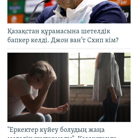
Қазақстан құрамасына шетелдік
бапкер келді. Джон ван’т Схип кім?
"Еркектер күйеу болудың жаңа