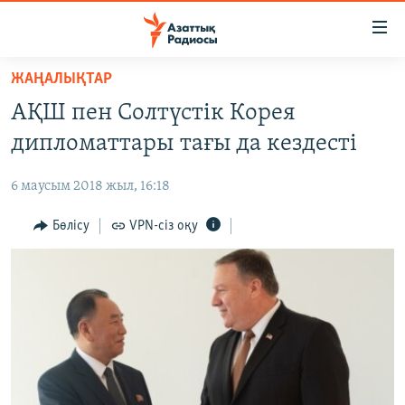
Accessibility
links
Skip
ЖАҢАЛЫҚТАР
to
ЖАҢАЛЫҚТАР
АҚШ пен Солтүстік Корея
main
САЯСАТ
content
дипломаттары тағы да кездесті
AZATTYQTV
Skip
to
6 маусым 2018 жыл, 16:18
ҚАҢТАР ОҚИҒАСЫ
main
АДАМ ҚҰҚЫҚТАРЫ
Бөлісу
VPN-сіз оқу
Navigation
Skip
ӘЛЕУМЕТ
to
ӘЛЕМ
Search
АРНАЙЫ ЖОБАЛАР
Русский