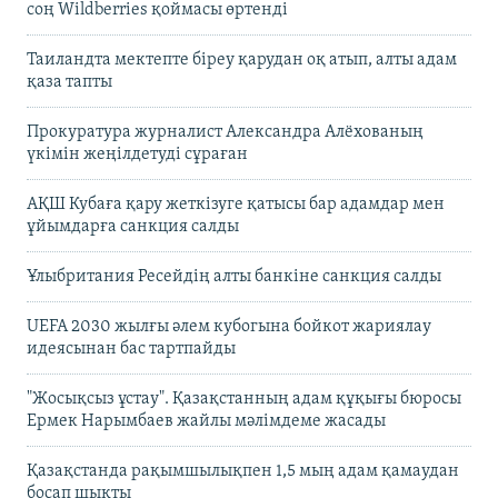
соң Wildberries қоймасы өртенді
Таиландта мектепте біреу қарудан оқ атып, алты адам
қаза тапты
Прокуратура журналист Александра Алёхованың
үкімін жеңілдетуді сұраған
АҚШ Кубаға қару жеткізуге қатысы бар адамдар мен
ұйымдарға санкция салды
Ұлыбритания Ресейдің алты банкіне санкция салды
UEFA 2030 жылғы әлем кубогына бойкот жариялау
идеясынан бас тартпайды
"Жосықсыз ұстау". Қазақстанның адам құқығы бюросы
Ермек Нарымбаев жайлы мәлімдеме жасады
Қазақстанда рақымшылықпен 1,5 мың адам қамаудан
босап шықты