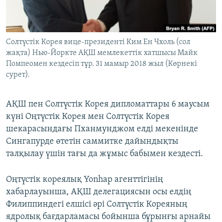
ЖАЗЫЛЫҢЫЗ
Солтүстік Корея вице-президенті Ким Ен Чхоль (сол
жақта) Нью-Йоркте АҚШ мемлекеттік хатшысы Майк
Басқа тілдерде
Помпеомен кездесіп тұр. 31 мамыр 2018 жыл (Көрнекі
сурет).
АҚШ пен Солтүстік Корея дипломаттары 6 маусым
күні Оңтүстік Корея мен Солтүстік Корея
шекарасындағы Пханмунджом елді мекенінде
Сингапурде өтетін саммитке дайындықты
талқылау үшін тағы да жұмыс бабымен кездесті.
Оңтүстік кореялық Yonhap агенттігінің
хабарлауынша, АҚШ делегациясын осы елдің
Филиппиндегі елшісі әрі Солтүстік Кореяның
ядролық бағдарламасы бойынша бұрынғы арнайы