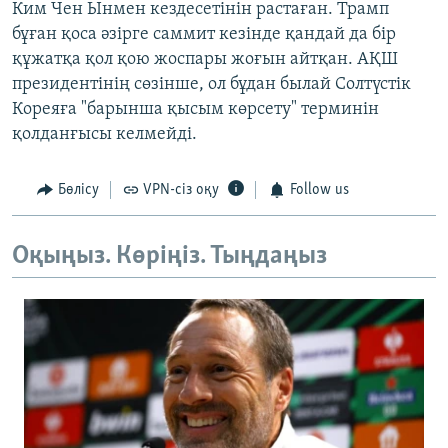
Ким Чен Ынмен кездесетінін растаған. Трамп
бұған қоса әзірге саммит кезінде қандай да бір
құжатқа қол қою жоспары жоғын айтқан. АҚШ
президентінің сөзінше, ол бұдан былай Солтүстік
Кореяға "барынша қысым көрсету" терминін
қолданғысы келмейді.
Бөлісу
VPN-сіз оқу
Follow us
Оқыңыз. Көріңіз. Тыңдаңыз