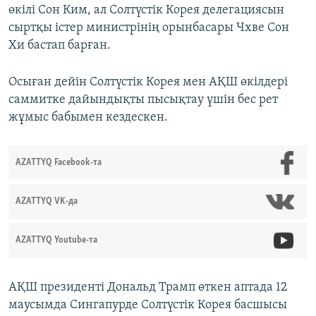
өкілі Сон Ким, ал Солтүстік Корея делегациясын
сыртқы істер министрінің орынбасары Чхве Сон
Хи бастап барған.
Осыған дейін Солтүстік Корея мен АҚШ өкілдері
саммитке дайындықты пысықтау үшін бес рет
жұмыс бабымен кездескен.
AZATTYQ Facebook-та
AZATTYQ VK-да
AZATTYQ Youtube-та
АҚШ президенті Дональд Трамп өткен аптада 12
маусымда Сингапурде Солтүстік Корея басшысы