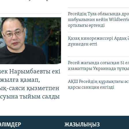
Ресейдің Тула облысында др
шабуылынан кейін Wildberri
орталығы өртенді
Қазақ кинорежиссері Ардақ 
дүниеден өтті
Ресей жағында соғысқан 51 е
азаматтары Украинада тұтқы
мек Нарымбаевты екі
жылға қамап,
АҚШ Ресейдің құрлықтағы әс
ық-саяси қызметпен
қарсы санкция енгізді
суына тыйым салды
БӨЛІМДЕР
ЖАЗЫЛЫҢЫЗ