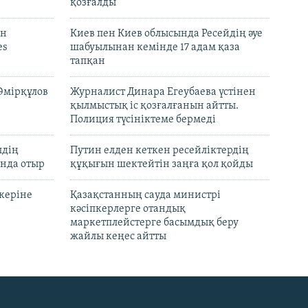
қозғалды
он
Киев пен Киев облысында Ресейдің әуе
es
шабуылынан кемінде 17 адам қаза
тапқан
Әмірқұлов
Журналист Динара Егеубаева үстінен
қылмыстық іс қозғалғанын айтты.
Полиция түсініктеме бермеді
лдің
Путин елден кеткен ресейліктердің
нда отыр
құқығын шектейтін заңға қол қойды
керіне
Қазақстанның сауда министрі
кәсіпкерлерге отандық
маркетплейстерге басымдық беру
жайлы кеңес айтты