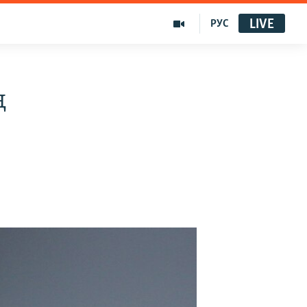
LIVE
РУС
ң