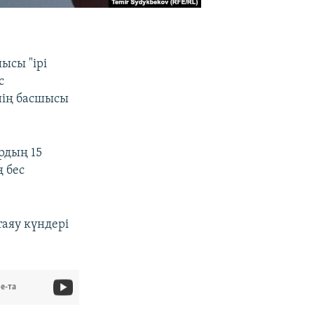
ысы "ірі
с
нің басшысы
рдың 15
 бес
таяу күндері
.
e-та