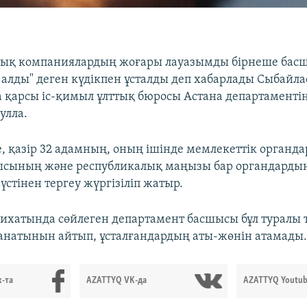
тық компаниялардың жоғары лауазымды бірнеше басш
 алды" деген күдікпен ұсталды деп хабарлады Сыбайла
қарсы іс-қимыл ұлттық бюросы Астана департаменті
улла.
, қазір 32 адамның, оның ішінде мемлекеттік органда
ысының және республикалық маңызы бар органдардың
стінен тергеу жүргізіліп жатыр.
лихатында сөйлеген департамент басшысы бұл туралы 
анатынын айтып, ұсталғандардың аты-жөнін атамады
-та
AZATTYQ VK-да
AZATTYQ Youtub