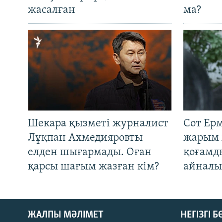
жасалған
ма?
Шекара қызметі журналист
Сот Ер
Лұқпан Ахмедияровты
жарым 
елден шығармады. Оған
қоғамд
қарсы шағым жазған кім?
айналы
ЖАЛПЫ МӘЛІМЕТ
НЕГІЗГІ 