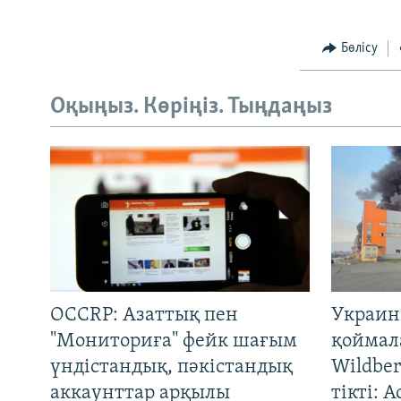
Бөлісу
Оқыңыз. Көріңіз. Тыңдаңыз
OCCRP: Азаттық пен
Украин
"Мониториға" фейк шағым
қоймал
үндістандық, пәкістандық
Wildber
аккаунттар арқылы
тікті: 