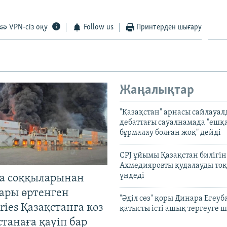
VPN-сіз оқу
Follow us
Принтерден шығару
Жаңалықтар
"Қазақстан" арнасы сайлауа
дебаттағы сауалнамада "ешқ
бұрмалау болған жоқ" дейді
CPJ ұйымы Қазақстан билігі
Ахмедияровты қудалауды тоқ
үндеді
а соққыларынан
ары өртенген
"Әділ сөз" қоры Динара Егеуб
ries Қазақстанға көз
қатысты істі ашық тергеуге
Астанаға қауіп бар