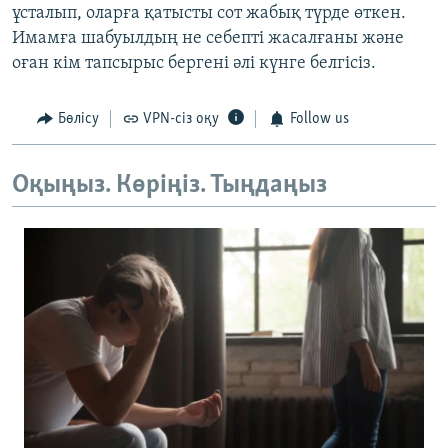
ұсталып, оларға қатысты сот жабық түрде өткен.
Имамға шабуылдың не себепті жасалғаны және
оған кім тапсырыс бергені әлі күнге белгісіз.
Бөлісу
VPN-сіз оқу
Follow us
Оқыңыз. Көріңіз. Тыңдаңыз