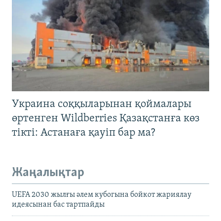
Украина соққыларынан қоймалары
өртенген Wildberries Қазақстанға көз
тікті: Астанаға қауіп бар ма?
Жаңалықтар
UEFA 2030 жылғы әлем кубогына бойкот жариялау
идеясынан бас тартпайды