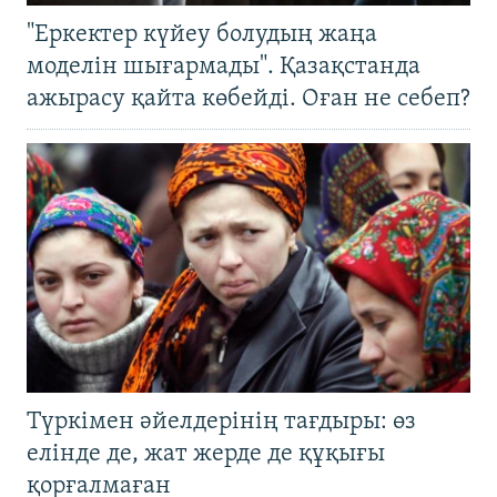
"Еркектер күйеу болудың жаңа
моделін шығармады". Қазақстанда
ажырасу қайта көбейді. Оған не себеп?
Түркімен әйелдерінің тағдыры: өз
елінде де, жат жерде де құқығы
қорғалмаған