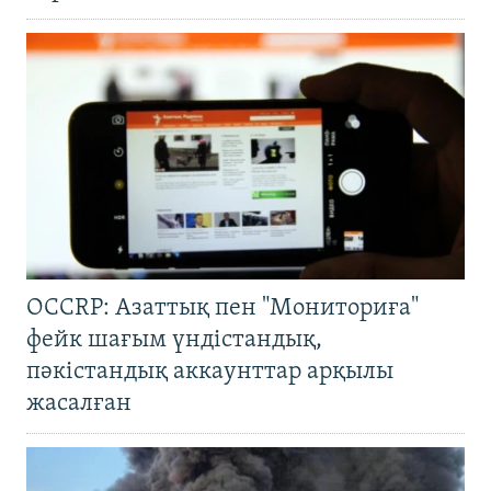
OCCRP: Азаттық пен "Мониториға"
фейк шағым үндістандық,
пәкістандық аккаунттар арқылы
жасалған