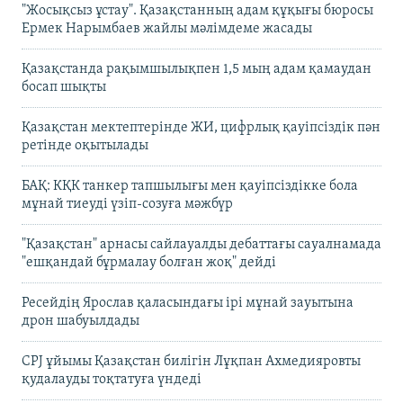
"Жосықсыз ұстау". Қазақстанның адам құқығы бюросы
Ермек Нарымбаев жайлы мәлімдеме жасады
Қазақстанда рақымшылықпен 1,5 мың адам қамаудан
босап шықты
Қазақстан мектептерінде ЖИ, цифрлық қауіпсіздік пән
ретінде оқытылады
БАҚ: КҚК танкер тапшылығы мен қауіпсіздікке бола
мұнай тиеуді үзіп-созуға мәжбүр
"Қазақстан" арнасы сайлауалды дебаттағы сауалнамада
"ешқандай бұрмалау болған жоқ" дейді
Ресейдің Ярослав қаласындағы ірі мұнай зауытына
дрон шабуылдады
CPJ ұйымы Қазақстан билігін Лұқпан Ахмедияровты
қудалауды тоқтатуға үндеді