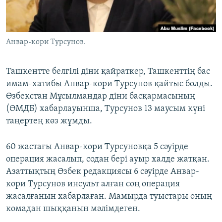
ЖАЗЫЛЫҢЫЗ
Анвар-кори Турсунов.
Басқа тілдерде
Ташкентте белгілі діни қайраткер, Ташкенттің бас
имам-хатибы Анвар-кори Турсунов қайтыс болды.
Өзбекстан Мұсылмандар діни басқармасының
(ӨМДБ) хабарлауынша, Турсунов 13 маусым күні
таңертең көз жұмды.
60 жастағы Анвар-кори Турсуновқа 5 сәуірде
операция жасалып, содан бері ауыр халде жатқан.
Азаттықтың Өзбек редакциясы 6 сәуірде Анвар-
кори Турсунов инсульт алған соң операция
жасалғанын хабарлаған. Мамырда туыстары оның
комадан шыққанын мәлімдеген.