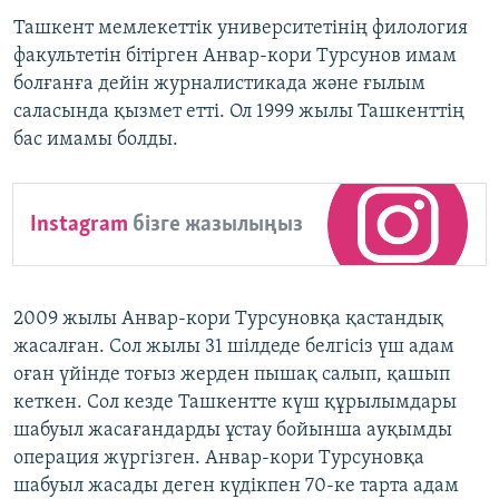
Ташкент мемлекеттік университетінің филология
факультетін бітірген Анвар-кори Турсунов имам
болғанға дейін журналистикада және ғылым
саласында қызмет етті. Ол 1999 жылы Ташкенттің
бас имамы болды.
Instagram
бізге жазылыңыз
2009 жылы Анвар-кори Турсуновқа қастандық
жасалған. Сол жылы 31 шілдеде белгісіз үш адам
оған үйінде тоғыз жерден пышақ салып, қашып
кеткен. Сол кезде Ташкентте күш құрылымдары
шабуыл жасағандарды ұстау бойынша ауқымды
операция жүргізген. Анвар-кори Турсуновқа
шабуыл жасады деген күдікпен 70-ке тарта адам