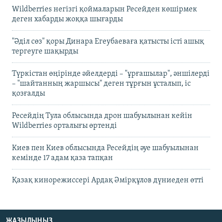
Wildberries негізгі қоймаларын Ресейден көшірмек
деген хабарды жоққа шығарды
"Әділ сөз" қоры Динара Егеубаеваға қатысты істі ашық
тергеуге шақырды
Түркістан өңірінде әйелдерді – "ұрғашылар", әншілерді
– "шайтанның жаршысы" деген тұрғын ұсталып, іс
қозғалды
Ресейдің Тула облысында дрон шабуылынан кейін
Wildberries орталығы өртенді
Киев пен Киев облысында Ресейдің әуе шабуылынан
кемінде 17 адам қаза тапқан
Қазақ кинорежиссері Ардақ Әмірқұлов дүниеден өтті
ЖАЗЫЛЫҢЫЗ