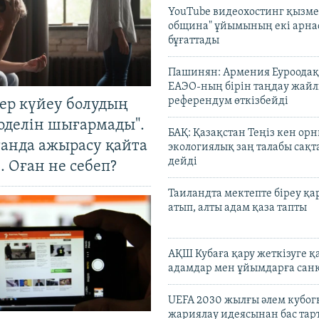
YouTube видеохостинг қызмет
община" ұйымының екі арн
бұғаттады
Пашинян: Армения Еуроодақ
ЕАЭО-ның бірін таңдау жай
референдум өткізбейді
тер күйеу болудың
оделін шығармады".
БАҚ: Қазақстан Теңіз кен ор
танда ажырасу қайта
экологиялық заң талабы сақ
дейді
. Оған не себеп?
Таиландта мектепте біреу қа
атып, алты адам қаза тапты
АҚШ Кубаға қару жеткізуге қ
адамдар мен ұйымдарға сан
UEFA 2030 жылғы әлем кубог
жариялау идеясынан бас та