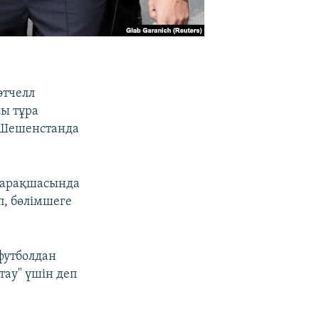
этчелл
сы тұра
і Шешенстанда
 парақшасында
п, бөлімшеге
"футболдан
тау" үшін деп