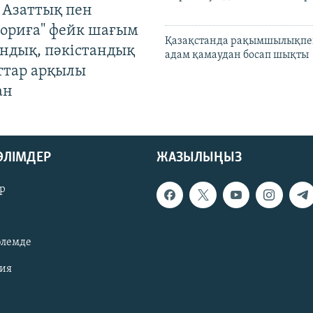
 Азаттық пен
ориға" фейк шағым
Қазақстанда рақымшылықпен
андық, пәкістандық
адам қамаудан босап шықты
ттар арқылы
ан
БӨЛІМДЕР
ЖАЗЫЛЫҢЫЗ
р
әлемде
зия