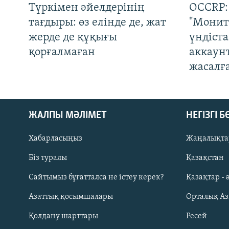
Түркімен әйелдерінің
OCCRP:
тағдыры: өз елінде де, жат
"Монит
жерде де құқығы
үндіст
қорғалмаған
аккаун
жасалғ
ЖАЛПЫ МӘЛІМЕТ
НЕГІЗГІ 
Хабарласыңыз
Жаңалықта
Біз туралы
Қазақстан
Русский
Сайтымыз бұғатталса не істеу керек?
Қазақтар - 
Азаттық қосымшалары
Орталық А
ЖАЗЫЛЫҢЫЗ
Қолдану шарттары
Ресей