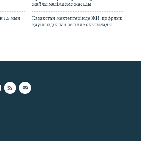
жайлы мәлімдеме жасады
 1,5 мың
Қазақстан мектептерінде ЖИ, цифрлық
қауіпсіздік пән ретінде оқытылады