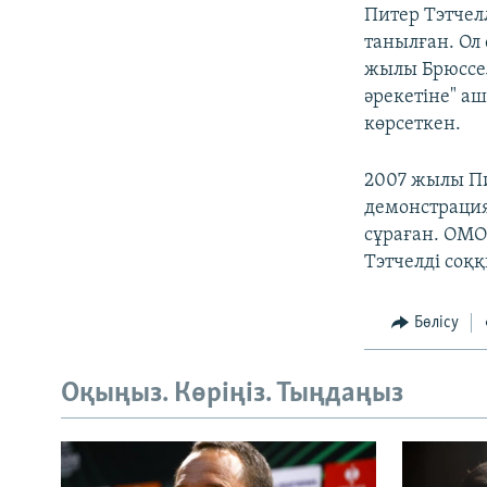
Питер Тэтчелл
танылған. Ол
жылы Брюссел
әрекетіне" а
көрсеткен.
2007 жылы Пи
демонстрация
сұраған. ОМО
Тэтчелді соқ
Бөлісу
Оқыңыз. Көріңіз. Тыңдаңыз