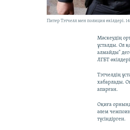
Питер Тэтчелл мен полиция өкілдері. 1
Мәскеудің ор
ұсталды. Ол 
алмайды" дег
ЛГБТ өкілдер
Тэтчелдің ұс
хабарлады. О
апарған.
Оқиға орнынд
әлем чемпоин
түсіндірген.