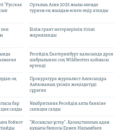
і "Русская
Орталық Азия 2025 жылы әлемде
асын
туризм ең жылдам өскен өңір атанды
 пен
Білім грант иегерлерінің тізімі
лы
жарияланды
нында
Ресейдің Екатеринбург қаласында дрон
талмаған
шабуылынан соң Wildberries қоймасы
өртенді
рудан оқ
Прокуратура журналист Александра
Алёхованың үкімін жеңілдетуді
сұраған
атысы бар
Ұлыбритания Ресейдің алты банкіне
кция салды
санкция салды
ына бойкот
"Жосықсыз ұстау". Қазақстанның адам
ртпайды
құқығы бюросы Ермек Нарымбаев