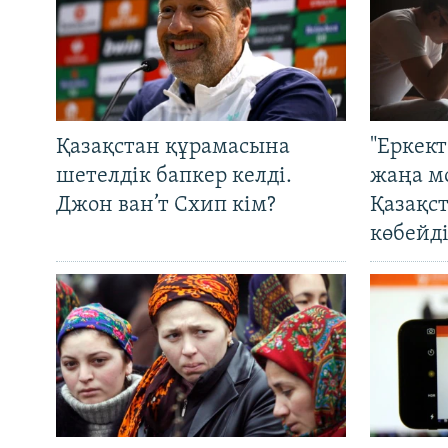
Қазақстан құрамасына
"Еркек
шетелдік бапкер келді.
жаңа м
Джон ван’т Схип кім?
Қазақс
көбейді