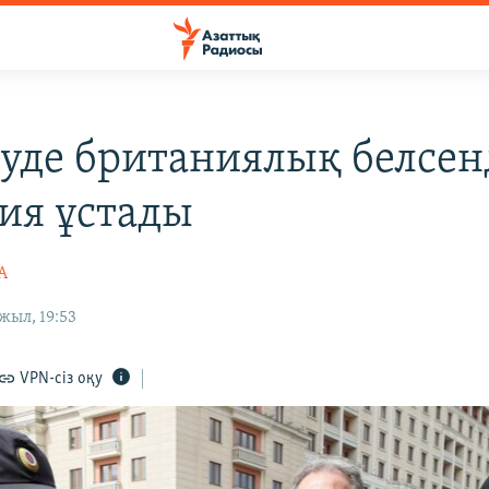
уде британиялық белсен
ия ұстады
А
жыл, 19:53
VPN-сіз оқу