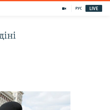
LIVE
РУС
діні