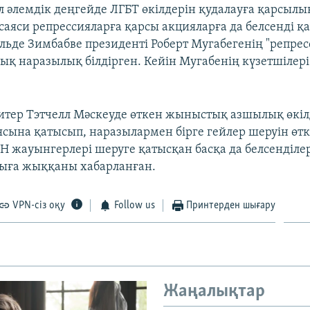
 әлемдік деңгейде ЛГБТ өкілдерін қудалауға қарсылық
 саяси репрессияларға қарсы акцияларға да белсенді қ
ьде Зимбабве президенті Роберт Мугабегенің "репре
шық наразылық білдірген. Кейін Мугабенің күзетшілері
тер Тэтчелл Мәскеуде өткен жыныстық азшылық өкіл
сына қатысып, наразылармен бірге гейлер шеруін өткі
Н жауынгерлері шеруге қатысқан басқа да белсенділе
қыға жыққаны хабарланған.
VPN-сіз оқу
Follow us
Принтерден шығару
Жаңалықтар