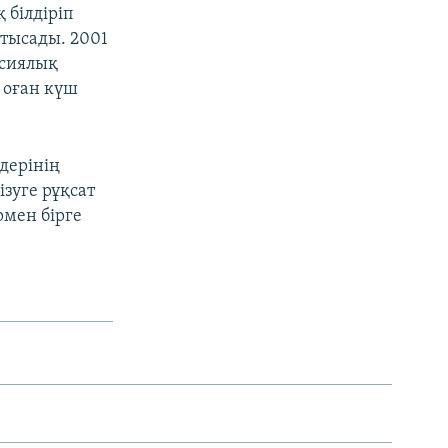
 білдіріп
атысады. 2001
ссиялық
 оған күш
дерінің
зуге рұқсат
рмен бірге