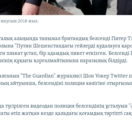
4 маусым 2018 жыл.
талық алаңында танымал британдық белсенді Питер Т
қолына "Путин Шешенстандағы гейлерді қудалауға қар
ен плакат ұстап, бір адамдық пикет өткізген. Белсенд
інінің құқығы қорғалмайтынына наразылық білдірді.
талғанын "The Guardian" журналисі Шон Уокер Twitter
ның айтуынша, белсендіні полиция көлігіне отырғызы
а түсірілген видеодан полиция белсендінің ұсталуын 
аты өтіп жатқан кезде қаладағы қоғамдық тәртіпті сақ