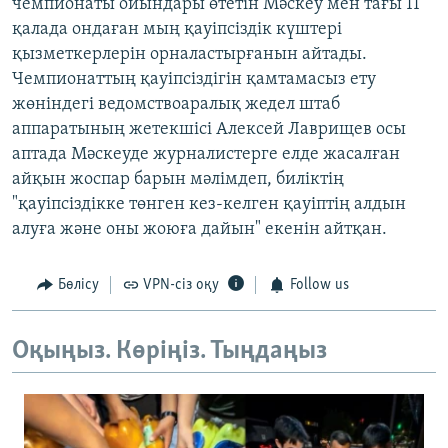
чемпионаты ойындары өтетін Мәскеу мен тағы 11
қалада ондаған мың қауіпсіздік күштері
қызметкерлерін орналастырғанын айтады.
Чемпионаттың қауіпсіздігін қамтамасыз ету
жөніндегі ведомствоаралық жедел штаб
аппаратының жетекшісі Алексей Лаврищев осы
аптада Мәскеуде журналистерге елде жасалған
айқын жоспар барын мәлімдеп, биліктің
"қауіпсіздікке төнген кез-келген қауіптің алдын
алуға және оны жоюға дайын" екенін айтқан.
Бөлісу
VPN-сіз оқу
Follow us
Оқыңыз. Көріңіз. Тыңдаңыз