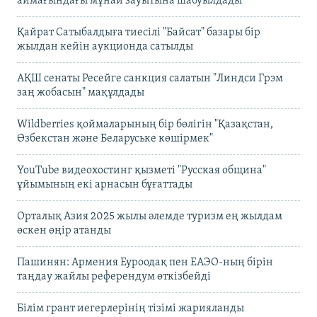
аймағындағы мұнай зауытына шабуылдады
Қайрат Сатыбалдыға тиесілі "Байсат" базары бір
жылдан кейін аукционда сатылды
АҚШ сенаты Ресейге санкция салатын "Линдси Грэм
заң жобасын" мақұлдады
Wildberries қоймаларының бір бөлігін "Қазақстан,
Өзбекстан және Беларуське көшірмек"
YouTube видеохостинг қызметі "Русская община"
ұйымының екі арнасын бұғаттады
Орталық Азия 2025 жылы әлемде туризм ең жылдам
өскен өңір атанды
Пашинян: Армения Еуроодақ пен ЕАЭО-ның бірін
таңдау жайлы референдум өткізбейді
Білім грант иегерлерінің тізімі жарияланды