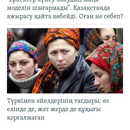
моделін шығармады". Қазақстанда
ажырасу қайта көбейді. Оған не себеп?
Түркімен әйелдерінің тағдыры: өз
елінде де, жат жерде де құқығы
қорғалмаған