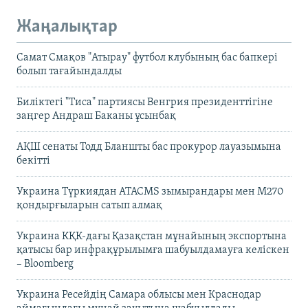
Жаңалықтар
Самат Смақов "Атырау" футбол клубының бас бапкері
болып тағайындалды
Биліктегі "Тиса" партиясы Венгрия президенттігіне
заңгер Андраш Баканы ұсынбақ
АҚШ сенаты Тодд Бланшты бас прокурор лауазымына
бекітті
Украина Түркиядан ATACMS зымырандары мен M270
қондырғыларын сатып алмақ
Украина КҚК-дағы Қазақстан мұнайының экспортына
қатысы бар инфрақұрылымға шабуылдамауға келіскен
– Bloomberg
Украина Ресейдің Самара облысы мен Краснодар