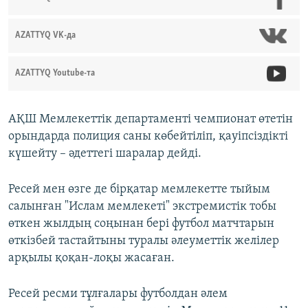
AZATTYQ VK-да
AZATTYQ Youtube-та
АҚШ Мемлекеттік департаменті чемпионат өтетін
орындарда полиция саны көбейтіліп, қауіпсіздікті
күшейту – әдеттегі шаралар дейді.
Ресей мен өзге де бірқатар мемлекетте тыйым
салынған "Ислам мемлекеті" экстремистік тобы
өткен жылдың соңынан бері футбол матчтарын
өткізбей тастайтыны туралы әлеуметтік желілер
арқылы қоқан-лоқы жасаған.
Ресей ресми тұлғалары футболдан әлем