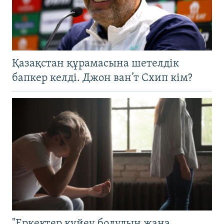
Қазақстан құрамасына шетелдік
бапкер келді. Джон ван’т Схип кім?
"Еркектер күйеу болудың жаңа