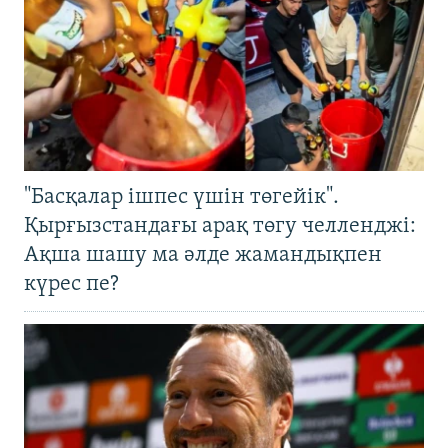
"Басқалар ішпес үшін төгейік".
Қырғызстандағы арақ төгу челленджі:
Ақша шашу ма әлде жамандықпен
күрес пе?