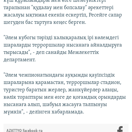
күш құрылымдары мен өзге шенеуніктері
тарапынан "қудалау мен бопсалау" әрекеттері
жасалуы ықтимал екенін ескертіп, Ресейге сапар
шегуден бас тартуға кеңес берген.
"Әлем кубогы тәрізді халықаралық ірі көлемдегі
шараларды терроршылар нысанаға айналдыруға
тырысады", - деп санайды Мемлекеттік
департамент.
"Әлем чемпионатындағы ауқымды қауіпсіздік
шараларына қарамастан, терроршылар стадион,
туристер баратын жерлер, жанкүйерлер алаңы,
көлік тораптары мен өзге де қоғамдық орындарды
нысанаға алып, шабуыл жасауға талпынуы
мүмкін", - делінген хабарламада.
AZATTYQ Facebook-та