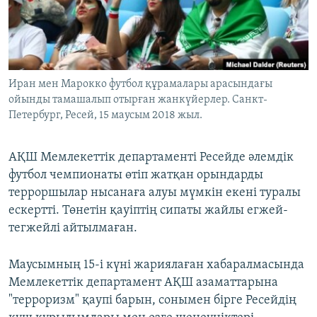
ЖАЗЫЛЫҢЫЗ
Басқа тілдерде
Иран мен Марокко футбол құрамалары арасындағы
ойынды тамашалып отырған жанкүйерлер. Санкт-
Петербург, Ресей, 15 маусым 2018 жыл.
АҚШ Мемлекеттік департаменті Ресейде әлемдік
футбол чемпионаты өтіп жатқан орындарды
терроршылар нысанаға алуы мүмкін екені туралы
ескертті. Төнетін қауіптің сипаты жайлы егжей-
тегжейлі айтылмаған.
Маусымның 15-і күні жариялаған хабаралмасында
Мемлекеттік департамент АҚШ азаматтарына
"терроризм" қаупі барын, сонымен бірге Ресейдің