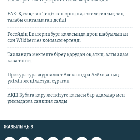
БАҚ: Қазақстан Теңіз кен орнында экологиялық заң
талабы сақталмаған дейді
Ресейдің Екатеринбург қаласында дрон шабуылынан
соң Wildberries қоймасы өртенді
Таиландта мектепте біреу қарудан оқ атып, алты адам
қаза тапты
Прокуратура журналист Александра Алёхованың
үкімін жеңілдетуді сұраған
АҚШ Кубаға қару жеткізуге қатысы бар адамдар мен
ұйымдарға санкция салды
ЖАЗЫЛЫҢЫЗ