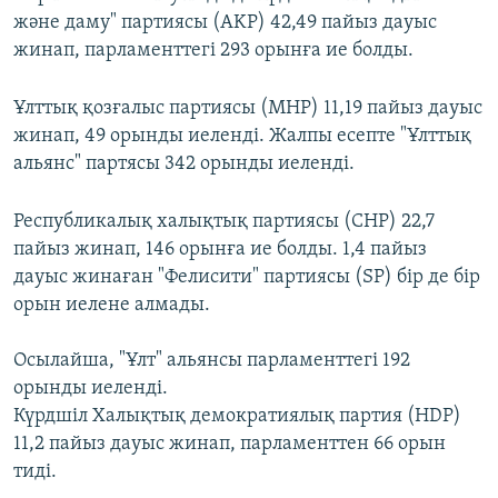
және даму" партиясы (AKP) 42,49 пайыз дауыс
жинап, парламенттегі 293 орынға ие болды.
Ұлттық қозғалыс партиясы (MHP) 11,19 пайыз дауыс
жинап, 49 орынды иеленді. Жалпы есепте "Ұлттық
альянс" партясы 342 орынды иеленді.
Республикалық халықтық партиясы (CHP) 22,7
пайыз жинап, 146 орынға ие болды. 1,4 пайыз
дауыс жинаған "Фелисити" партиясы (SP) бір де бір
орын иелене алмады.
Осылайша, "Ұлт" альянсы парламенттегі 192
орынды иеленді.
Күрдшіл Халықтық демократиялық партия (HDP)
11,2 пайыз дауыс жинап, парламенттен 66 орын
тиді.