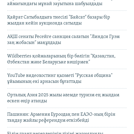
аймағындағы мұнай зауытына шабуылдады
Қайрат Сатыбалдыға тиесілі "Байсат" базары бір
жылдан кейін аукционда сатылды
АҚШ сенаты Ресейге санкция салатын "Линдси Грэм
заң жобасын" мақұлдады
Wildberries қоймаларының бір бөлігін "Қазақстан,
Өзбекстан және Беларуське көшірмек"
YouTube видеохостинг қызметі "Русская община"
ұйымының екі арнасын бұғаттады
Орталық Азия 2025 жылы әлемде туризм ең жылдам
өскен өңір атанды
Пашинян: Армения Еуроодақ пен ЕАЭО-ның бірін
таңдау жайлы референдум өткізбейді
Білім грант иегерлерінің тізімі жарияланды