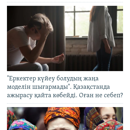
"Еркектер күйеу болудың жаңа
моделін шығармады". Қазақстанда
ажырасу қайта көбейді. Оған не себеп?