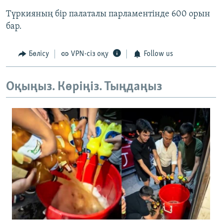
Түркияның бір палаталы парламентінде 600 орын
бар.
Бөлісу
VPN-сіз оқу
Follow us
Оқыңыз. Көріңіз. Тыңдаңыз