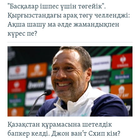
"Басқалар ішпес үшін төгейік".
Қырғызстандағы арақ төгу челленджі:
Ақша шашу ма әлде жамандықпен
күрес пе?
Қазақстан құрамасына шетелдік
бапкер келді. Джон ван’т Схип кім?