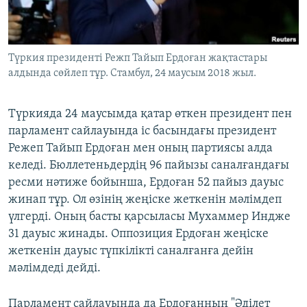
ЖАЗЫЛЫҢЫЗ
Түркия президенті Режп Тайып Ердоған жақтастары
алдында сөйлеп тұр. Стамбул, 24 маусым 2018 жыл.
Басқа тілдерде
Түркияда 24 маусымда қатар өткен президент пен
парламент сайлауында іс басындағы президент
Режеп Тайып Ердоған мен оның партиясы алда
келеді. Бюллетеньдердің 96 пайызы саналғандағы
ресми нәтиже бойынша, Ердоған 52 пайыз дауыс
жинап тұр. Ол өзінің жеңіске жеткенін мәлімдеп
үлгерді. Оның басты қарсыласы Мухаммер Индже
31 дауыс жинады. Оппозиция Ердоған жеңіске
жеткенін дауыс түпкілікті саналғанға дейін
мәлімдеді дейді.
Парламент сайлауында да Ердоғанның "Әділет