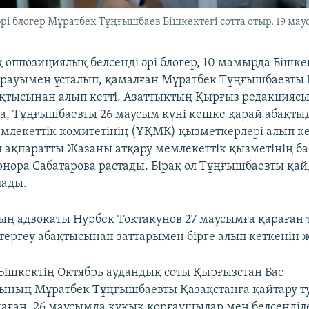
і блогер Мұратбек Тұңғышбаев Бішкектегі сотта отыр. 19 мау
 оппозициялық белсенді әрі блогер, 10 мамырда Бішке
рауымен ұсталып, қамалған Мұратбек Тұңғышбаевты 
ақтысынан алып кетті. Азаттықтың Қырғыз редакцияс
, Тұңғышбаевты 26 маусым күні кешке қарай абақты
мемлекеттік комитетінің (ҰҚМК) қызметкерлері алып к
л ақпаратты Жазаны атқару мемлекеттік қызметінің ба
нора Сабатарова растады. Бірақ ол Тұңғышбаевты қай
пады.
ң адвокаты Нурбек Токтакунов 27 маусымға қараған т
і тергеу абақтысынан заттарымен бірге алып кеткенін 
Бішкектің Октябрь аудандық соты Қырғызстан Бас
ының Мұратбек Тұңғышбаевты Қазақстанға қайтару т
аған. 26 маусымда құқық қорғаушылар мен белсенділ