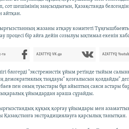
іп, сот шешімінің заңсыздығын, Қазақстанда белсендін
н айтқан.
Қырғызстанның жазаны атқару комитеті Тұңғышбаевты
ау процесі бір айға дейін созылуы ықтимал екенін хаб
-та
AZATTYQ VK-да
AZATTYQ Youtub
лігі блогерді "экстремистік ұйым ретінде тыйым салын
ң демократиялық таңдауы" қозғалысын қолдайды" де
баев пен оның туыстары бұл айыптың саяси астары б
лықаралық ұйымдардан араша сұрайды.
қырғызстандық құқық қорғау ұйымдары мен азаматтық
 Қазақстанға экстрадициялауға қарсылық танытқан.