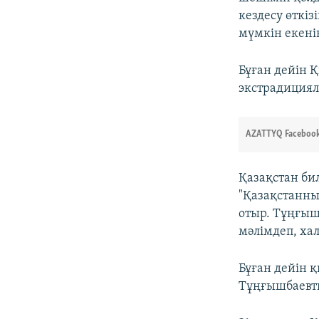
кездесу өткіз
мүмкін екені
Бұған дейін 
экстрадициял
AZATTYQ Facebook
Қазақстан би
"Қазақстанны
отыр. Тұңғыш
мәлімдеп, ха
Бұған дейін 
Тұңғышбаевты