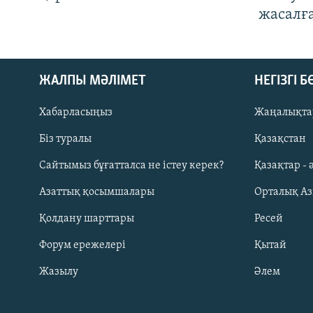
жасалғ
ЖАЛПЫ МӘЛІМЕТ
НЕГІЗГІ 
Хабарласыңыз
Жаңалықта
Біз туралы
Қазақстан
Русский
Сайтымыз бұғатталса не істеу керек?
Қазақтар - 
Азаттық қосымшалары
Орталық А
ЖАЗЫЛЫҢЫЗ
Қолдану шарттары
Ресей
Форум ережелері
Қытай
Жазылу
Әлем
Басқа тілдерде