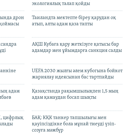
экологиялық талап қойды
сында дрон
Таиландта мектепте біреу қарудан оқ
 қоймасы
атып, алты адам қаза тапты
ксандра
АҚШ Кубаға қару жеткізуге қатысы бар
уді
адамдар мен ұйымдарға санкция салды
банкіне
UEFA 2030 жылғы әлем кубогына бойкот
жариялау идеясынан бас тартпайды
нның адам
Қазақстанда рақымшылықпен 1,5 мың
мбаев
адам қамаудан босап шықты
И, цифрлық
БАҚ: КҚК танкер тапшылығы мен
тылады
қауіпсіздікке бола мұнай тиеуді үзіп-
созуға мәжбүр