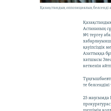
Қазақстандық оппозициялық белсенді әр
Қазақстандық
Астананың сұ
№1 тергеу аб
хабарлауынша
қауіпсіздік 
Азаттыққа бұ
хатшысы Элео
кеткенін айт
Тұңғышбаевты
те белсендін
25 маусымда 
прокуратурас
шешімін қолд