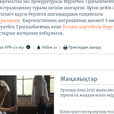
ырғызстан Бас прокуратурасы Мұратбек Тұңғышбаевт
экстрадициялау туралы шешім шығарған. Бұған дейін 
шешімге қарсы берілген шағымдардың ешқайсысы
ырылмады.
Қырғызстанның миграциялық қызметі 5 ма
ұратбек Тұңғышбаевтың өзіне
босқын мәртебесін беру
стырып жатқанын хабарлаған.
VPN-сіз оқу
Follow us
Принтерден шығару
Жаңалықтар
Орталық Азия 2025 жылы әл
туризм ең жылдам өскен өңі
Білім грант иегерлерінің тізі