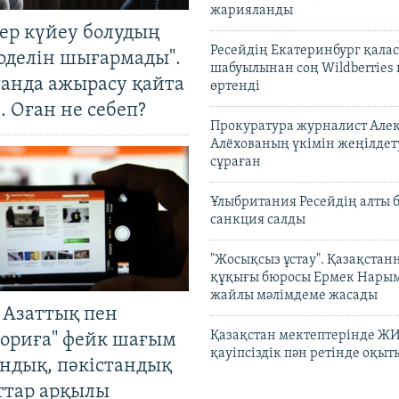
жарияланды
тер күйеу болудың
Ресейдің Екатеринбург қала
оделін шығармады".
шабуылынан соң Wildberries
танда ажырасу қайта
өртенді
. Оған не себеп?
Прокуратура журналист Але
Алёхованың үкімін жеңілдет
сұраған
Ұлыбритания Ресейдің алты 
санкция салды
"Жосықсыз ұстау". Қазақста
құқығы бюросы Ермек Нары
жайлы мәлімдеме жасады
 Азаттық пен
Қазақстан мектептерінде Ж
ориға" фейк шағым
қауіпсіздік пән ретінде оқы
андық, пәкістандық
ттар арқылы