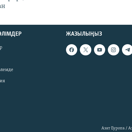
ан
БӨЛІМДЕР
ЖАЗЫЛЫҢЫЗ
р
әлемде
зия
Азат Еуропа / 