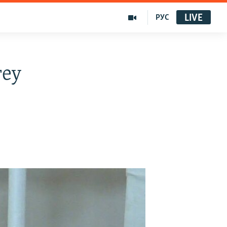
LIVE
РУС
геу