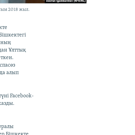
сым 2018 жыл.
кте
Бішкектегі
ының
дан Ұлттық
еткен.
спасөз
да алып
үні Facebook-
жазды.
уралы
ер Бішкекте