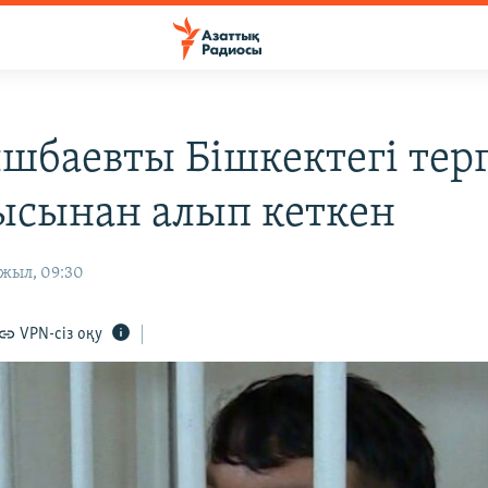
шбаевты Бішкектегі тер
ысынан алып кеткен
 жыл, 09:30
VPN-сіз оқу