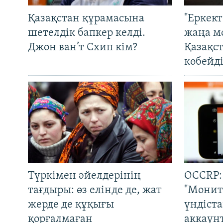
Қазақстан құрамасына
"Еркек
шетелдік бапкер келді.
жаңа м
Джон ван’т Схип кім?
Қазақс
көбейді
Түркімен әйелдерінің
OCCRP:
тағдыры: өз елінде де, жат
"Монит
жерде де құқығы
үндіст
қорғалмаған
аккаун