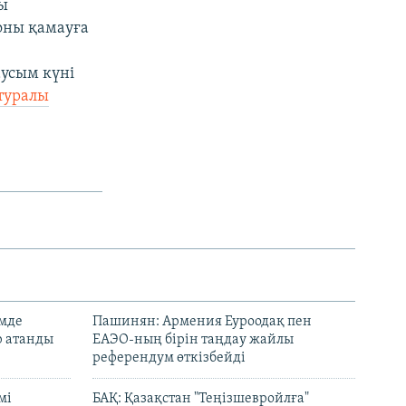
ы
оны қамауға
усым күні
 туралы
емде
Пашинян: Армения Еуроодақ пен
р атанды
ЕАЭО-ның бірін таңдау жайлы
референдум өткізбейді
мі
БАҚ: Қазақстан "Теңізшевройлға"