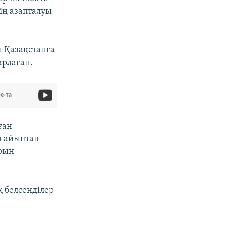
ің азапталуы
 Қазақстанға
арлаған.
e-та
ған
п айыптап
арын
 белсенділер