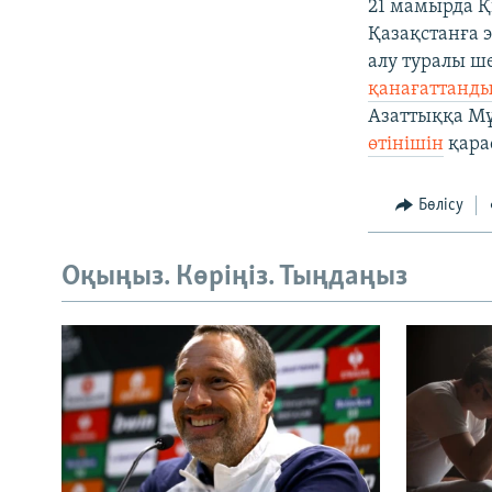
21 мамырда Қ
Қазақстанға 
алу туралы 
қанағаттанд
Азаттыққа М
өтінішін
қара
Бөлісу
Оқыңыз. Көріңіз. Тыңдаңыз